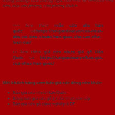
tắm
,
cửa văn phòng
,
cửa phòng khách.
>>> Xem thêm
mẫu cửa abs hàn
quốc
tại:
https://saigondoor.vn/cua-nhua-
abs-voi-tieu-chuan-han-quoc-cho-can-nha-
hien-dai/
>> Xem thêm
giá cửa nhựa giả gỗ Hàn
Quốc
tại:
https://saigondoor.vn/bao-gia-
cua-nhua-han-quoc/
Mời khách hàng xem báo giá các dòng cửa khác:
Báo giá cửa nhựa Hàn Quốc
Bảng báo giá cửa gỗ | Cửa nhựa cao cấp
Báo giá cửa gỗ công nghiệp HDF