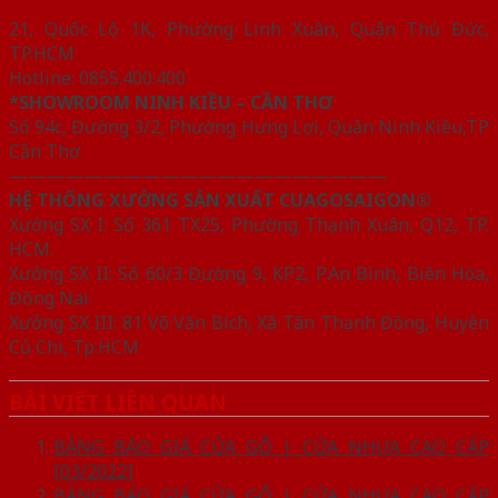
21, Quốc Lộ 1K, Phường Linh Xuân, Quận Thủ Đức,
TP.HCM
Hotline: 0855.400.400
*SHOWROOM NINH KIỀU – CẦN THƠ
Số 94c, Đường 3/2, Phường Hưng Lợi, Quận Ninh Kiều,TP
Cần Thơ
————————————————————
HỆ THỐNG XƯỞNG SẢN XUẤT CUAGOSAIGON®
Xưởng SX I: Số 361 TX25, Phường Thạnh Xuân, Q12, TP.
HCM.
Xưởng SX II: Số 60/3 Đường 9, KP2, P.An Bình, Biên Hòa,
Đồng Nai
Xưởng SX III: 81 Võ Văn Bích, Xã Tân Thạnh Đông, Huyện
Củ Chi, Tp.HCM
BÀI VIẾT LIÊN QUAN
BẢNG BÁO GIÁ CỬA GỖ | CỬA NHỰA CAO CẤP
[03/2022]
BẢNG BÁO GIÁ CỬA GỖ | CỬA NHỰA CAO CẤP