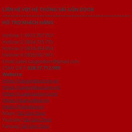
LIÊN HỆ VỚI HỆ THỐNG SÀI GÒN DOOR
================================================
HỖ TRỢ KHÁCH HÀNG
Hotline 1: 0933.707.707
Hotline 2: 0834.715.715
Hotline 3: 0834.494.494
Hotline 4: 0826.901.901
Email:sales.saigondoor@gmail.com
CSKH 24/7:
028.37.712.989
Website
https://saigondoor.com.vn
https://saigondoor.com.vn/
https://cuagosaigon.com/
https://giahuydoor.vn
https://famidoor.vn
Maps:
Sài Gòn Door
Youtube:
Sài Gòn Door
Fanpag:
Sài Gòn Door