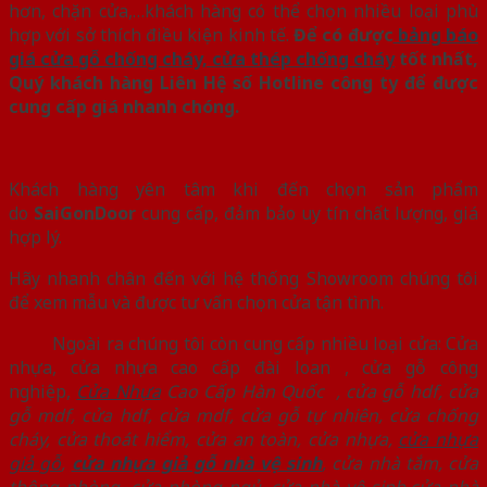
hơn, chặn cửa,…khách hàng có thể chọn nhiều loại phù
hợp với sở thích điều kiện kinh tế.
Để có được
bảng báo
giá cửa gỗ chống cháy, cửa thép chống cháy
tốt nhất,
Quý khách hàng Liên Hệ số Hotline công ty để được
cung cấp giá nhanh chóng.
Khách hàng yên tâm khi đến chọn sản phẩm
do
SaiGonDoor
cung cấp, đảm bảo uy tín chất lượng, giá
hợp lý.
Hãy nhanh chân đến với hệ thống Showroom chúng tôi
để xem mẫu và được tư vấn chọn cửa tận tình.
Ngoài ra chúng tôi còn cung cấp nhiều loại cửa: Cửa
nhựa, cửa nhựa cao cấp đài loan , cửa gỗ công
nghiệp,
Cửa Nhựa
Cao Cấp Hàn Quốc
,
cửa gỗ hdf
,
cửa
gỗ mdf
,
cửa hdf
,
cửa mdf
,
cửa gỗ tự nhiên,
cửa chống
cháy
,
cửa thoát hiểm
,
cửa an toàn
,
cửa nhựa
,
cửa nhựa
giả gỗ
,
cửa nhựa giả gỗ nhà vệ sinh
,
cửa nhà tắm
,
cửa
thông phòng
,
cửa phòng ngủ
,
cửa nhà vệ sinh
,
cửa nhà