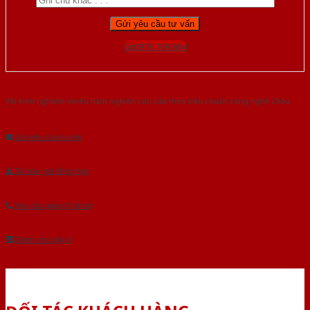
Gọi 0976.169.864
Với kinh nghiệm nhiêu năm nghiên cứu cửa theo tiêu chuẩn công nghệ Châu
Âu.Chúng tôi tự tin là nhà sản xuất & cung cấp hàng đầu tại Việt Nam!
Gửi yêu cầu tư vấn
Tải báo giá tổng hợp
Yêu cầu gọi lại (3 phút)
Dành cho đại lý