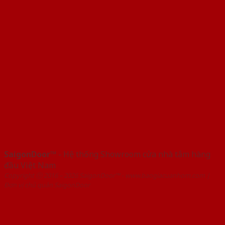
SaigonDoor™
- Hệ thống Showroom cửa nhà tắm hàng
đầu Việt Nam
Copyright ⓒ 2016 – 2026 SaigonDoor™ - www.baogiacuanhom.com |
Đơn vị chủ quản SaigonDoor