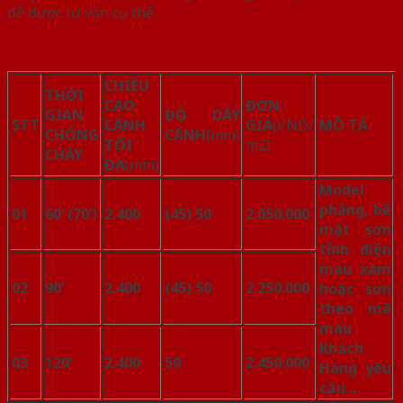
để được tư vấn cụ thể.
CHIỀU
THỜI
CAO
ĐƠN
GIAN
ĐỘ DÀY
STT
CÁNH
GIÁ
(VNĐ/
MÔ TẢ
CHỐNG
CÁNH
(mm)
TỐI
m2)
CHÁY
ĐA
(mm)
Model
phẵng, bề
01
60’ (70’)
2.400
(45) 50
2.050.000
mặt sơn
tỉnh điện
màu xám
02
90’
2.400
(45) 50
2.250.000
hoặc sơn
theo mã
màu
Khách
03
120’
2.400
50
2.450.000
Hàng yêu
cầu …