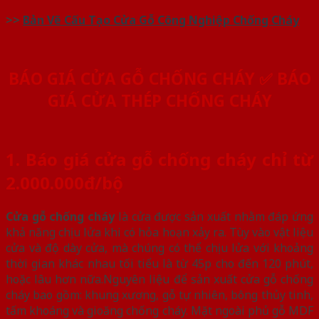
>>
Bản Vẽ Cấu Tạo Cửa Gỗ Công Nghiệp Chống Cháy
BÁO GIÁ CỬA GỖ CHỐNG CHÁY ✅ BÁO
GIÁ CỬA THÉP CHỐNG CHÁY
1. Báo giá cửa gỗ chống cháy chỉ từ
2.000.000đ/bộ
Cửa gỗ chống cháy
là cửa được sản xuất nhằm đáp ứng
khả năng chịu lửa khi có hỏa hoạn xảy ra. Tùy vào vật liệu
cửa và độ dày cửa, mà chúng có thể chịu lửa với khoảng
thời gian khác nhau tối tiểu là từ 45p cho đến 120 phút,
hoặc lâu hơn nữa.Nguyên liệu để sản xuất cửa gỗ chống
cháy bao gồm: khung xương, gỗ tự nhiên, bông thủy tinh,
tấm khoáng và gioăng chống cháy. Mặt ngoài phủ gỗ MDF