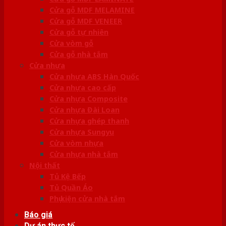
Cửa gỗ MDF MELAMINE
Cửa gỗ MDF VENEER
Cửa gỗ tự nhiên
Cửa vòm gỗ
Cửa gỗ nhà tắm
Cửa nhựa
Cửa nhựa ABS Hàn Quốc
Cửa nhựa cao cấp
Cửa nhựa Composite
Cửa nhựa Đài Loan
Cửa nhựa ghép thanh
Cửa nhựa Sungyu
Cửa vòm nhựa
Cửa nhựa nhà tắm
Nội thất
Tủ Kệ Bếp
Tủ Quần Áo
Phụ kiện cửa nhà tắm
Báo giá
Dự án thực tế