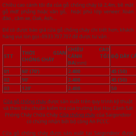
Chiều cao cánh tôi đa của gỗ chống cháy là 2,4m, bề mặt
gỗ mdf phẵng hoặc vân gỗ, hoặc phủ lớp veneer: Xoan
đào , căm xe, Oak, Ash….
Để có được báo giá cửa gỗ chống cháy chi tiết hơn, khách
hàng vui lòn gọi–0933.707.707 để được tư vấn .
CHIỀU CAO
THỜI GIAN
STT
CÁNH TỐI
ĐỘ DÀY C
CHỐNG CHÁY
ĐA
(mm)
01
60’ (70’)
2.400
45 (50)
02
90’
2.400
45 (50)
03
120’
2.400
50
Cửa gỗ chống cháy
được sản xuất trên quy trình kỹ thuật
và theo tiêu chuẩn kiểm tra của trường Đại Học Cảnh Sát
Phòng Cháy Chữa Cháy.
Cửa chống cháy
của Saigondoor
có chứng nhận bởi bộ công An PCCC.
Cửa gỗ chống cháy được sản xuất tại Saigondoor được