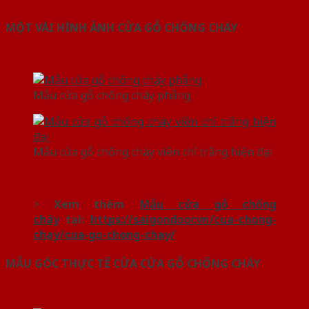
MỘT VÀI HÌNH ẢNH CỬA GỖ CHỐNG CHÁY
Mẫu cửa gỗ chống cháy phẵng
Mẫu cửa gỗ chống cháy viền chỉ trắng hiện đại
>
Xem thêm
Mẫu cửa gỗ chống
cháy
tại:
https://saigondoor.vn/cua-chong-
chay/cua-go-chong-chay/
MẪU GÓC THỰC TẾ CỬA CỬA GỖ CHỐNG CHÁY