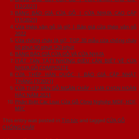
[12/2021]
BẢNG BÁO GIÁ CỬA GỖ | CỬA NHỰA CAO CẤP
[11/2021]
Cửa thép vân gỗ là gì? | Báo giá cửa thép vân gỗ
2022
Cửa chống cháy là gì?. TOP 30 mẫu cửa chống cháy
60 phút 90 phút 120 phút
BẢNG BÁO GIÁ CỬA GỖ VÀ CỬA NHỰA
[TẤT TẦN TẬT] NHỮNG ĐIỀU CẦN BIẾT VỀ CỬA
NHỰA GỖ COMPOSITE
CỬA THÉP HÀN QUỐC | BÁO GIÁ CẬP NHẬT
THÁNG [7/2021]
CỬA THÉP VÂN GỖ NGĂN CHÁY – LỰA CHỌN HOÀN
HẢO NĂM 2021
Phân Biệt Các Loại Cửa Gỗ Công Nghiệp MDF, HDF,
MFC
This entry was posted in
Tin tức
and tagged
CỬA GỖ
CHỐNG CHÁY
.