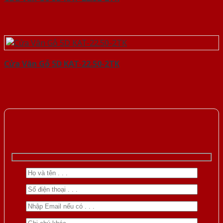
Cửa Vân Gỗ 5D KAT-22.50-2TK