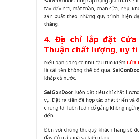
SaiGonDoor
cung cấp bảng giá trên sẽ 
tay đẩy hơi, mắt thần, chặn cửa, nẹp, k
sản xuất theo những quy trình hiện đạ
tháng.
4. Địa chỉ lắp đặt Cử
Thuận chất lượng, uy tí
Nếu bạn đang có nhu cầu tìm kiếm
Cửa 
là cái tên không thể bỏ qua.
SaiGonDoo
khắp cả nước.
SaiGonDoor
luôn đặt tiêu chí chất lượn
vụ. Đặt ra tiền đề hợp tác phát triển và
chúng tôi luôn luôn cố gắng không ngừng
đến.
Đến với chúng tôi, quý khách hàng sẽ
đầy đủ mẫu mã và kiểu dáng.