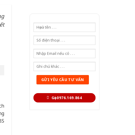
ng
ết
Gọi 0976.169.864
ch
ng
BS