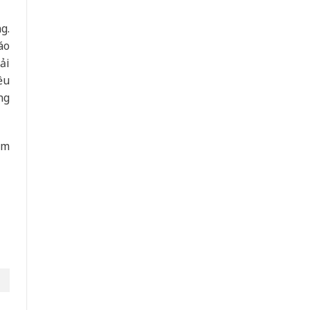
g.
áo
ải
ều
ng
ẩm