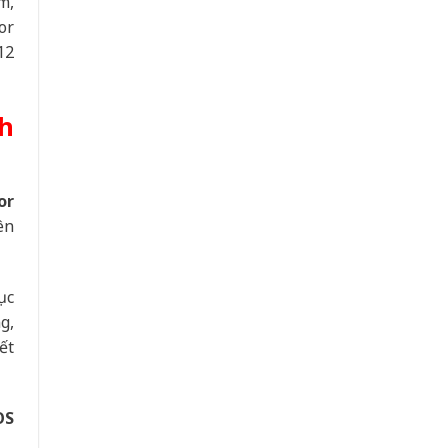
m,
or
12
h
or
ên
ục
g,
ết
OS