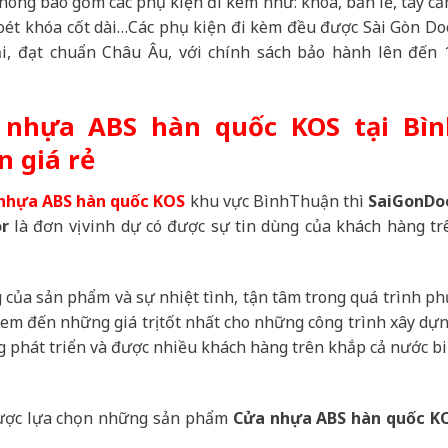
không bao gồm các phụ kiện đi kèm như: khóa, bản lề, tay cầ
hoét khóa cốt dài…Các phụ kiện đi kèm đều được Sài Gòn Do
i, đạt chuẩn Châu Âu, với chính sách bảo hành lên đến 
a nhựa ABS hàn quốc KOS tại Bìn
n giá rẻ
nhựa ABS hàn quốc KOS
khu vực BìnhThuận thì
SaiGonDo
r
là đơn vị vinh dự có được sự tin dùng của khách hàng tr
g của sản phẩm và sự nhiệt tình, tận tâm trong quá trình ph
 đem đến những giá trị tốt nhất cho những công trình xây dựn
 phát triển và được nhiều khách hàng trên khắp cả nước bi
 được lựa chọn những sản phẩm
Cửa nhựa ABS hàn quốc K