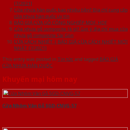
[7/2021]
Cửa nhựa hàn quốc bao nhiêu tiền? Địa chỉ cung cấp
cửa nhựa hàn quốc uy tín
BÁO GIÁ CỬA GỖ CÔNG NGHIỆP MDF, HDF
Cửa nhựa gỗ composite là gì? Gợi ý địa chỉ mua cửa
nhựa gỗ composite Sài Gòn
CỬA CÁCH NHIỆT | BÁO GIÁ CỬA CÁCH NHIỆT MỚI
NHẤT [7/2021]
This entry was posted in
Tin tức
and tagged
BÁO GIÁ
CỬA NHỰA HÀN QUỐC
.
Khuyến mại hôm nay
Cửa Nhôm Vân Gỗ SGD-CNVG-57