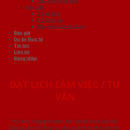
Cửa nhựa nhà tắm
Nội thất
Tủ Kệ Bếp
Tủ Quần Áo
Phụ kiện cửa nhà tắm
Báo giá
Dự án thực tế
Tin tức
Liên hệ
Đăng nhập
ĐẶT LỊCH LÀM VIỆC / TƯ
VẤN
Vui lòng nhập thông tin đặt lịch để được sắp xếp
gặp gỡ làm việc hoăc tư vấn mà không phải chờ đợi.