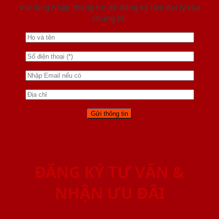
Vui lòng nhập thông tin để đăng ký làm đại lý của
chúng tôi
ĐĂNG KÝ TƯ VẤN &
NHẬN ƯU ĐÃI