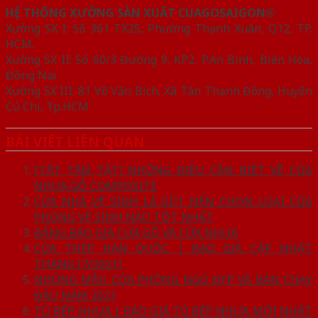
HỆ THỐNG XƯỞNG SẢN XUẤT CUAGOSAIGON®
Xưởng SX I: Số 361 TX25, Phường Thạnh Xuân, Q12, TP.
HCM.
Xưởng SX II: Số 60/3 Đường 9, KP2, P.An Bình, Biên Hòa,
Đồng Nai
Xưởng SX III: 81 Võ Văn Bích, Xã Tân Thạnh Đông, Huyện
Củ Chi, Tp.HCM
BÀI VIẾT LIÊN QUAN
[TẤT TẦN TẬT] NHỮNG ĐIỀU CẦN BIẾT VỀ CỬA
NHỰA GỖ COMPOSITE
CỬA NHÀ VỆ SINH LÀ GÌ?| NÊN CHỌN LOẠI CỬA
PHÒNG VỆ SINH NÀO TỐT NHẤT
BẢNG BÁO GIÁ CỬA GỖ VÀ CỬA NHỰA
CỬA THÉP HÀN QUỐC | BÁO GIÁ CẬP NHẬT
THÁNG [7/2021]
NHỮNG MẪU CỬA PHÒNG NGỦ ĐẸP VÀ BÁN CHẠY
ĐẦU NĂM 2021
TỦ BẾP NHỰA | BÁO GIÁ TỦ BẾP NHỰA MỚI NHẤT