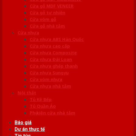
Cửa gỗ MDF VENEER
Cửa gỗ tự nhiên
Cửa vòm gỗ
Cửa gỗ nhà tắm
Cửa nhựa
Cửa nhựa ABS Hàn Quốc
Cửa nhựa cao cấp
Cửa nhựa Composite
Cửa nhựa Đài Loan
Cửa nhựa ghép thanh
Cửa nhựa Sungyu
Cửa vòm nhựa
Cửa nhựa nhà tắm
Nội thất
Tủ Kệ Bếp
Tủ Quần Áo
Phụ kiện cửa nhà tắm
Báo giá
Dự án thực tế
Tin tức