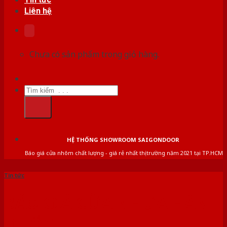
Liên hệ
Chưa có sản phẩm trong giỏ hàng.
Tìm
kiếm:
HỆ THỐNG SHOWROOM SAIGONDOOR
Báo giá cửa nhôm chất lượng - giá rẻ nhất thị trường năm 2021 tại TP.HCM
Tin tức
BÁO GIÁ CỬA NHỰA HÀN
QUỐC