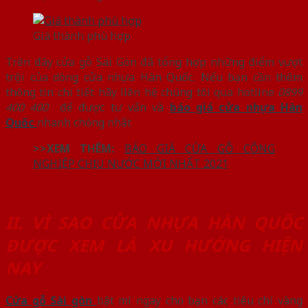
Giá thành phù hợp
Trên đây cửa gỗ Sài Gòn đã tổng hợp những điểm vượt
trội của dòng cửa nhựa Hàn Quốc. Nếu bạn cần thêm
thông tin chi tiết hãy liên hệ chúng tôi qua hotline
0899
400 400
để được tư vấn và
báo giá cửa nhựa Hàn
Quốc
nhanh chóng nhất
>>XEM THÊM:
BÁO GIÁ CỬA GỖ CÔNG
NGHIỆP CHỊU NƯỚC MỚI NHẤT 2021
II. VÌ SAO CỬA NHỰA HÀN QUỐC
ĐƯỢC XEM LÀ XU HƯỚNG HIỆN
NAY
Cửa gỗ Sài gòn
bật mí ngay cho bạn các tiêu chí vàng