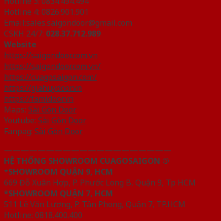
Hotline 3: 0834.494.494
Hotline 4: 0826.901.901
Email:sales.saigondoor@gmail.com
CSKH 24/7:
028.37.712.989
Website
https://saigondoor.com.vn
https://saigondoor.com.vn/
https://cuagosaigon.com/
https://giahuydoor.vn
https://famidoor.vn
Maps:
Sài Gòn Door
Youtube:
Sài Gòn Door
Fanpag:
Sài Gòn Door
————————————————————
HỆ THỐNG SHOWROOM CUAGOSAIGON ®
*
SHOWROOM QUẬN 9, HCM
669 Đỗ Xuân Hợp, P. Phước Long B, Quận 9, Tp HCM
*SHOWROOM QUẬN 7, HCM
511 Lê Văn Lương, P. Tân Phong, Quận 7, TP.HCM
Hotline: 0818.400.400