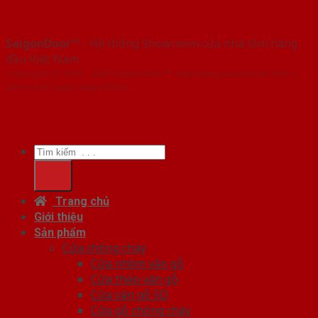
SaigonDoor™
- Hệ thống Showroom cửa nhà tắm hàng
đầu Việt Nam
Copyright ⓒ 2016 – 2026 SaigonDoor™ - www.baogiacuanhom.com |
Đơn vị chủ quản SaigonDoor
Tìm
kiếm:
Trang chủ
Giới thiệu
Sản phẩm
Cửa chống cháy
Cửa nhôm vân gỗ
Cửa thép vân gỗ
Cửa vân gỗ 5D
Cửa gỗ chống cháy