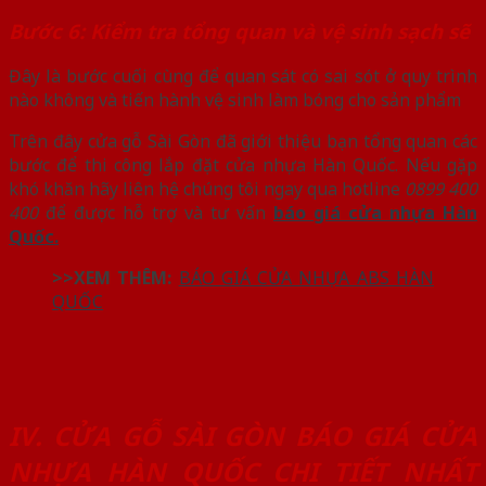
Bước 6: Kiểm tra tổng quan và vệ sinh sạch sẽ
Đây là bước cuối cùng để quan sát có sai sót ở quy trình
nào không và tiến hành vệ sinh làm bóng cho sản phẩm
Trên đây cửa gỗ Sài Gòn đã giới thiệu bạn tổng quan các
bước để thi công lắp đặt cửa nhựa Hàn Quốc. Nếu gặp
khó khăn hãy liên hệ chúng tôi ngay qua hotline
0899 400
400
để được hỗ trợ và tư vấn
báo giá cửa nhựa Hàn
Quốc.
>>XEM THÊM:
BÁO GIÁ CỬA NHỰA ABS HÀN
QUỐC
IV. CỬA GỖ SÀI GÒN BÁO GIÁ CỬA
NHỰA HÀN QUỐC CHI TIẾT NHẤT