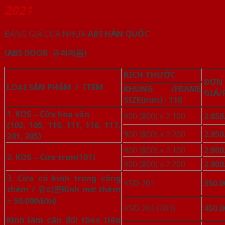
2021
BẢNG GIÁ CỬA NHỰA
ABS HÀN QUỐC
(ABS DOOR
규격제품)
KÍCH THƯỚC
ĐƠN
LOẠI SẢN PHẨM / ITEM
KHUNG /FRAME
GIÁ/
SIZE(mm)
: 110
1. KOS –
Cửa hoa văn
900 (800) x 2.100
2.850
(102, 105, 110, 111, 116, 117,
900 (800) x 2.200
2.950
301, 305)
900 (800) x 2.100
2.800
2. KOS – Cửa trơn
(101)
900 (800) x 2.200
2.900
3. Cửa có kính trong cộng
KSD 201
350.0
thêm /
유리문
Kính mờ thêm
+ 50.000đ/bộ
KSD 202 (203)
450.0
Kính làm cân đối theo tiêu