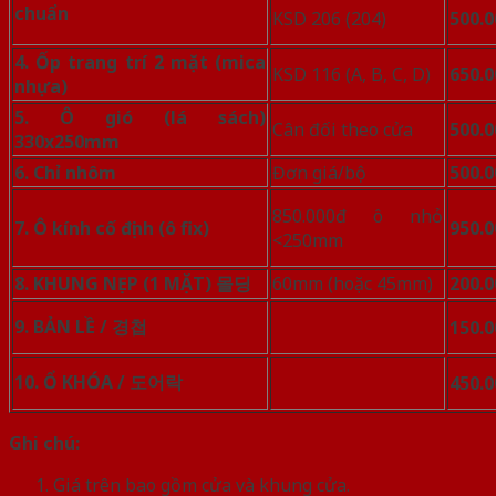
chuẩn
KSD 206 (204)
500.0
4. Ốp trang trí 2 mặt (mica
KSD 116 (A, B, C, D)
650.0
nhựa)
5. Ô gió (lá sách)
Cân đối theo cửa
500.0
330x250mm
6. Chỉ nhôm
Đơn giá/bộ
500.0
850.000đ ô nhỏ
7. Ô kính cố định (ô fix)
950.0
<250mm
8. KHUNG NẸP (1 MẶT)
몰딩
60mm (hoặc 45mm)
200.0
9. BẢN LỀ /
경첩
150.0
10. Ổ KHÓA /
도어락
450.
Ghi chú:
Giá trên bao gồm cửa và khung cửa.