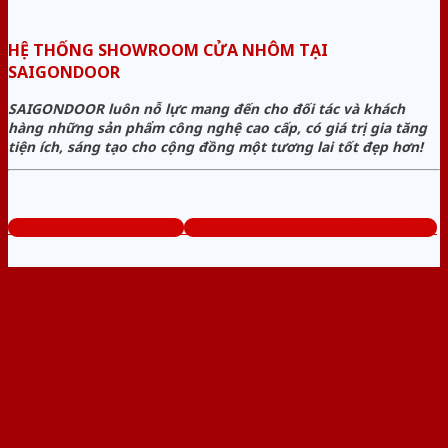
HỆ THỐNG SHOWROOM CỬA NHÔM TẠI
SAIGONDOOR
SAIGONDOOR luôn nỗ lực mang đến cho đối tác và khách
hàng những sản phẩm công nghệ cao cấp, có giá trị gia tăng
tiện ích, sáng tạo cho cộng đồng một tương lai tốt đẹp hơn!
www.baogiacuanhom.com
Tổng đài tư vấn miễn phí: 0824.400.400