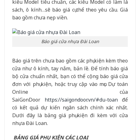
kiểu Model tiêu chuẩn, các kiểu Model có làm lá
sách, ô kính…sẽ báo giá cụ thể theo yêu cầu. Giá
bao gồm chưa nẹp viền.
Báo giá cửa nhựa Đài Loan
Báo giá trên chưa bao gồm các phụ kiện kèm theo
cửa như ô kính, tay nắm, bản lề. Để tính báo giá
bộ cửa chuẩn nhất, bạn có thể cộng báo giá cửa
đơn với phụ kiện, hoặc truy cập vào mục Dự toán
Online của
SaiGonDoor
https://saigondoor.vn/#du-toan
để
có kết quả dự kiến ngân sách chính xác nhất.
Dưới đây là bảng giá phụ kiện đi kèm với cửa
nhựa Đài Loan.
BẢNG GIÁ PHỤ KIỆN CÁC LOẠI