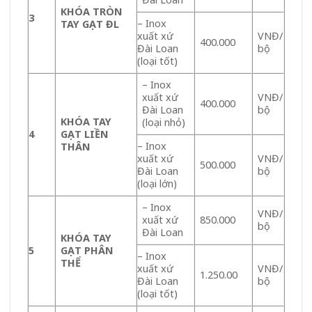
KHÓA TRÒN
3
– Inox
TAY GẠT ĐL
xuất xứ
VNĐ/
400.000
Đài Loan
bộ
(loại tốt)
– Inox
xuất xứ
VNĐ/
400.000
Đài Loan
bộ
KHÓA TAY
(loại nhỏ)
4
GẠT LIỀN
– Inox
THÂN
xuất xứ
VNĐ/
500.000
Đài Loan
bộ
(loại lớn)
– Inox
VNĐ/
xuất xứ
850.000
bộ
Đài Loan
KHÓA TAY
5
GẠT PHÂN
– Inox
THỂ
xuất xứ
VNĐ/
1.250.00
Đài Loan
bộ
(loại tốt)