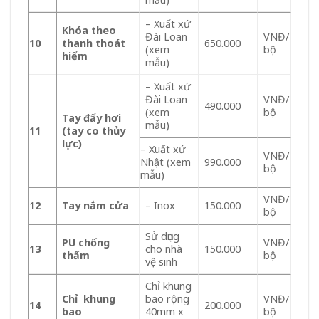
– Xuất xứ
Khóa theo
Đài Loan
VNĐ/
10
thanh thoát
650.000
(xem
bộ
hiểm
mẫu)
– Xuất xứ
Đài Loan
VNĐ/
490.000
(xem
bộ
Tay đẩy hơi
mẫu)
11
(tay co thủy
lực)
– Xuất xứ
VNĐ/
Nhật (xem
990.000
bộ
mẫu)
VNĐ/
12
Tay nắm cửa
– Inox
150.000
bộ
Sử dụng
PU chống
VNĐ/
13
cho nhà
150.000
thấm
bộ
vệ sinh
Chỉ khung
Chỉ khung
bao rộng
VNĐ/
14
200.000
bao
40mm x
bộ