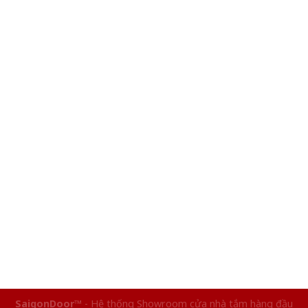
SaigonDoor™
- Hệ thống Showroom cửa nhà tắm hàng đầu