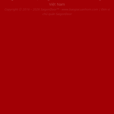
Việt Nam
Copyright ⓒ 2016 – 2026 SaigonDoor™ - www.baogiacuanhom.com | Đơn vị
chủ quản SaigonDoor