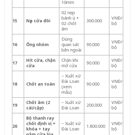
10mm
02 nẹp
bánh ú +
VNĐ/
15
Nẹp cửa đôi
300.000
02 chốt
bộ
âm
Dùng
VNĐ/
16
Ống nhòm
quan sát
90.000
bộ
bên ngoài
Hít cửa, chặn
Chặn khi
VNĐ/
17
90.000
cửa
mở cửa
bộ
– Xuất xứ
Đài Loan
VNĐ/
18
Chốt an toàn
90.000
(xem
bộ
mẫu)
Chốt âm (2
– Xuất xứ
VNĐ/
19
200.000
cái/cặp)
Đài Loan
bộ
Bộ thanh ray
chốt định vị +
– Xuất xứ
VNĐ/
20
1.800.000
khóa + tay
Đài Loan
bộ
nắm cửa lùa