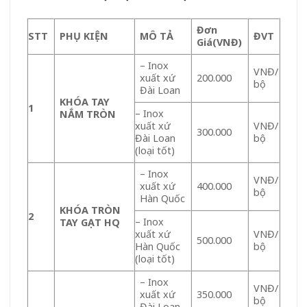
Đơn
STT
PHỤ KIỆN
MÔ TẢ
ĐVT
Giá
(VNĐ)
– Inox
VNĐ/
xuất xứ
200.000
bộ
Đài Loan
KHÓA TAY
1
– Inox
NẮM TRÒN
xuất xứ
VNĐ/
300.000
Đài Loan
bộ
(loại tốt)
– Inox
VNĐ/
xuất xứ
400.000
bộ
Hàn Quốc
KHÓA TRÒN
2
– Inox
TAY GẠT HQ
xuất xứ
VNĐ/
500.000
Hàn Quốc
bộ
(loại tốt)
– Inox
VNĐ/
xuất xứ
350.000
bộ
Đài Loan