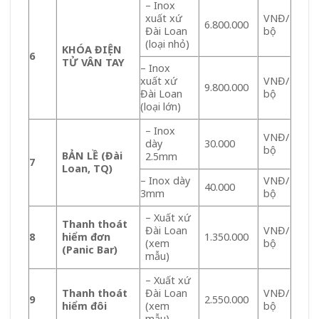
– Inox
xuất xứ
VNĐ/
6.800.000
Đài Loan
bộ
(loại nhỏ)
KHÓA ĐIỆN
6
TỬ VÂN TAY
– Inox
xuất xứ
VNĐ/
9.800.000
Đài Loan
bộ
(loại lớn)
– Inox
VNĐ/
dày
30.000
bộ
BẢN LỀ (Đài
2.5mm
7
Loan, TQ)
– Inox dày
VNĐ/
40.000
3mm
bộ
– Xuất xứ
Thanh thoát
Đài Loan
VNĐ/
8
hiểm đơn
1.350.000
(xem
bộ
(Panic Bar)
mẫu)
– Xuất xứ
Thanh thoát
Đài Loan
VNĐ/
9
2.550.000
hiểm đôi
(xem
bộ
mẫu)