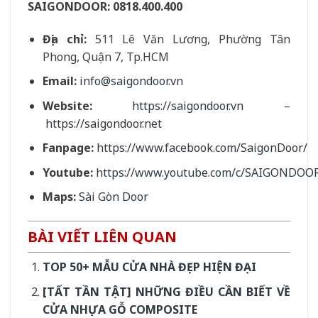
SAIGONDOOR:
0818.400.400
Địa chỉ:
511 Lê Văn Lương, Phường Tân
Phong, Quận 7, Tp.HCM
Email:
info@saigondoor.vn
Website:
https://saigondoor.vn
–
https://saigondoor.net
Fanpage:
https://www.facebook.com/SaigonDoor/
Youtube:
https://www.youtube.com/c/SAIGONDOO
Maps:
Sài Gòn Door
BÀI VIẾT LIÊN QUAN
TOP 50+ MẪU CỬA NHÀ ĐẸP HIỆN ĐẠI
[TẤT TẦN TẬT] NHỮNG ĐIỀU CẦN BIẾT VỀ
CỬA NHỰA GỖ COMPOSITE