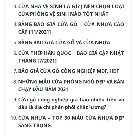
CỬA NHÀ VỆ SINH LÀ GÌ?| NÊN CHỌN LOẠI
CỬA PHÒNG VỆ SINH NÀO TỐT NHẤT
BẢNG BÁO GIÁ CỬA GỖ | CỬA NHỰA CAO
CẤP [11/2021]
BẢNG BÁO GIÁ CỬA GỖ VÀ CỬA NHỰA
CỬA THÉP HÀN QUỐC | BÁO GIÁ CẬP NHẬT
THÁNG [7/2021]
BÁO GIÁ CỬA GỖ CÔNG NGHIỆP MDF, HDF
NHỮNG MẪU CỬA PHÒNG NGỦ ĐẸP VÀ BÁN
CHẠY ĐẦU NĂM 2021
Cửa gỗ công nghiệp giá bao nhiêu tiền và
đâu là địa chỉ phân phối chất lượng?
CỬA NHỰA – TOP 30 MẪU CỬA NHỰA ĐẸP
SANG TRỌNG