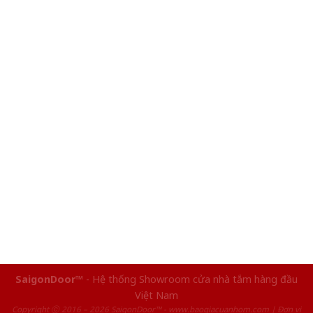
SaigonDoor™
- Hệ thống Showroom cửa nhà tắm hàng đầu
Việt Nam
Copyright ⓒ 2016 – 2026 SaigonDoor™ - www.baogiacuanhom.com | Đơn vị