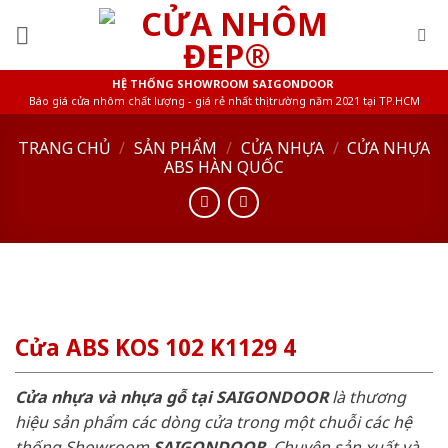
Skip
to
content
HỆ THỐNG SHOWROOM SAIGONDOOR
Báo giá cửa nhôm chất lượng - giá rẻ nhất thị trường năm 2021 tại TP.HCM
TRANG CHỦ
/
SẢN PHẨM
/
CỬA NHỰA
/
CỬA NHỰA
ABS HÀN QUỐC
Cửa ABS KOS 102 K1129 4
Cửa nhựa và nhựa gỗ tại SAIGONDOOR
là thương
hiệu sản phẩm các dòng cửa trong một chuỗi các hệ
thống Showroom
SAIGONDOOR
. Chuyên sản xuất và