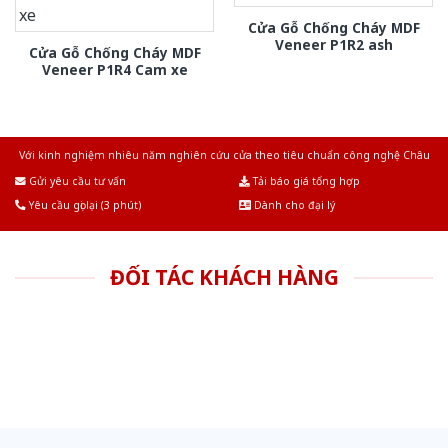
Cửa Gỗ Chống Cháy MDF
Veneer P1R2 ash
Cửa Gỗ Chống Cháy MDF
Veneer P1R4 Cam xe
Với kinh nghiệm nhiêu năm nghiên cứu cửa theo tiêu chuẩn công nghệ Châu
Âu.Chúng tôi tự tin là nhà sản xuất & cung cấp hàng đầu tại Việt Nam!
Gửi yêu cầu tư vấn
Tải báo giá tổng hợp
Yêu cầu gọi lại (3 phút)
Dành cho đại lý
ĐỐI TÁC KHÁCH HÀNG