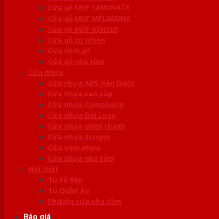
Cửa gỗ MDF LAMINATE
Cửa gỗ MDF MELAMINE
Cửa gỗ MDF VENEER
Cửa gỗ tự nhiên
Cửa vòm gỗ
Cửa gỗ nhà tắm
Cửa nhựa
Cửa nhựa ABS Hàn Quốc
Cửa nhựa cao cấp
Cửa nhựa Composite
Cửa nhựa Đài Loan
Cửa nhựa ghép thanh
Cửa nhựa Sungyu
Cửa vòm nhựa
Cửa nhựa nhà tắm
Nội thất
Tủ Kệ Bếp
Tủ Quần Áo
Phụ kiện cửa nhà tắm
Báo giá