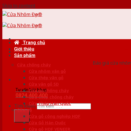
Skip to content
Trang chủ
Giới thiệu
HỆ
Sản phẩm
Báo giá cửa nhôm
Cửa chống cháy
Cửa nhôm vân gỗ
Cửa thép vân gỗ
Cửa vân gỗ 5D
Tư vấn bán hàng
Cửa gỗ chống cháy
0824.400.400
Cửa thép chống cháy
Cửa Thép Hàn Quốc
Tìm kiếm:
Cửa gỗ
Cửa gỗ công nghiệp HDF
Cửa Gỗ Hàn Quốc
Cửa gỗ HDF VENEER