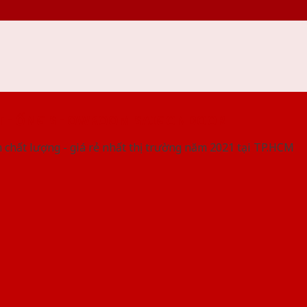
 THỐNG SHOWROOM SAIGONDOOR
 chất lượng - giá rẻ nhất thị trường năm 2021 tại TP.HCM