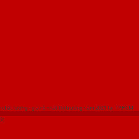
 THỐNG SHOWROOM SAIGONDOOR
 chất lượng - giá rẻ nhất thị trường năm 2021 tại TP.HCM
ốc