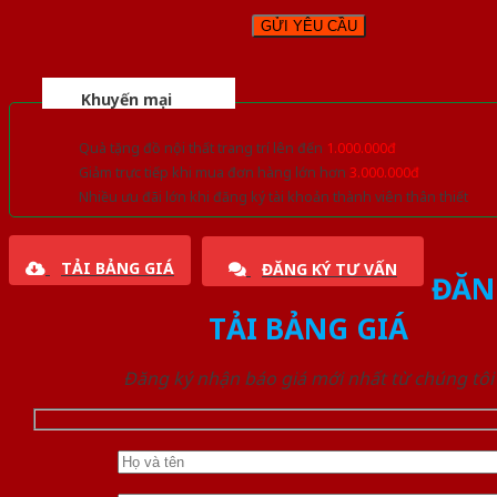
Khuyến mại
Quà tặng đồ nội thất trang trí lên đến
1.000.000đ
Giảm trực tiếp khi mua đơn hàng lớn hơn
3.000.000đ
Nhiều ưu đãi lớn khi đăng ký tài khoản thành viên thân thiết
TẢI BẢNG GIÁ
ĐĂNG KÝ TƯ VẤN
ĐĂN
TẢI BẢNG GIÁ
Đăng ký nhận báo giá mới nhất từ chúng tôi