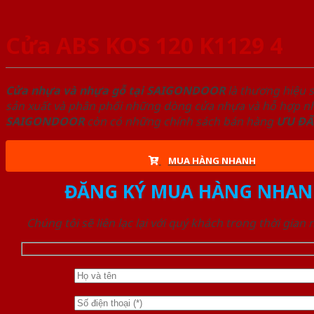
Cửa ABS KOS 120 K1129 4
Cửa nhựa và nhựa gỗ tại SAIGONDOOR
là thương hiệu 
sản xuất và phân phối những dòng cửa nhựa và hỗ hợp nhự
SAIGONDOOR
còn có những chính sách bán hàng
ƯU ĐÃ
MUA HÀNG NHANH
ĐĂNG KÝ MUA HÀNG NHAN
Chúng tôi sẽ liên lạc lại với quý khách trong thời gian