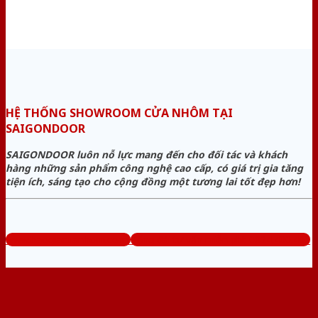
HỆ THỐNG SHOWROOM CỬA NHÔM TẠI
SAIGONDOOR
SAIGONDOOR luôn nỗ lực mang đến cho đối tác và khách
hàng những sản phẩm công nghệ cao cấp, có giá trị gia tăng
tiện ích, sáng tạo cho cộng đồng một tương lai tốt đẹp hơn!
www.baogiacuanhom.com
Tổng đài tư vấn miễn phí: 0824.400.400