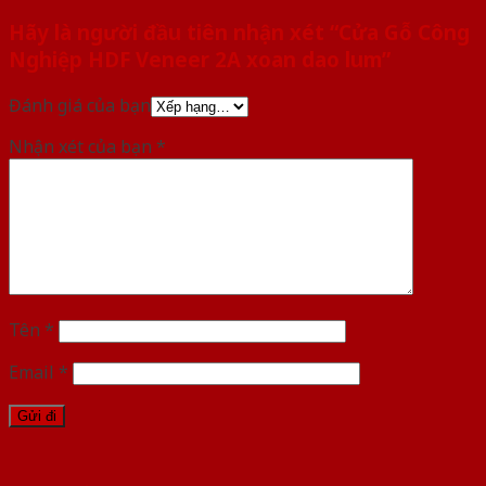
Hãy là người đầu tiên nhận xét “Cửa Gỗ Công
Nghiệp HDF Veneer 2A xoan dao lum”
Đánh giá của bạn
Nhận xét của bạn
*
Tên
*
Email
*