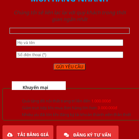
Chúng tôi sẽ liên lạc lại với quý khách trong thời
gian ngắn nhất
Khuyến mại
Quà tặng đồ nội thất trang trí lên đến
1.000.000đ
Giảm trực tiếp khi mua đơn hàng lớn hơn
3.000.000đ
Nhiều ưu đãi lớn khi đăng ký tài khoản thành viên thân thiết
TẢI BẢNG GIÁ
ĐĂNG KÝ TƯ VẤN