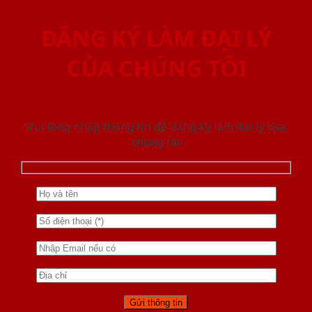
ĐĂNG KÝ LÀM ĐẠI LÝ
CỦA CHÚNG TÔI
Vui lòng nhập thông tin để đăng ký làm đại lý của
chúng tôi