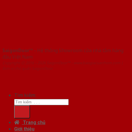
SaigonDoor™
- Hệ thống Showroom cửa nhà tắm hàng
đầu Việt Nam
Copyright ⓒ 2016 – 2026 SaigonDoor™ - www.baogiacuanhom.com |
Đơn vị chủ quản SaigonDoor
Tìm kiếm:
Trang chủ
Giới thiệu