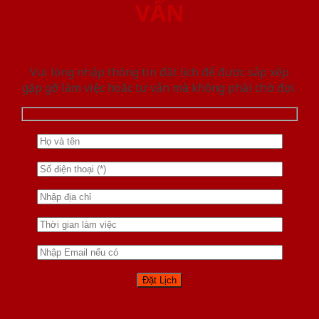
VẤN
Vui lòng nhập thông tin đặt lịch để được sắp xếp
gặp gỡ làm việc hoăc tư vấn mà không phải chờ đợi.