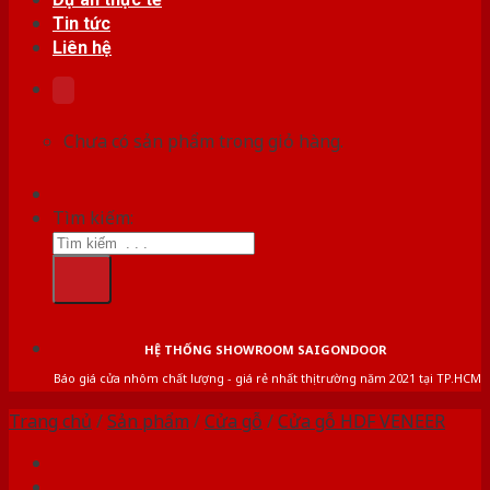
Tin tức
Liên hệ
Chưa có sản phẩm trong giỏ hàng.
Tìm kiếm:
HỆ THỐNG SHOWROOM SAIGONDOOR
Báo giá cửa nhôm chất lượng - giá rẻ nhất thị trường năm 2021 tại TP.HCM
Trang chủ
/
Sản phẩm
/
Cửa gỗ
/
Cửa gỗ HDF VENEER