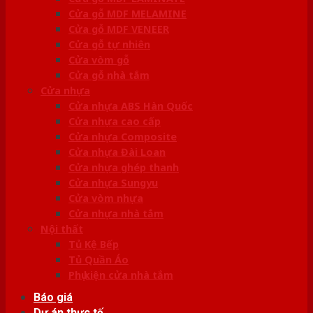
Cửa gỗ MDF MELAMINE
Cửa gỗ MDF VENEER
Cửa gỗ tự nhiên
Cửa vòm gỗ
Cửa gỗ nhà tắm
Cửa nhựa
Cửa nhựa ABS Hàn Quốc
Cửa nhựa cao cấp
Cửa nhựa Composite
Cửa nhựa Đài Loan
Cửa nhựa ghép thanh
Cửa nhựa Sungyu
Cửa vòm nhựa
Cửa nhựa nhà tắm
Nội thất
Tủ Kệ Bếp
Tủ Quần Áo
Phụ kiện cửa nhà tắm
Báo giá
Dự án thực tế