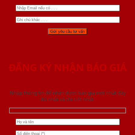
ĐĂNG KÝ NHẬN BÁO GIÁ
Nhập thông tin để nhận được báo giá mới nhât đầy
đủ nhất và chi tiết nhất.