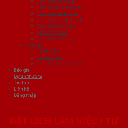
Cửa nhựa cao cấp
Cửa nhựa Composite
Cửa nhựa Đài Loan
Cửa nhựa ghép thanh
Cửa nhựa Sungyu
Cửa vòm nhựa
Cửa nhựa nhà tắm
Nội thất
Tủ Kệ Bếp
Tủ Quần Áo
Phụ kiện cửa nhà tắm
Báo giá
Dự án thực tế
Tin tức
Liên hệ
Đăng nhập
ĐẶT LỊCH LÀM VIỆC / TƯ