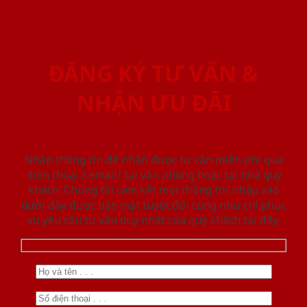
ĐĂNG KÝ TƯ VẤN &
NHẬN ƯU ĐÃI
Nhập thông tin để nhận được tư vấn miễn phí qua
điện thoại / email/ tại văn phòng hoặc tại nhà quý
khách. Chúng tôi cam kết mọi thông tin nhập vào
dưới đây được bảo mật tuyệt đối cũng như chỉ phục
vụ yêu cầu tư vấn duy nhất của quý khách tại đây.