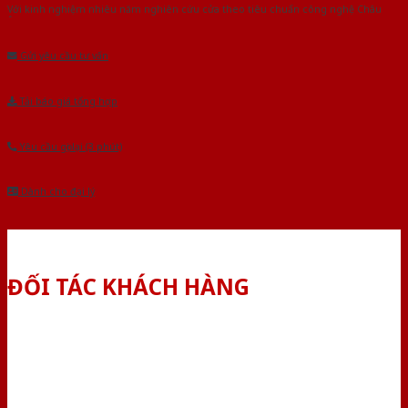
Với kinh nghiệm nhiêu năm nghiên cứu cửa theo tiêu chuẩn công nghệ Châu
Âu.Chúng tôi tự tin là nhà sản xuất & cung cấp hàng đầu tại Việt Nam!
Gửi yêu cầu tư vấn
Tải báo giá tổng hợp
Yêu cầu gọi lại (3 phút)
Dành cho đại lý
ĐỐI TÁC KHÁCH HÀNG