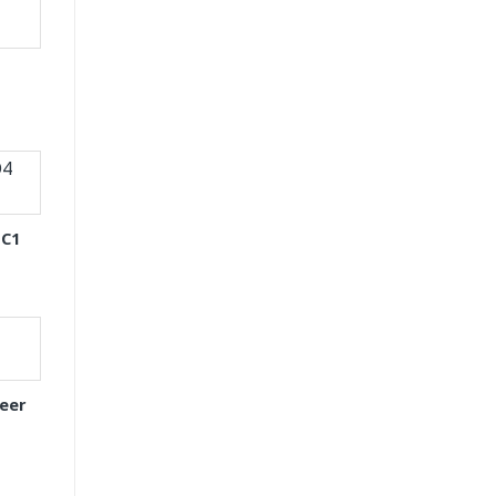
 C1
eer