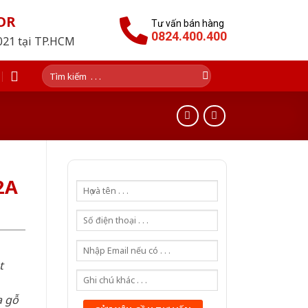
OR
Tư vấn bán hàng
0824.400.400
2021 tại TP.HCM
Tìm
kiếm:
2A
t
a gỗ