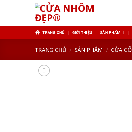
Skip
to
content
TRANG CHỦ
GIỚI THIỆU
SẢN PHẨM
TRANG CHỦ
/
SẢN PHẨM
/
CỬA GỖ