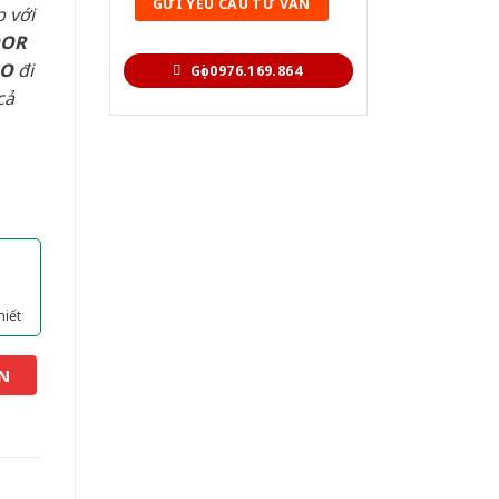
 với
OOR
AO
đi
Gọi 0976.169.864
cả
hiết
N