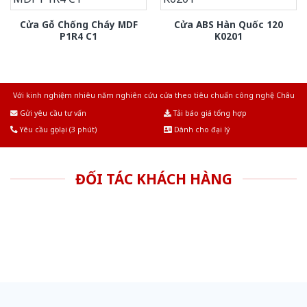
Cửa Gỗ Chống Cháy MDF
Cửa ABS Hàn Quốc 120
P1R4 C1
K0201
Với kinh nghiệm nhiêu năm nghiên cứu cửa theo tiêu chuẩn công nghệ Châu
Âu.Chúng tôi tự tin là nhà sản xuất & cung cấp hàng đầu tại Việt Nam!
Gửi yêu cầu tư vấn
Tải báo giá tổng hợp
Yêu cầu gọi lại (3 phút)
Dành cho đại lý
ĐỐI TÁC KHÁCH HÀNG