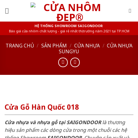
Skip
to
content
HỆ THỐNG SHOWROOM SAIGONDOOR
Báo giá cửa nhôm chất lượng - giá rẻ nhất thị trường năm 2021 tại TP.HCM
TRANG CHỦ
/
SẢN PHẨM
/
CỬA NHỰA
/
CỬA NHỰA
SUNGYU
Cửa Gỗ Hàn Quốc 018
Cửa nhựa và nhựa gỗ tại SAIGONDOOR
là thương
hiệu sản phẩm các dòng cửa trong một chuỗi các hệ
thống Showroom
SAIGONDOOR
. Chuyên sản xuất và