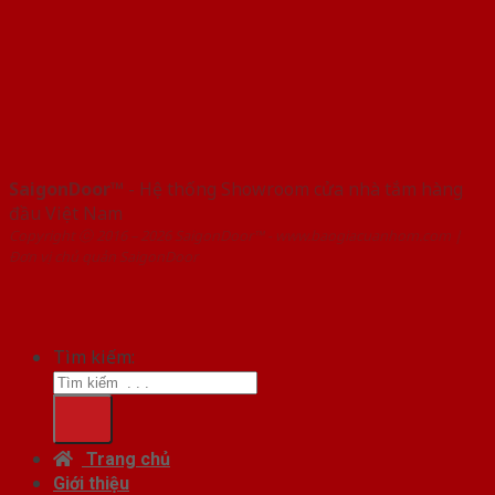
SaigonDoor™
- Hệ thống Showroom cửa nhà tắm hàng
đầu Việt Nam
Copyright ⓒ 2016 – 2026 SaigonDoor™ - www.baogiacuanhom.com |
Đơn vị chủ quản SaigonDoor
Tìm kiếm:
Trang chủ
Giới thiệu