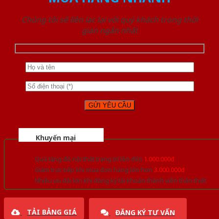
Chúng tôi sẽ liên lạc lại với quý khách trong thời
gian ngắn nhất
Khuyến mại
Quà tặng đồ nội thất trang trí lên đến
1.000.000đ
Giảm trực tiếp khi mua đơn hàng lớn hơn
3.000.000đ
Nhiều ưu đãi lớn khi đăng ký tài khoản thành viên thân thiết
TẢI BẢNG GIÁ
ĐĂNG KÝ TƯ VẤN