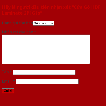
Hãy là người đầu tiên nhận xét “Cửa Gỗ HDF
Laminate 2P1G1s”
Đánh giá của bạn
Nhận xét của bạn
*
Tên
*
Email
*