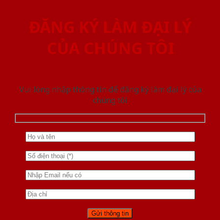
ĐĂNG KÝ LÀM ĐẠI LÝ
CỦA CHÚNG TÔI
Vui lòng nhập thông tin để đăng ký làm đại lý của
chúng tôi