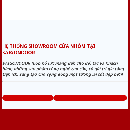
HỆ THỐNG SHOWROOM CỬA NHÔM TẠI
SAIGONDOOR
SAIGONDOOR luôn nỗ lực mang đến cho đối tác và khách
hàng những sản phẩm công nghệ cao cấp, có giá trị gia tăng
tiện ích, sáng tạo cho cộng đồng một tương lai tốt đẹp hơn!
www.baogiacuanhom.com
Tổng đài tư vấn miễn phí: 0824.400.400