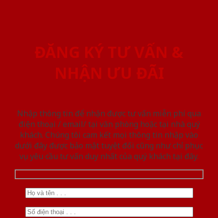
ĐĂNG KÝ TƯ VẤN &
NHẬN ƯU ĐÃI
Nhập thông tin để nhận được tư vấn miễn phí qua
điện thoại / email/ tại văn phòng hoặc tại nhà quý
khách. Chúng tôi cam kết mọi thông tin nhập vào
dưới đây được bảo mật tuyệt đối cũng như chỉ phục
vụ yêu cầu tư vấn duy nhất của quý khách tại đây.