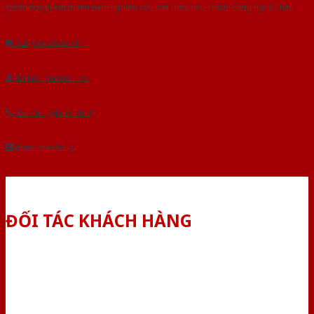
Với kinh nghiệm nhiêu năm nghiên cứu cửa theo tiêu chuẩn công nghệ Châu
Âu.Chúng tôi tự tin là nhà sản xuất & cung cấp hàng đầu tại Việt Nam!
Gửi yêu cầu tư vấn
Tải báo giá tổng hợp
Yêu cầu gọi lại (3 phút)
Dành cho đại lý
ĐỐI TÁC KHÁCH HÀNG