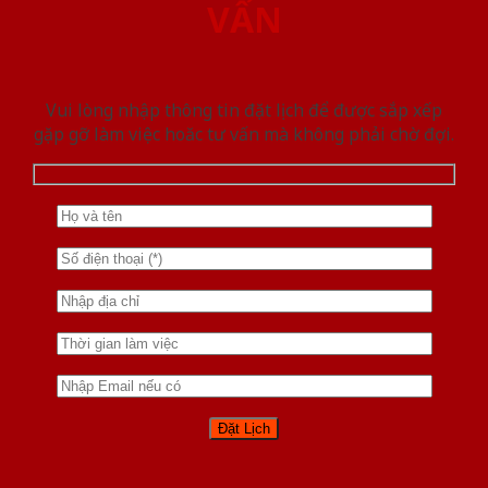
VẤN
Vui lòng nhập thông tin đặt lịch để được sắp xếp
gặp gỡ làm việc hoăc tư vấn mà không phải chờ đợi.