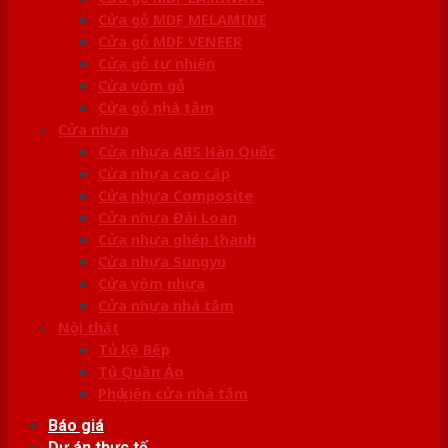
Cửa gỗ MDF MELAMINE
Cửa gỗ MDF VENEER
Cửa gỗ tự nhiên
Cửa vòm gỗ
Cửa gỗ nhà tắm
Cửa nhựa
Cửa nhựa ABS Hàn Quốc
Cửa nhựa cao cấp
Cửa nhựa Composite
Cửa nhựa Đài Loan
Cửa nhựa ghép thanh
Cửa nhựa Sungyu
Cửa vòm nhựa
Cửa nhựa nhà tắm
Nội thất
Tủ Kệ Bếp
Tủ Quần Áo
Phụ kiện cửa nhà tắm
Báo giá
Dự án thực tế