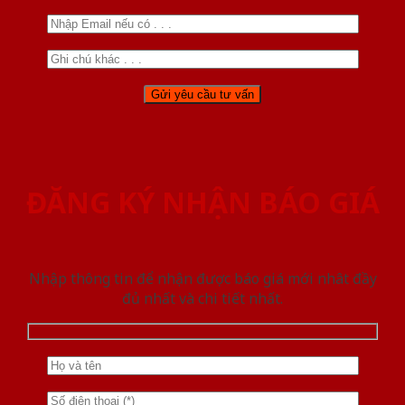
ĐĂNG KÝ NHẬN BÁO GIÁ
Nhập thông tin để nhận được báo giá mới nhât đầy
đủ nhất và chi tiết nhất.