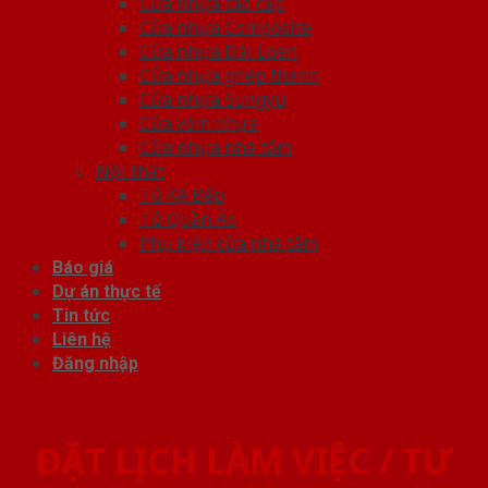
Cửa nhựa cao cấp
Cửa nhựa Composite
Cửa nhựa Đài Loan
Cửa nhựa ghép thanh
Cửa nhựa Sungyu
Cửa vòm nhựa
Cửa nhựa nhà tắm
Nội thất
Tủ Kệ Bếp
Tủ Quần Áo
Phụ kiện cửa nhà tắm
Báo giá
Dự án thực tế
Tin tức
Liên hệ
Đăng nhập
ĐẶT LỊCH LÀM VIỆC / TƯ