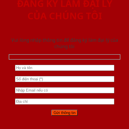
ĐĂNG KÝ LÀM ĐẠI LÝ
CỦA CHÚNG TÔI
Vui lòng nhập thông tin để đăng ký làm đại lý của
chúng tôi