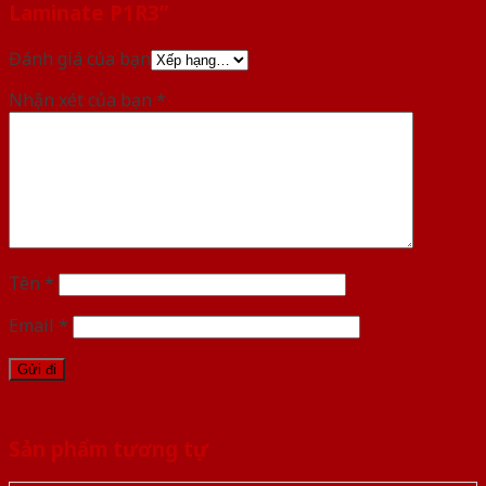
Laminate P1R3”
Đánh giá của bạn
Nhận xét của bạn
*
Tên
*
Email
*
Sản phẩm tương tự