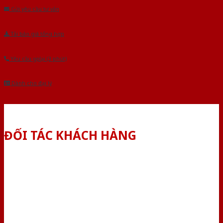
Gửi yêu cầu tư vấn
Tải báo giá tổng hợp
Yêu cầu gọi lại (3 phút)
Dành cho đại lý
ĐỐI TÁC KHÁCH HÀNG