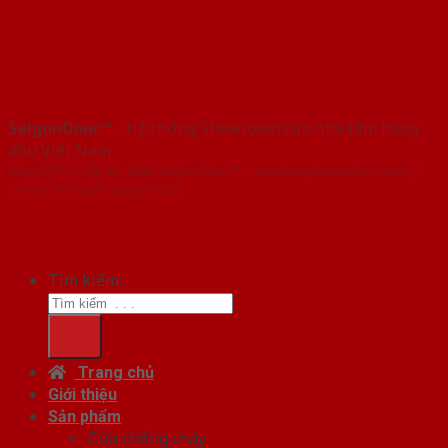
SaigonDoor™
- Hệ thống Showroom cửa nhà tắm hàng
đầu Việt Nam
Copyright ⓒ 2016 – 2026 SaigonDoor™ - www.baogiacuanhom.com |
Đơn vị chủ quản SaigonDoor
Tìm kiếm:
Trang chủ
Giới thiệu
Sản phẩm
Cửa chống cháy