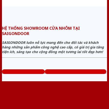
HỆ THỐNG SHOWROOM CỬA NHÔM TẠI
SAIGONDOOR
SAIGONDOOR luôn nỗ lực mang đến cho đối tác và khách
hàng những sản phẩm công nghệ cao cấp, có giá trị gia tăng
tiện ích, sáng tạo cho cộng đồng một tương lai tốt đẹp hơn!
www.baogiacuanhom.com
Tổng đài tư vấn miễn phí: 0824.400.400