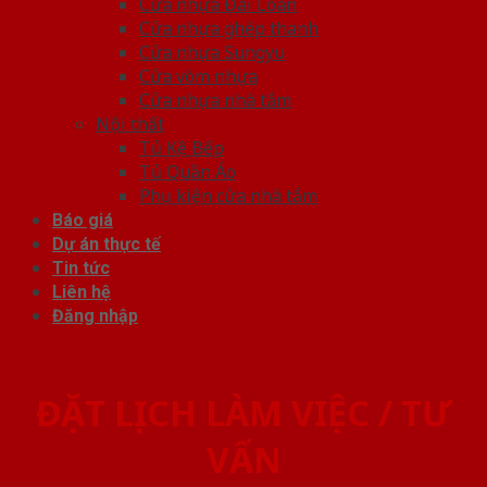
Cửa nhựa Đài Loan
Cửa nhựa ghép thanh
Cửa nhựa Sungyu
Cửa vòm nhựa
Cửa nhựa nhà tắm
Nội thất
Tủ Kệ Bếp
Tủ Quần Áo
Phụ kiện cửa nhà tắm
Báo giá
Dự án thực tế
Tin tức
Liên hệ
Đăng nhập
ĐẶT LỊCH LÀM VIỆC / TƯ
VẤN