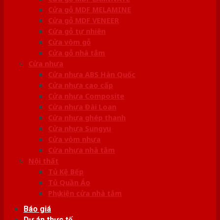
Cửa gỗ MDF MELAMINE
Cửa gỗ MDF VENEER
Cửa gỗ tự nhiên
Cửa vòm gỗ
Cửa gỗ nhà tắm
Cửa nhựa
Cửa nhựa ABS Hàn Quốc
Cửa nhựa cao cấp
Cửa nhựa Composite
Cửa nhựa Đài Loan
Cửa nhựa ghép thanh
Cửa nhựa Sungyu
Cửa vòm nhựa
Cửa nhựa nhà tắm
Nội thất
Tủ Kệ Bếp
Tủ Quần Áo
Phụ kiện cửa nhà tắm
Báo giá
Dự án thực tế