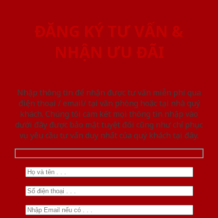
ĐĂNG KÝ TƯ VẤN &
NHẬN ƯU ĐÃI
Nhập thông tin để nhận được tư vấn miễn phí qua
điện thoại / email/ tại văn phòng hoặc tại nhà quý
khách. Chúng tôi cam kết mọi thông tin nhập vào
dưới đây được bảo mật tuyệt đối cũng như chỉ phục
vụ yêu cầu tư vấn duy nhất của quý khách tại đây.