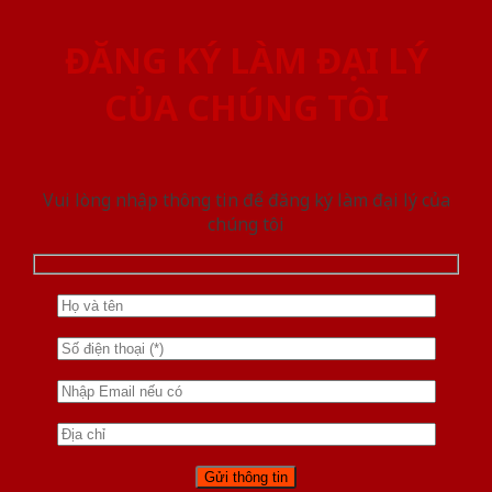
ĐĂNG KÝ LÀM ĐẠI LÝ
CỦA CHÚNG TÔI
Vui lòng nhập thông tin để đăng ký làm đại lý của
chúng tôi