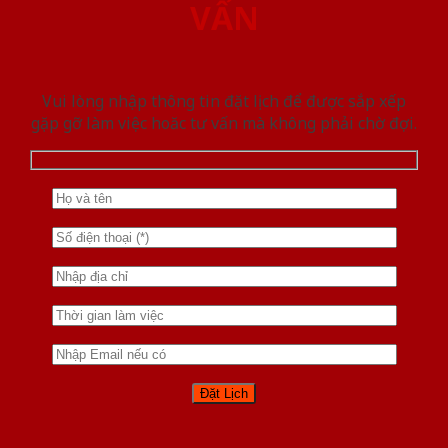
VẤN
Vui lòng nhập thông tin đặt lịch để được sắp xếp
gặp gỡ làm việc hoăc tư vấn mà không phải chờ đợi.