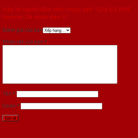
Hãy là người đầu tiên nhận xét “Cửa Gỗ HDF
Veneer 2A xoan dao 5”
Đánh giá của bạn
Nhận xét của bạn
*
Tên
*
Email
*