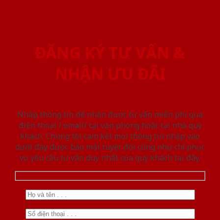
ĐĂNG KÝ TƯ VẤN &
NHẬN ƯU ĐÃI
Nhập thông tin để nhận được tư vấn miễn phí qua
điện thoại / email/ tại văn phòng hoặc tại nhà quý
khách. Chúng tôi cam kết mọi thông tin nhập vào
dưới đây được bảo mật tuyệt đối cũng như chỉ phục
vụ yêu cầu tư vấn duy nhất của quý khách tại đây.