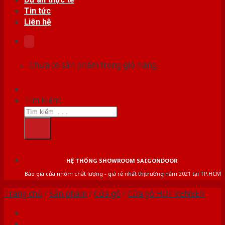
Tin tức
Liên hệ
Chưa có sản phẩm trong giỏ hàng.
Tìm kiếm:
HỆ THỐNG SHOWROOM SAIGONDOOR
Báo giá cửa nhôm chất lượng - giá rẻ nhất thị trường năm 2021 tại TP.HCM
Trang chủ
/
Sản phẩm
/
Cửa gỗ
/
Cửa gỗ HDF VENEER