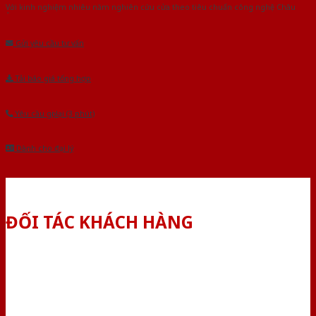
Với kinh nghiệm nhiêu năm nghiên cứu cửa theo tiêu chuẩn công nghệ Châu
Âu.Chúng tôi tự tin là nhà sản xuất & cung cấp hàng đầu tại Việt Nam!
Gửi yêu cầu tư vấn
Tải báo giá tổng hợp
Yêu cầu gọi lại (3 phút)
Dành cho đại lý
ĐỐI TÁC KHÁCH HÀNG