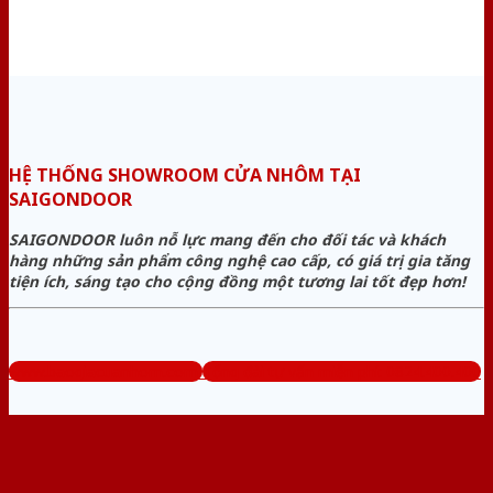
HỆ THỐNG SHOWROOM CỬA NHÔM TẠI
SAIGONDOOR
SAIGONDOOR luôn nỗ lực mang đến cho đối tác và khách
hàng những sản phẩm công nghệ cao cấp, có giá trị gia tăng
tiện ích, sáng tạo cho cộng đồng một tương lai tốt đẹp hơn!
www.baogiacuanhom.com
Tổng đài tư vấn miễn phí: 0824.400.400