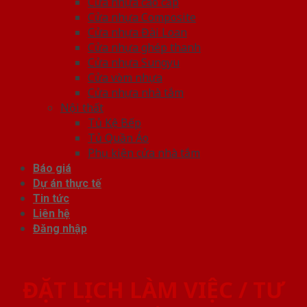
Cửa nhựa cao cấp
Cửa nhựa Composite
Cửa nhựa Đài Loan
Cửa nhựa ghép thanh
Cửa nhựa Sungyu
Cửa vòm nhựa
Cửa nhựa nhà tắm
Nội thất
Tủ Kệ Bếp
Tủ Quần Áo
Phụ kiện cửa nhà tắm
Báo giá
Dự án thực tế
Tin tức
Liên hệ
Đăng nhập
ĐẶT LỊCH LÀM VIỆC / TƯ