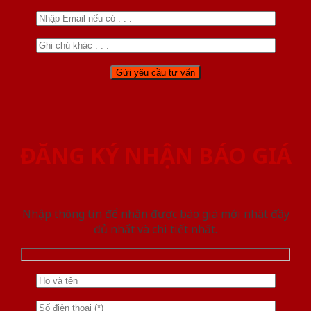
ĐĂNG KÝ NHẬN BÁO GIÁ
Nhập thông tin để nhận được báo giá mới nhât đầy
đủ nhất và chi tiết nhất.