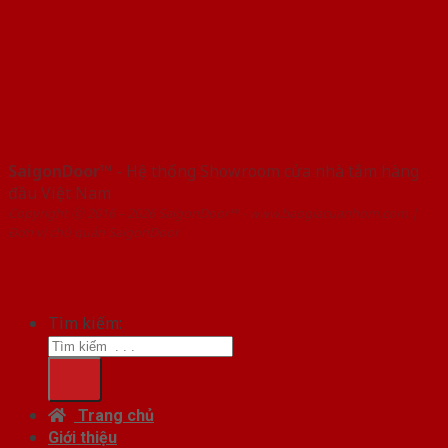
SaigonDoor™
- Hệ thống Showroom cửa nhà tắm hàng
đầu Việt Nam
Copyright ⓒ 2016 – 2026 SaigonDoor™ - www.baogiacuanhom.com |
Đơn vị chủ quản SaigonDoor
Tìm kiếm:
Trang chủ
Giới thiệu