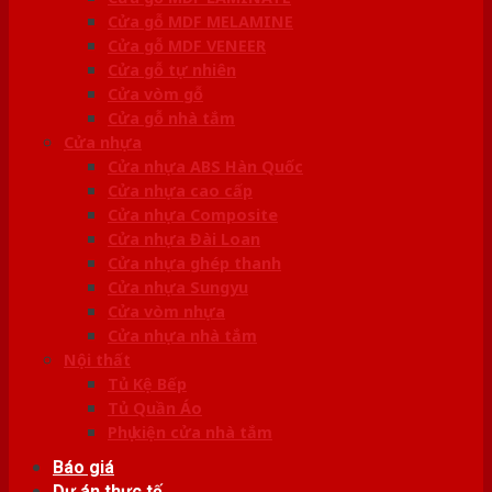
Cửa gỗ MDF MELAMINE
Cửa gỗ MDF VENEER
Cửa gỗ tự nhiên
Cửa vòm gỗ
Cửa gỗ nhà tắm
Cửa nhựa
Cửa nhựa ABS Hàn Quốc
Cửa nhựa cao cấp
Cửa nhựa Composite
Cửa nhựa Đài Loan
Cửa nhựa ghép thanh
Cửa nhựa Sungyu
Cửa vòm nhựa
Cửa nhựa nhà tắm
Nội thất
Tủ Kệ Bếp
Tủ Quần Áo
Phụ kiện cửa nhà tắm
Báo giá
Dự án thực tế