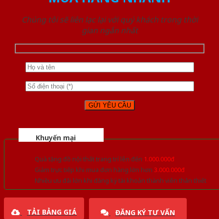
Chúng tôi sẽ liên lạc lại với quý khách trong thời
gian ngắn nhất
Khuyến mại
Quà tặng đồ nội thất trang trí lên đến
1.000.000đ
Giảm trực tiếp khi mua đơn hàng lớn hơn
3.000.000đ
Nhiều ưu đãi lớn khi đăng ký tài khoản thành viên thân thiết
TẢI BẢNG GIÁ
ĐĂNG KÝ TƯ VẤN