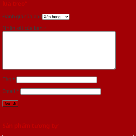
lua treo”
Đánh giá của bạn
Nhận xét của bạn
*
Tên
*
Email
*
Sản phẩm tương tự