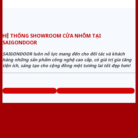
HỆ THỐNG SHOWROOM CỬA NHÔM TẠI
SAIGONDOOR
SAIGONDOOR luôn nỗ lực mang đến cho đối tác và khách
hàng những sản phẩm công nghệ cao cấp, có giá trị gia tăng
tiện ích, sáng tạo cho cộng đồng một tương lai tốt đẹp hơn!
www.baogiacuanhom.com
Tổng đài tư vấn miễn phí: 0824.400.400