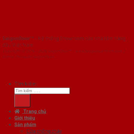
SaigonDoor™
- Hệ thống Showroom cửa nhà tắm hàng
đầu Việt Nam
Copyright ⓒ 2016 – 2026 SaigonDoor™ - www.baogiacuanhom.com |
Đơn vị chủ quản SaigonDoor
Tìm kiếm:
Trang chủ
Giới thiệu
Sản phẩm
Cửa chống cháy