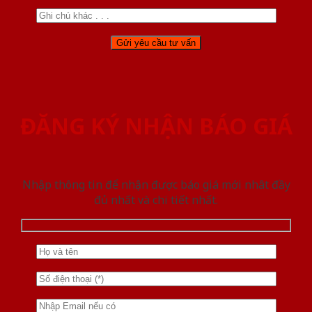
ĐĂNG KÝ NHẬN BÁO GIÁ
Nhập thông tin để nhận được báo giá mới nhât đầy
đủ nhất và chi tiết nhất.