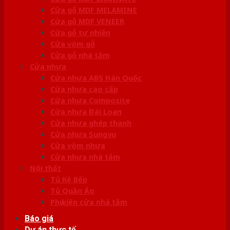
Cửa gỗ MDF MELAMINE
Cửa gỗ MDF VENEER
Cửa gỗ tự nhiên
Cửa vòm gỗ
Cửa gỗ nhà tắm
Cửa nhựa
Cửa nhựa ABS Hàn Quốc
Cửa nhựa cao cấp
Cửa nhựa Composite
Cửa nhựa Đài Loan
Cửa nhựa ghép thanh
Cửa nhựa Sungyu
Cửa vòm nhựa
Cửa nhựa nhà tắm
Nội thất
Tủ Kệ Bếp
Tủ Quần Áo
Phụ kiện cửa nhà tắm
Báo giá
Dự án thực tế