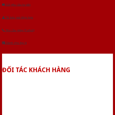
Gửi yêu cầu tư vấn
Tải báo giá tổng hợp
Yêu cầu gọi lại (3 phút)
Dành cho đại lý
ĐỐI TÁC KHÁCH HÀNG