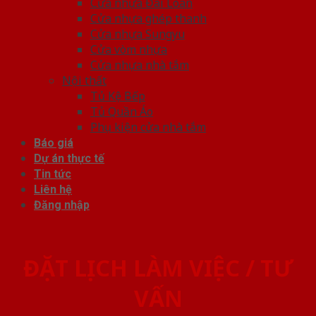
Cửa nhựa Đài Loan
Cửa nhựa ghép thanh
Cửa nhựa Sungyu
Cửa vòm nhựa
Cửa nhựa nhà tắm
Nội thất
Tủ Kệ Bếp
Tủ Quần Áo
Phụ kiện cửa nhà tắm
Báo giá
Dự án thực tế
Tin tức
Liên hệ
Đăng nhập
ĐẶT LỊCH LÀM VIỆC / TƯ
VẤN