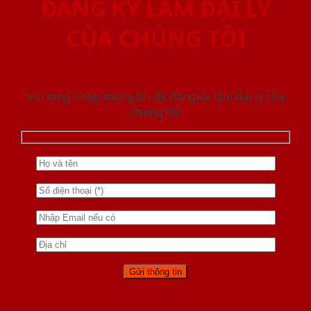
ĐĂNG KÝ LÀM ĐẠI LÝ
CỦA CHÚNG TÔI
Vui lòng nhập thông tin để đăng ký làm đại lý của
chúng tôi