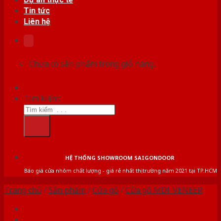
Tin tức
Liên hệ
Chưa có sản phẩm trong giỏ hàng.
Tìm kiếm:
HỆ THỐNG SHOWROOM SAIGONDOOR
Báo giá cửa nhôm chất lượng - giá rẻ nhất thị trường năm 2021 tại TP.HCM
Trang chủ
/
Sản phẩm
/
Cửa gỗ
/
Cửa gỗ MDF VENEER