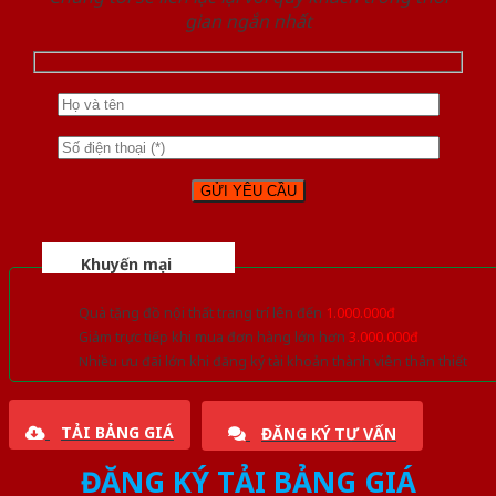
gian ngắn nhất
Khuyến mại
Quà tặng đồ nội thất trang trí lên đến
1.000.000đ
Giảm trực tiếp khi mua đơn hàng lớn hơn
3.000.000đ
Nhiều ưu đãi lớn khi đăng ký tài khoản thành viên thân thiết
TẢI BẢNG GIÁ
ĐĂNG KÝ TƯ VẤN
ĐĂNG KÝ TẢI BẢNG GIÁ