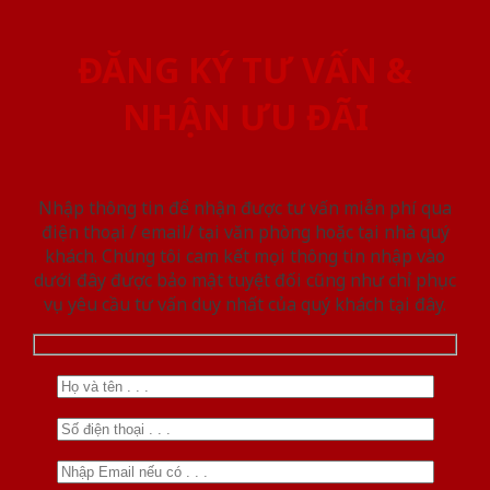
ĐĂNG KÝ TƯ VẤN &
NHẬN ƯU ĐÃI
Nhập thông tin để nhận được tư vấn miễn phí qua
điện thoại / email/ tại văn phòng hoặc tại nhà quý
khách. Chúng tôi cam kết mọi thông tin nhập vào
dưới đây được bảo mật tuyệt đối cũng như chỉ phục
vụ yêu cầu tư vấn duy nhất của quý khách tại đây.