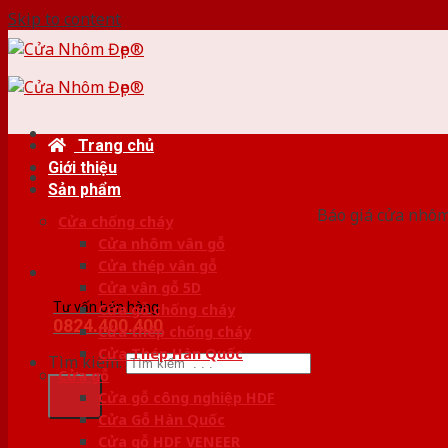
Skip to content
Trang chủ
Giới thiệu
HỆ
Sản phẩm
Báo giá cửa nhôm
Cửa chống cháy
Cửa nhôm vân gỗ
Cửa thép vân gỗ
Cửa vân gỗ 5D
Tư vấn bán hàng
Cửa gỗ chống cháy
0824.400.400
Cửa thép chống cháy
Cửa Thép Hàn Quốc
Tìm kiếm:
Cửa gỗ
Cửa gỗ công nghiệp HDF
Cửa Gỗ Hàn Quốc
Cửa gỗ HDF VENEER