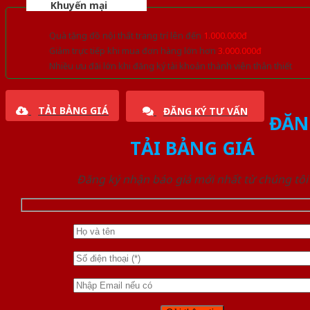
Khuyến mại
Quà tặng đồ nội thất trang trí lên đến
1.000.000đ
Giảm trực tiếp khi mua đơn hàng lớn hơn
3.000.000đ
Nhiều ưu đãi lớn khi đăng ký tài khoản thành viên thân thiết
TẢI BẢNG GIÁ
ĐĂNG KÝ TƯ VẤN
ĐĂN
TẢI BẢNG GIÁ
Đăng ký nhận báo giá mới nhất từ chúng tôi