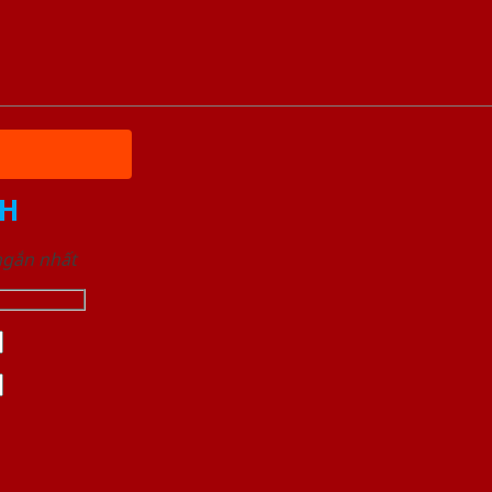
H
 ngắn nhất