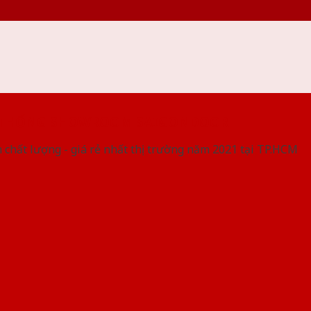
 THỐNG SHOWROOM SAIGONDOOR
 chất lượng - giá rẻ nhất thị trường năm 2021 tại TP.HCM