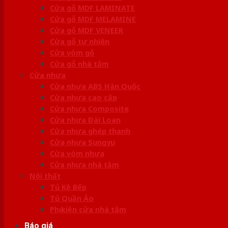
Cửa gỗ MDF LAMINATE
Cửa gỗ MDF MELAMINE
Cửa gỗ MDF VENEER
Cửa gỗ tự nhiên
Cửa vòm gỗ
Cửa gỗ nhà tắm
Cửa nhựa
Cửa nhựa ABS Hàn Quốc
Cửa nhựa cao cấp
Cửa nhựa Composite
Cửa nhựa Đài Loan
Cửa nhựa ghép thanh
Cửa nhựa Sungyu
Cửa vòm nhựa
Cửa nhựa nhà tắm
Nội thất
Tủ Kệ Bếp
Tủ Quần Áo
Phụ kiện cửa nhà tắm
Báo giá