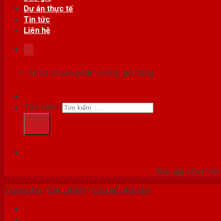
Dự án thực tế
Tin tức
Liên hệ
Chưa có sản phẩm trong giỏ hàng.
Tìm kiếm:
HỆ
Báo giá cửa nhôm
Trang chủ
/
Sản phẩm
/
Cửa gỗ nhà tắm