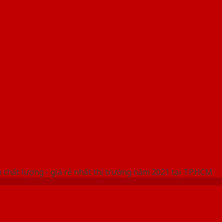
 THỐNG SHOWROOM SAIGONDOOR
 chất lượng - giá rẻ nhất thị trường năm 2021 tại TP.HCM