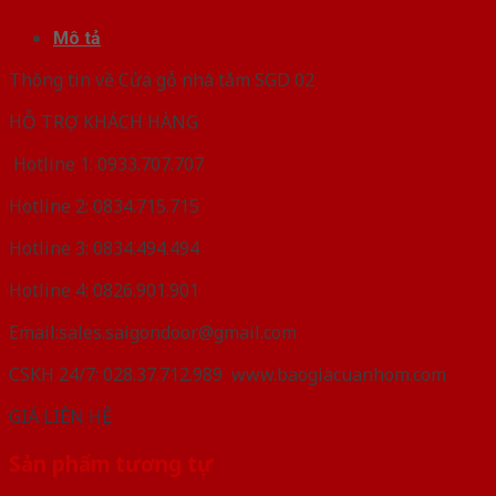
Mô tả
Thông tin về Cửa gỗ nhà tắm SGD 02
HỖ TRỢ KHÁCH HÀNG
Hotline 1: 0933.707.707
Hotline 2: 0834.715.715
Hotline 3: 0834.494.494
Hotline 4: 0826.901.901
Email:sales.saigondoor@gmail.com
CSKH 24/7: 028.37.712.989 www.baogiacuanhom.com
GIÁ LIÊN HỆ
Sản phẩm tương tự