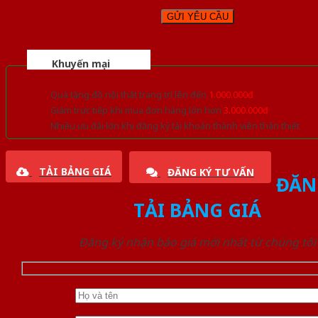
Khuyến mại
Quà tặng đồ nội thất trang trí lên đến
1.000.000đ
Giảm trực tiếp khi mua đơn hàng lớn hơn
3.000.000đ
Nhiều ưu đãi lớn khi đăng ký tài khoản thành viên thân thiết
TẢI BẢNG GIÁ
ĐĂNG KÝ TƯ VẤN
ĐĂN
TẢI BẢNG GIÁ
Đăng ký nhận báo giá mới nhất từ chúng tôi