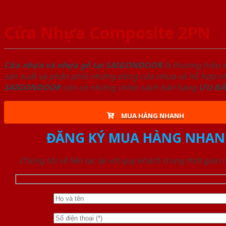
Cửa Nhựa Composite 2PN
Cửa nhựa và nhựa gỗ tại SAIGONDOOR
là thương hiệu 
sản xuất và phân phối những dòng cửa nhựa và hỗ hợp nhự
SAIGONDOOR
còn có những chính sách bán hàng
ƯU ĐÃ
MUA HÀNG NHANH
ĐĂNG KÝ MUA HÀNG NHAN
Chúng tôi sẽ liên lạc lại với quý khách trong thời gian