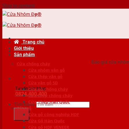
Skip to content
Trang chủ
Giới thiệu
HỆ
Sản phẩm
Báo giá cửa nhôm
Cửa chống cháy
Cửa nhôm vân gỗ
Cửa thép vân gỗ
Cửa vân gỗ 5D
Tư vấn bán hàng
Cửa gỗ chống cháy
0824.400.400
Cửa thép chống cháy
Cửa Thép Hàn Quốc
Tìm kiếm:
Cửa gỗ
Cửa gỗ công nghiệp HDF
Cửa Gỗ Hàn Quốc
Cửa gỗ HDF VENEER