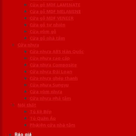
Cửa gỗ MDF LAMINATE
Cửa gỗ MDF MELAMINE
Cửa gỗ MDF VENEER
Cửa gỗ tự nhiên
Cửa vòm gỗ
Cửa gỗ nhà tắm
Cửa nhựa
Cửa nhựa ABS Hàn Quốc
Cửa nhựa cao cấp
Cửa nhựa Composite
Cửa nhựa Đài Loan
Cửa nhựa ghép thanh
Cửa nhựa Sungyu
Cửa vòm nhựa
Cửa nhựa nhà tắm
Nội thất
Tủ Kệ Bếp
Tủ Quần Áo
Phụ kiện cửa nhà tắm
Báo giá