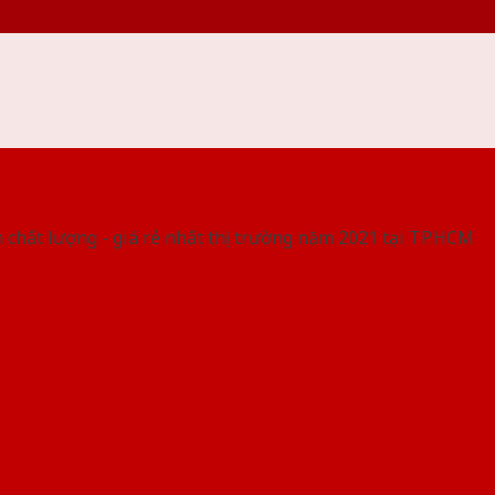
 THỐNG SHOWROOM SAIGONDOOR
 chất lượng - giá rẻ nhất thị trường năm 2021 tại TP.HCM