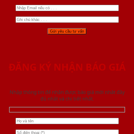
ĐĂNG KÝ NHẬN BÁO GIÁ
Nhập thông tin để nhận được báo giá mới nhât đầy
đủ nhất và chi tiết nhất.