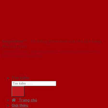
SaigonDoor™
- Hệ thống Showroom cửa nhà tắm hàng
đầu Việt Nam
Copyright ⓒ 2016 – 2026 SaigonDoor™ - www.baogiacuanhom.com |
Đơn vị chủ quản SaigonDoor
Tìm kiếm:
Trang chủ
Giới thiệu