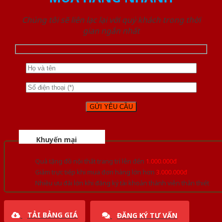
Chúng tôi sẽ liên lạc lại với quý khách trong thời
gian ngắn nhất
Khuyến mại
Quà tặng đồ nội thất trang trí lên đến
1.000.000đ
Giảm trực tiếp khi mua đơn hàng lớn hơn
3.000.000đ
Nhiều ưu đãi lớn khi đăng ký tài khoản thành viên thân thiết
TẢI BẢNG GIÁ
ĐĂNG KÝ TƯ VẤN