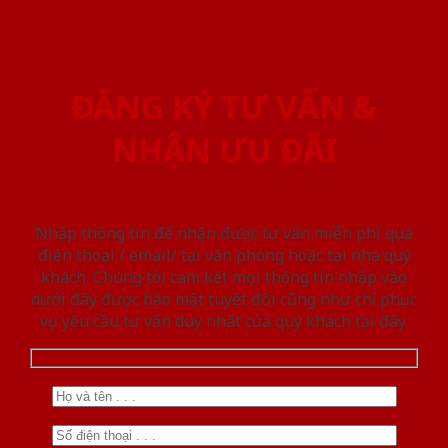
ĐĂNG KÝ TƯ VẤN &
NHẬN ƯU ĐÃI
Nhập thông tin để nhận được tư vấn miễn phí qua
điện thoại / email/ tại văn phòng hoặc tại nhà quý
khách. Chúng tôi cam kết mọi thông tin nhập vào
dưới đây được bảo mật tuyệt đối cũng như chỉ phục
vụ yêu cầu tư vấn duy nhất của quý khách tại đây.