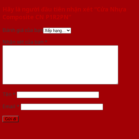
Hãy là người đầu tiên nhận xét “Cửa Nhựa
Composite CN P1R2PN”
Đánh giá của bạn
Nhận xét của bạn
*
Tên
*
Email
*