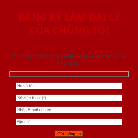
ĐĂNG KÝ LÀM ĐẠI LÝ
CỦA CHÚNG TÔI
Vui lòng nhập thông tin để đăng ký làm đại lý của
chúng tôi