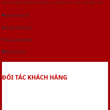
Với kinh nghiệm nhiêu năm nghiên cứu cửa theo tiêu chuẩn công nghệ Châu
Âu.Chúng tôi tự tin là nhà sản xuất & cung cấp hàng đầu tại Việt Nam!
Gửi yêu cầu tư vấn
Tải báo giá tổng hợp
Yêu cầu gọi lại (3 phút)
Dành cho đại lý
ĐỐI TÁC KHÁCH HÀNG