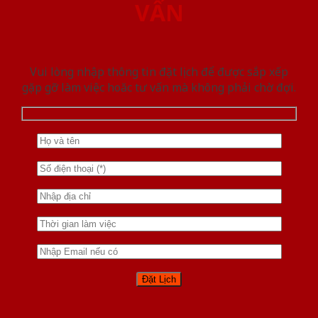
VẤN
Vui lòng nhập thông tin đặt lịch để được sắp xếp
gặp gỡ làm việc hoăc tư vấn mà không phải chờ đợi.