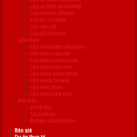
Cửa gỗ MDF MELAMINE
Cửa gỗ MDF VENEER
Cửa gỗ tự nhiên
Cửa vòm gỗ
Cửa gỗ nhà tắm
Cửa nhựa
Cửa nhựa ABS Hàn Quốc
Cửa nhựa cao cấp
Cửa nhựa Composite
Cửa nhựa Đài Loan
Cửa nhựa ghép thanh
Cửa nhựa Sungyu
Cửa vòm nhựa
Cửa nhựa nhà tắm
Nội thất
Tủ Kệ Bếp
Tủ Quần Áo
Phụ kiện cửa nhà tắm
Báo giá
Dự án thực tế