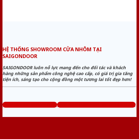
HỆ THỐNG SHOWROOM CỬA NHÔM TẠI
SAIGONDOOR
SAIGONDOOR luôn nỗ lực mang đến cho đối tác và khách
hàng những sản phẩm công nghệ cao cấp, có giá trị gia tăng
tiện ích, sáng tạo cho cộng đồng một tương lai tốt đẹp hơn!
www.baogiacuanhom.com
Tổng đài tư vấn miễn phí: 0824.400.400