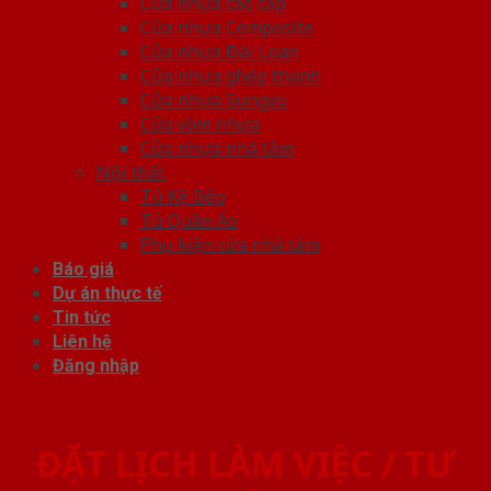
Cửa nhựa cao cấp
Cửa nhựa Composite
Cửa nhựa Đài Loan
Cửa nhựa ghép thanh
Cửa nhựa Sungyu
Cửa vòm nhựa
Cửa nhựa nhà tắm
Nội thất
Tủ Kệ Bếp
Tủ Quần Áo
Phụ kiện cửa nhà tắm
Báo giá
Dự án thực tế
Tin tức
Liên hệ
Đăng nhập
ĐẶT LỊCH LÀM VIỆC / TƯ