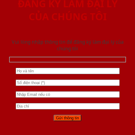
ĐĂNG KÝ LÀM ĐẠI LÝ
CỦA CHÚNG TÔI
Vui lòng nhập thông tin để đăng ký làm đại lý của
chúng tôi