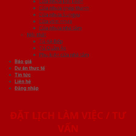
Cửa nhựa Đài Loan
Cửa nhựa ghép thanh
Cửa nhựa Sungyu
Cửa vòm nhựa
Cửa nhựa nhà tắm
Nội thất
Tủ Kệ Bếp
Tủ Quần Áo
Phụ kiện cửa nhà tắm
Báo giá
Dự án thực tế
Tin tức
Liên hệ
Đăng nhập
ĐẶT LỊCH LÀM VIỆC / TƯ
VẤN