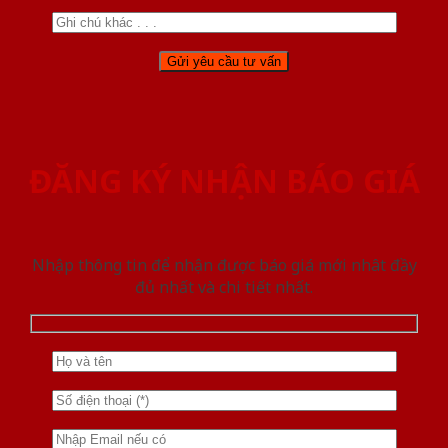
ĐĂNG KÝ NHẬN BÁO GIÁ
Nhập thông tin để nhận được báo giá mới nhât đầy
đủ nhất và chi tiết nhất.