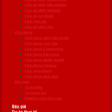
Cửa gỗ MDF MELAMINE
Cửa gỗ MDF VENEER
Cửa gỗ tự nhiên
Cửa vòm gỗ
Cửa gỗ nhà tắm
Cửa nhựa
Cửa nhựa ABS Hàn Quốc
Cửa nhựa cao cấp
Cửa nhựa Composite
Cửa nhựa Đài Loan
Cửa nhựa ghép thanh
Cửa nhựa Sungyu
Cửa vòm nhựa
Cửa nhựa nhà tắm
Nội thất
Tủ Kệ Bếp
Tủ Quần Áo
Phụ kiện cửa nhà tắm
Báo giá
Dự án thực tế