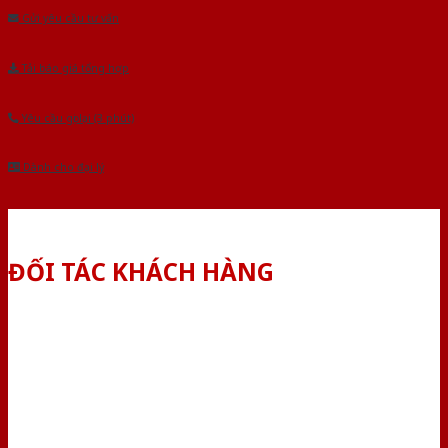
Gửi yêu cầu tư vấn
Tải báo giá tổng hợp
Yêu cầu gọi lại (3 phút)
Dành cho đại lý
ĐỐI TÁC KHÁCH HÀNG