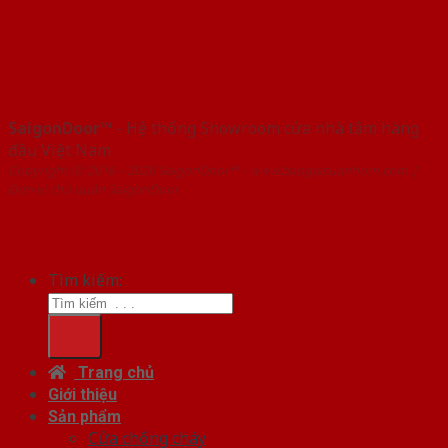
SaigonDoor™
- Hệ thống Showroom cửa nhà tắm hàng
đầu Việt Nam
Copyright ⓒ 2016 – 2026 SaigonDoor™ - www.baogiacuanhom.com |
Đơn vị chủ quản SaigonDoor
Tìm kiếm:
Trang chủ
Giới thiệu
Sản phẩm
Cửa chống cháy