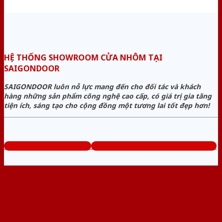
HỆ THỐNG SHOWROOM CỬA NHÔM TẠI
SAIGONDOOR
SAIGONDOOR luôn nỗ lực mang đến cho đối tác và khách
hàng những sản phẩm công nghệ cao cấp, có giá trị gia tăng
tiện ích, sáng tạo cho cộng đồng một tương lai tốt đẹp hơn!
www.baogiacuanhom.com
Tổng đài tư vấn miễn phí: 0824.400.400