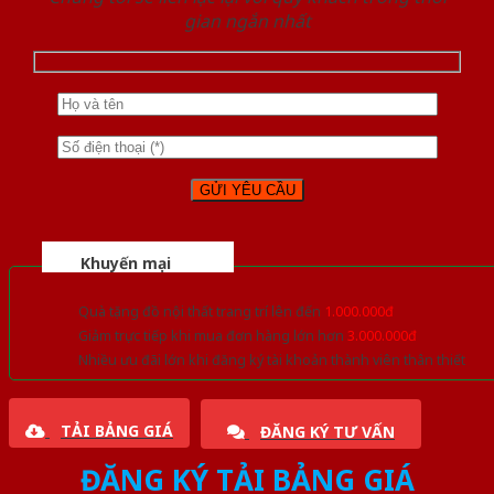
gian ngắn nhất
Khuyến mại
Quà tặng đồ nội thất trang trí lên đến
1.000.000đ
Giảm trực tiếp khi mua đơn hàng lớn hơn
3.000.000đ
Nhiều ưu đãi lớn khi đăng ký tài khoản thành viên thân thiết
TẢI BẢNG GIÁ
ĐĂNG KÝ TƯ VẤN
ĐĂNG KÝ TẢI BẢNG GIÁ