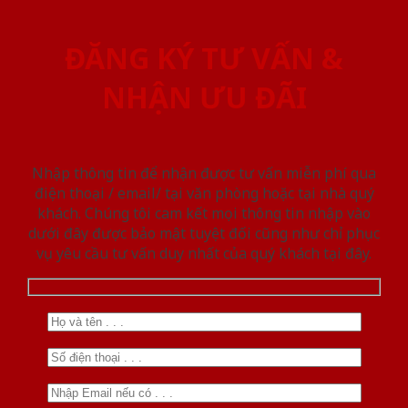
ĐĂNG KÝ TƯ VẤN &
NHẬN ƯU ĐÃI
Nhập thông tin để nhận được tư vấn miễn phí qua
điện thoại / email/ tại văn phòng hoặc tại nhà quý
khách. Chúng tôi cam kết mọi thông tin nhập vào
dưới đây được bảo mật tuyệt đối cũng như chỉ phục
vụ yêu cầu tư vấn duy nhất của quý khách tại đây.