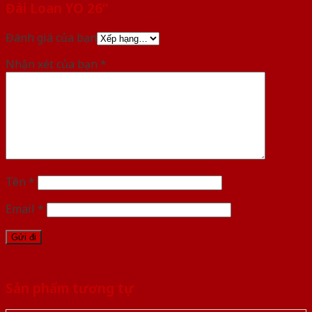
Đài Loan YO 26”
Đánh giá của bạn
Nhận xét của bạn
*
Tên
*
Email
*
Sản phẩm tương tự