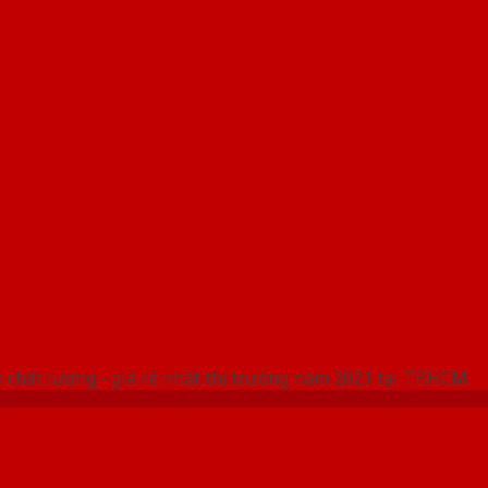
 THỐNG SHOWROOM SAIGONDOOR
 chất lượng - giá rẻ nhất thị trường năm 2021 tại TP.HCM