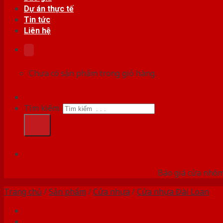
Dự án thực tế
Tin tức
Liên hệ
Chưa có sản phẩm trong giỏ hàng.
Tìm kiếm:
HỆ
Báo giá cửa nhôm
Trang chủ
/
Sản phẩm
/
Cửa nhựa
/
Cửa nhựa Đài Loan