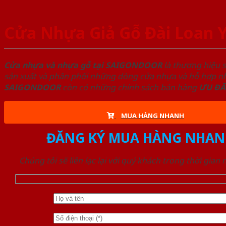
Cửa Nhựa Giả Gỗ Đài Loan 
Cửa nhựa và nhựa gỗ tại SAIGONDOOR
là thương hiệu 
sản xuất và phân phối những dòng cửa nhựa và hỗ hợp nhự
SAIGONDOOR
còn có những chính sách bán hàng
ƯU ĐÃ
MUA HÀNG NHANH
ĐĂNG KÝ MUA HÀNG NHAN
Chúng tôi sẽ liên lạc lại với quý khách trong thời gian