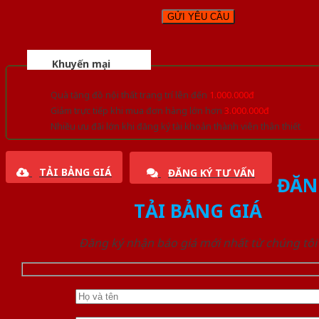
Khuyến mại
Quà tặng đồ nội thất trang trí lên đến
1.000.000đ
Giảm trực tiếp khi mua đơn hàng lớn hơn
3.000.000đ
Nhiều ưu đãi lớn khi đăng ký tài khoản thành viên thân thiết
TẢI BẢNG GIÁ
ĐĂNG KÝ TƯ VẤN
ĐĂN
TẢI BẢNG GIÁ
Đăng ký nhận báo giá mới nhất từ chúng tôi