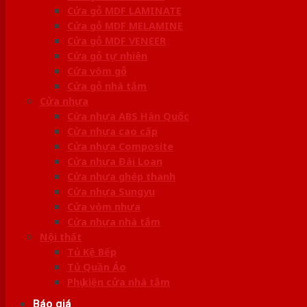
Cửa gỗ MDF LAMINATE
Cửa gỗ MDF MELAMINE
Cửa gỗ MDF VENEER
Cửa gỗ tự nhiên
Cửa vòm gỗ
Cửa gỗ nhà tắm
Cửa nhựa
Cửa nhựa ABS Hàn Quốc
Cửa nhựa cao cấp
Cửa nhựa Composite
Cửa nhựa Đài Loan
Cửa nhựa ghép thanh
Cửa nhựa Sungyu
Cửa vòm nhựa
Cửa nhựa nhà tắm
Nội thất
Tủ Kệ Bếp
Tủ Quần Áo
Phụ kiện cửa nhà tắm
Báo giá