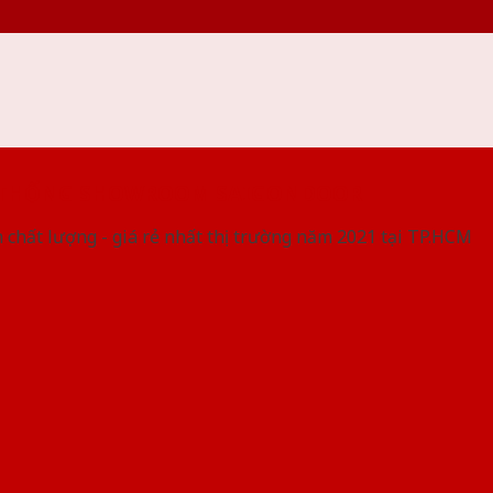
 THỐNG SHOWROOM SAIGONDOOR
 chất lượng - giá rẻ nhất thị trường năm 2021 tại TP.HCM