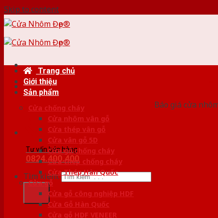
Skip to content
Trang chủ
Giới thiệu
HỆ
Sản phẩm
Báo giá cửa nhôm
Cửa chống cháy
Cửa nhôm vân gỗ
Cửa thép vân gỗ
Cửa vân gỗ 5D
Tư vấn bán hàng
Cửa gỗ chống cháy
0824.400.400
Cửa thép chống cháy
Cửa Thép Hàn Quốc
Tìm kiếm:
Cửa gỗ
Cửa gỗ công nghiệp HDF
Cửa Gỗ Hàn Quốc
Cửa gỗ HDF VENEER