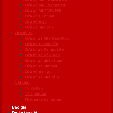
Cửa gỗ MDF MELAMINE
Cửa gỗ MDF VENEER
Cửa gỗ tự nhiên
Cửa vòm gỗ
Cửa gỗ nhà tắm
Cửa nhựa
Cửa nhựa ABS Hàn Quốc
Cửa nhựa cao cấp
Cửa nhựa Composite
Cửa nhựa Đài Loan
Cửa nhựa ghép thanh
Cửa nhựa Sungyu
Cửa vòm nhựa
Cửa nhựa nhà tắm
Nội thất
Tủ Kệ Bếp
Tủ Quần Áo
Phụ kiện cửa nhà tắm
Báo giá
Dự án thực tế