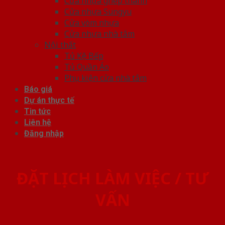
Cửa nhựa ghép thanh
Cửa nhựa Sungyu
Cửa vòm nhựa
Cửa nhựa nhà tắm
Nội thất
Tủ Kệ Bếp
Tủ Quần Áo
Phụ kiện cửa nhà tắm
Báo giá
Dự án thực tế
Tin tức
Liên hệ
Đăng nhập
ĐẶT LỊCH LÀM VIỆC / TƯ
VẤN