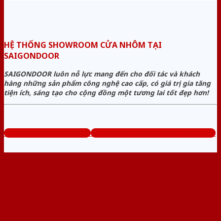
HỆ THỐNG SHOWROOM CỬA NHÔM TẠI
SAIGONDOOR
SAIGONDOOR luôn nỗ lực mang đến cho đối tác và khách
hàng những sản phẩm công nghệ cao cấp, có giá trị gia tăng
tiện ích, sáng tạo cho cộng đồng một tương lai tốt đẹp hơn!
www.baogiacuanhom.com
Tổng đài tư vấn miễn phí: 0824.400.400