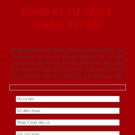
ĐĂNG KÝ TƯ VẤN &
NHẬN ƯU ĐÃI
Nhập thông tin để nhận được tư vấn miễn phí qua
điện thoại / email/ tại văn phòng hoặc tại nhà quý
khách. Chúng tôi cam kết mọi thông tin nhập vào
dưới đây được bảo mật tuyệt đối cũng như chỉ phục
vụ yêu cầu tư vấn duy nhất của quý khách tại đây.