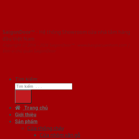
SaigonDoor™
- Hệ thống Showroom cửa nhà tắm hàng
đầu Việt Nam
Copyright ⓒ 2016 – 2026 SaigonDoor™ - www.baogiacuanhom.com |
Đơn vị chủ quản SaigonDoor
Tìm kiếm:
Trang chủ
Giới thiệu
Sản phẩm
Cửa chống cháy
Cửa nhôm vân gỗ