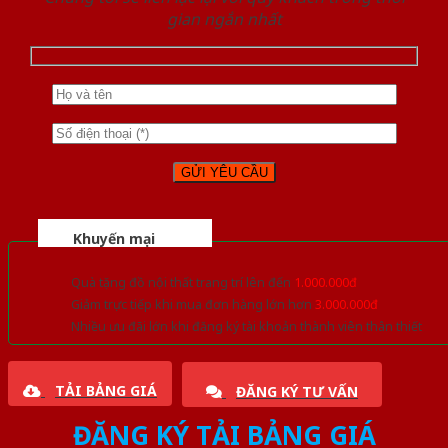
gian ngắn nhất
Khuyến mại
Quà tặng đồ nội thất trang trí lên đến
1.000.000đ
Giảm trực tiếp khi mua đơn hàng lớn hơn
3.000.000đ
Nhiều ưu đãi lớn khi đăng ký tài khoản thành viên thân thiết
TẢI BẢNG GIÁ
ĐĂNG KÝ TƯ VẤN
ĐĂNG KÝ TẢI BẢNG GIÁ