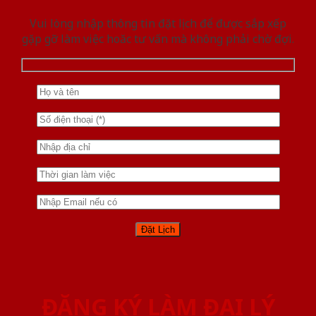
Vui lòng nhập thông tin đặt lịch để được sắp xếp
gặp gỡ làm việc hoăc tư vấn mà không phải chờ đợi.
ĐĂNG KÝ LÀM ĐẠI LÝ