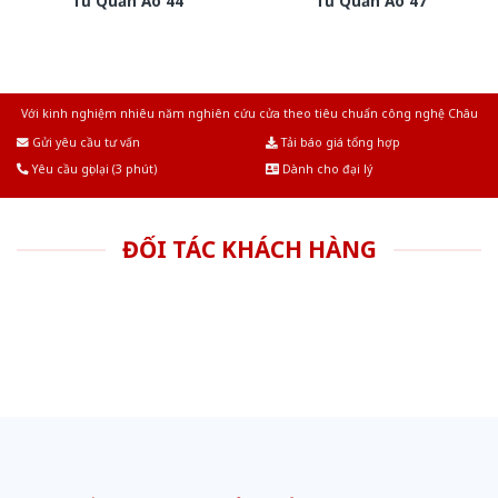
Tủ Quần Áo 44
Tủ Quần Áo 47
Với kinh nghiệm nhiêu năm nghiên cứu cửa theo tiêu chuẩn công nghệ Châu
Âu.Chúng tôi tự tin là nhà sản xuất & cung cấp hàng đầu tại Việt Nam!
Gửi yêu cầu tư vấn
Tải báo giá tổng hợp
Yêu cầu gọi lại (3 phút)
Dành cho đại lý
ĐỐI TÁC KHÁCH HÀNG