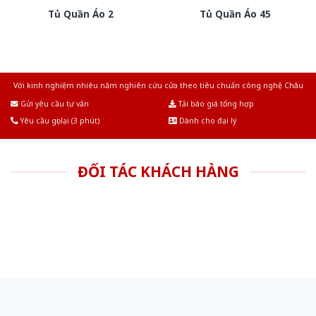
Tủ Quần Áo 2
Tủ Quần Áo 45
Với kinh nghiệm nhiêu năm nghiên cứu cửa theo tiêu chuẩn công nghệ Châu
Âu.Chúng tôi tự tin là nhà sản xuất & cung cấp hàng đầu tại Việt Nam!
Gửi yêu cầu tư vấn
Tải báo giá tổng hợp
Yêu cầu gọi lại (3 phút)
Dành cho đại lý
ĐỐI TÁC KHÁCH HÀNG