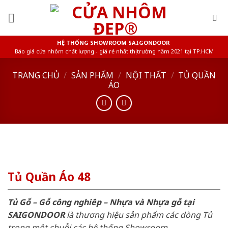
Skip
to
content
HỆ THỐNG SHOWROOM SAIGONDOOR
Báo giá cửa nhôm chất lượng - giá rẻ nhất thị trường năm 2021 tại TP.HCM
TRANG CHỦ
/
SẢN PHẨM
/
NỘI THẤT
/
TỦ QUẦN
ÁO
Tủ Quần Áo 48
Tủ Gỗ – Gỗ công nghiêp – Nhựa và Nhựa gỗ tại
SAIGONDOOR
là thương hiệu sản phẩm các dòng Tủ
trong một chuỗi các hệ thống Showroom