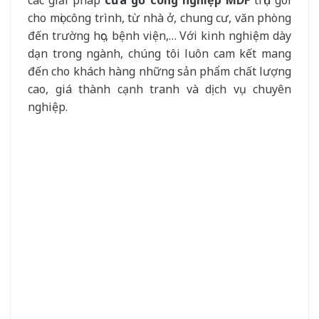
nghiệp MDF được sản xuất từ nguyên vật liệu
nhập khẩu cao cấp, đảm bảo độ bền, khả năng
chống cong vênh, mối mọt và chịu nước tốt. Bề
mặt cửa được phủ lớp Melamine, Laminate
hoặc Veneer cao cấp, mang đến sự sang trọng,
thẩm mỹ và dễ dàng vệ sinh. Hệ thống phụ
kiện kim khí đồng bộ, chắc chắn, đảm bảo độ
bền và an toàn cho người sử dụng.
Giá thành cạnh tranh:
Chúng tôi trực tiếp
sản xuất
cửa gỗ công nghiệp MDF
tại xưởng,
không qua trung gian nên giá thành luôn ở
mức tốt nhất trên thị trường. Ngoài ra, cửa
hàng còn cung cấp nhiều chương trình ưu đãi,
khuyến mãi cho khách hàng.
Dịch vụ chuyên nghiệp:
Đội ngũ nhân viên tư
vấn nhiệt tình, giàu kinh nghiệm, sẵn sàng
giải đáp mọi thắc mắc của khách hàng. Chế độ