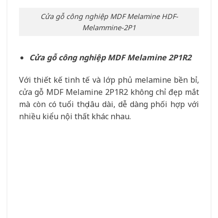
Cửa gỗ công nghiệp MDF Melamine HDF-
Melammine-2P1R2
3. HuyPhatDoor sản xuất thi công lắp
đặt cửa gỗ công nghiệp MDF uy tín,
chất lượng
Huy Phát Door tự hào là đơn vị chuyên cung cấp
các giải pháp
cửa gỗ
công nghiệp MDF
trọn gói
cho mọi công trình, từ nhà ở, chung cư, văn phòng
đến trường học, bệnh viện,… Với kinh nghiệm dày
dạn trong ngành, chúng tôi luôn cam kết mang
đến cho khách hàng những sản phẩm chất lượng
cao, giá thành cạnh tranh và dịch vụ chuyên
nghiệp.