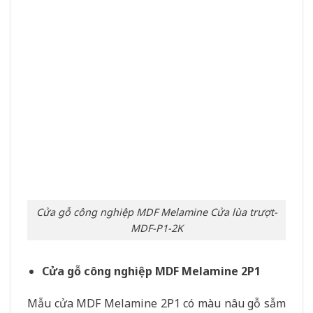
MDF-P1-2K
Cửa gỗ công nghiệp MDF Melamine 2P1
Mẫu cửa MDF Melamine 2P1 có màu nâu gỗ sẫm
rất sang trọng và cao cấp. Sản phẩm thường được
sử dụng cho cửa ra vào tại các khu chung cư, tích
hợp với khóa điện hiện đại.
Cửa gỗ công nghiệp MDF Melamine HDF-
Melammine-2P1
Cửa gỗ công nghiệp MDF Melamine 2P1R2
Với thiết kế tinh tế và lớp phủ melamine bền bỉ,
cửa gỗ MDF Melamine 2P1R2 không chỉ đẹp mắt