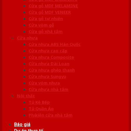
Cửa gỗ MDF MELAMINE
Cửa gỗ MDF VENEER
Cửa gỗ tự nhiên
Cửa vòm gỗ
Cửa gỗ nhà tắm
Cửa nhựa
Cửa nhựa ABS Hàn Quốc
Cửa nhựa cao cấp
Cửa nhựa Composite
Cửa nhựa Đài Loan
Cửa nhựa ghép thanh
Cửa nhựa Sungyu
Cửa vòm nhựa
Cửa nhựa nhà tắm
Nội thất
Tủ Kệ Bếp
Tủ Quần Áo
Phụ kiện cửa nhà tắm
Báo giá
Dự án thực tế