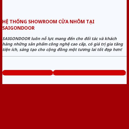
HỆ THỐNG SHOWROOM CỬA NHÔM TẠI
SAIGONDOOR
SAIGONDOOR luôn nỗ lực mang đến cho đối tác và khách
hàng những sản phẩm công nghệ cao cấp, có giá trị gia tăng
tiện ích, sáng tạo cho cộng đồng một tương lai tốt đẹp hơn!
www.baogiacuanhom.com
Tổng đài tư vấn miễn phí: 0824.400.400