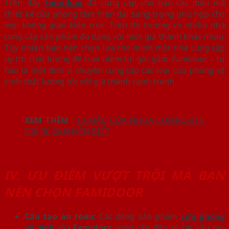
Trên đây
Famidoor
đã cung cấp cho bạn các mẫu mã
thiết kế cửa phòng tắm hiện đại sang trọng phù hợp cho
mọi không gian kiến trúc. Trên thị trường có nhiều nhà
cung cấp sản phẩm đa dạng với mức giá thành khác nhau.
Tuy nhiên bạn nên chọn lựa cho mình một nhà cung cấp
uy tín chất lượng để trao niềm tin gửi gắm. Famidoor – tự
hào là một đơn vị chuyên cung cấp các loại cửa phòng vệ
sinh chất lượng tốt với giá thành cạnh tranh.
XEM THÊM
:
10 MẪU CỬA NHỰA COMPOSITE
GIÁ RẺ BẠN NÊN BIẾT
IV. ƯU ĐIỂM VƯỢT TRỘI MÀ BẠN
NÊN CHỌN FAMIDOOR
Cấu tạo an toàn:
Các dòng sản phẩm
cửa phòng
vệ sinh
của
Famidoor
cung cấp đều có các cấu tạo