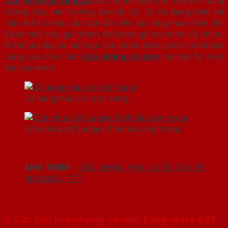
Cửa nhựa gỗ Sungyu
có ưu điểm vượt trội như khả năng
chống chịu môi trường ẩm rất tốt. Có đa dạng thiết kế
mẫu mã từ màu sắc tươi tắn đến các tông màu trầm ấm.
Và có một mức giá thành thấp hơn gỗ tự nhiên rất nhiều.
Vì thế mà đây là một loại sản phẩm được phần lớn khách
hàng lựa chọn làm
cửa phòng vệ sinh
cho căn hộ hiện
đại của mình.
Có bảng màu sắc tươi sáng
Cửa nhựa gỗ Sungyu thiết kế sang trọng
XEM THÊM
:
CỬA NHỰA HÀN QUỐC GIÁ RẺ
MUA ĐÂU TỐT
2. Các loại cửa phòng
vệ
sinh bằng nhựa ABS