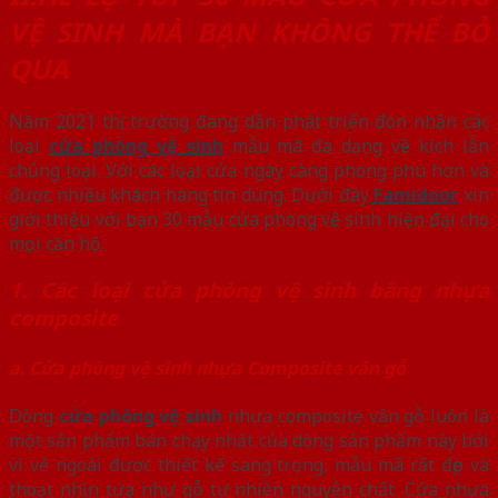
VỆ SINH MÀ BẠN KHÔNG THỂ BỎ
QUA
Năm 2021 thị trường đang dần phát triển đón nhận các
loại
cửa phòng vệ sinh
mẫu mã đa dạng về kích lẫn
chủng loại. Với các loại cửa ngày càng phong phú hơn và
được nhiều khách hàng tin dùng. Dưới đây
Famidoor
xin
giới thiệu với bạn 30 mẫu cửa phòng vệ sinh hiện đại cho
mọi căn hộ.
1. Các loại cửa phòng vệ sinh bằng nhựa
composite
a. Cửa phòng vệ sinh
nhựa
Composite vân gỗ
Dòng
cửa phòng vệ sinh
nhựa composite vân gỗ luôn là
một sản phẩm bán chạy nhất của dòng sản phẩm này bởi
vì vẻ ngoài được thiết kế sang trọng, mẫu mã rất đẹp và
thoạt nhìn tựa như gỗ tự nhiên nguyên chất. Cửa nhựa