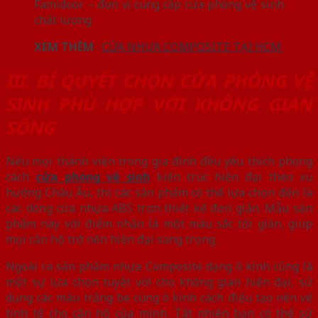
Famidoor – đơn vị cung cấp cửa phòng vệ sinh
chất lượng
XEM THÊM
:
CỬA NHỰA COMPOSITE TẠI HCM
III. BÍ QUYẾT CHỌN CỬA PHÒNG VỆ
SINH PHÙ HỢP VỚI KHÔNG GIAN
SỐNG
Nếu mọi thành viên trong gia đình đều yêu thích phong
cách
cửa phòng vệ sinh
kiến trúc hiện đại theo xu
hướng Châu Âu, thì các sản phẩm có thể lựa chọn đến là
các dòng cửa nhựa ABS trơn thiết kế đơn giản. Mẫu sản
phẩm này với điểm nhấn là một màu sắc tối giản, giúp
mọi căn hộ trở nên hiện đại sang trọng.
Ngoài ra sản phẩm nhựa Composite dạng ô kính cũng là
một sự lựa chọn tuyệt vời cho không gian hiện đại, sử
dụng các màu trắng be cùng ô kính cách điệu tạo nên vẻ
tính tế cho căn hộ của mình. Tất nhiên bạn có thể sử