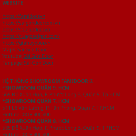
WEBSITE
https://famidoor.vn
https://saigondoor.com.vn
https://saigondoor.vn
https://cuagosaigon.com/
https://giahuydoor.vn
Maps:
Sài Gòn Door
Youtube:
Sài Gòn Door
Fanpage:
Sài Gòn Door
————————————————————
HỆ THỐNG SHOWROOM FAMIDOOR ®
*
SHOWROOM QUẬN 9, HCM
669 Đỗ Xuân Hợp, P. Phước Long B, Quận 9, Tp HCM
*SHOWROOM QUẬN 7, HCM
511 Lê Văn Lương, P. Tân Phong, Quận 7, TP.HCM
Hotline: 0818.400.400
*SHOWROOM QUẬN 9, HCM
535 Đỗ Xuân Hợp, P. Phước Long B, Quận 9, TP.HCM
Hotline: 0828.400.400