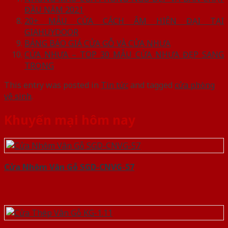
ĐẦU NĂM 2021
20+ MẪU CỬA CÁCH ÂM HIỆN ĐẠI TẠI
GIAHUYDOOR
BẢNG BÁO GIÁ CỬA GỖ VÀ CỬA NHỰA
CỬA NHỰA – TOP 30 MẪU CỬA NHỰA ĐẸP SANG
TRỌNG
This entry was posted in
Tin tức
and tagged
cửa phòng
vệ sinh
.
Khuyến mại hôm nay
Cửa Nhôm Vân Gỗ SGD-CNVG-57