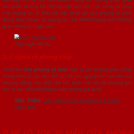
thư giãn, buông bỏ những mệt mỏi mà cuộc sống và công
việc mang lại. Vì thế mà việc thiết kế cửa phòng vệ sinh
đúng tiêu chuẩn sẽ mang lại cho khách hàng một không
gian riêng tư tuyệt vời.
Tiện nghi tối đa
3. Ý nghĩa về phong thủy
Thiết kế
cửa phòng vệ sinh
hợp lý với không gian sống
trong nhà sẽ tạo nên bố cục tối ưu, góp phần tạo nên sự
thoáng đãng cho mỗi căn hộ. Hạn chế tối đa những âm
khí có hại cho mỗi thành viên trong gia đình.
XEM THÊM
:
20+ MẪU CỬA PHÒNG VỆ SINH
HIỆN ĐẠI
II.HÉ LỘ TOP 30 MẪU CỬA PHÒNG