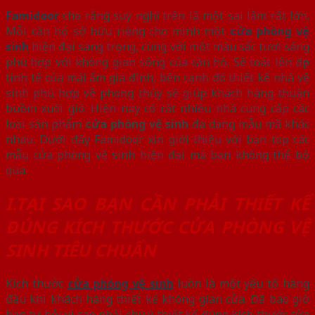
Famidoor
cho rằng suy nghĩ trên là một sai lầm rất lớn.
Mỗi căn hộ sở hữu riêng cho mình một
cửa phòng vệ
sinh
hiện đại sang trọng, cùng với một màu sắc tươi sáng
phù hợp với không gian sống của căn hộ. Sẽ toát lên đẹp
tinh tế của mái ấm gia đình, bên cạnh đó thiết kế nhà vệ
sinh phù hợp về phong thủy sẽ giúp khách hàng thuận
buồm xuôi gió. Hiện nay có rất nhiều nhà cung cấp các
loại sản phẩm
cửa phòng vệ sinh
đa dạng mẫu mã khác
nhau. Dưới đây Famidoor xin giới thiệu với bạn top các
mẫu cửa phòng vệ sinh hiện đại mà bạn không thể bỏ
qua.
I.TẠI SAO BẠN CẦN PHẢI THIẾT KẾ
ĐÚNG KÍCH THƯỚC CỬA PHÒNG VỆ
SINH TIÊU CHUẨN
Kích thước
cửa phòng vệ sinh
luôn là một yếu tố hàng
đầu khi khách hàng thiết kế không gian cửa. Đã bao giờ
bạn tự hỏi vì sao phải chú ý thiết kế đúng kích thước cửa