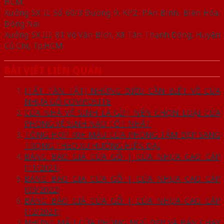
HCM.
Xưởng SX II: Số 60/3 Đường 9, KP2, P.An Bình, Biên Hòa,
Đồng Nai
Xưởng SX III: 81 Võ Văn Bích, Xã Tân Thạnh Đông, Huyện
Củ Chi, Tp.HCM
BÀI VIẾT LIÊN QUAN
[TẤT TẦN TẬT] NHỮNG ĐIỀU CẦN BIẾT VỀ CỬA
NHỰA GỖ COMPOSITE
CỬA NHÀ VỆ SINH LÀ GÌ?| NÊN CHỌN LOẠI CỬA
PHÒNG VỆ SINH NÀO TỐT NHẤT
TỔNG HỢP 40+ MẪU CỬA PHÒNG TẮM ĐẸP SANG
TRỌNG THEO XU HƯỚNG HIỆN ĐẠI
BẢNG BÁO GIÁ CỬA GỖ | CỬA NHỰA CAO CẤP
[11/2021]
BẢNG BÁO GIÁ CỬA GỖ | CỬA NHỰA CAO CẤP
[03/2022]
BẢNG BÁO GIÁ CỬA GỖ | CỬA NHỰA CAO CẤP
[12/2021]
NHỮNG MẪU CỬA PHÒNG NGỦ ĐẸP VÀ BÁN CHẠY