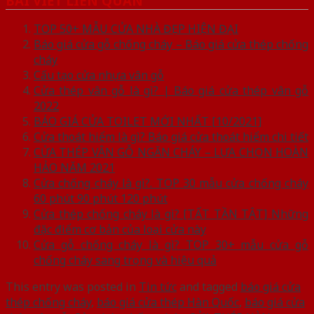
BÀI VIẾT LIÊN QUAN
TOP 50+ MẪU CỬA NHÀ ĐẸP HIỆN ĐẠI
Báo giá cửa gỗ chống cháy – Báo giá cửa thép chống
cháy
Cấu tạo cửa nhựa vân gỗ
Cửa thép vân gỗ là gì? | Báo giá cửa thép vân gỗ
2022
BÁO GIÁ CỬA TOILET MỚI NHẤT [10/2021]
Cửa thoát hiểm là gì? Báo giá cửa thoát hiểm chi tiết
CỬA THÉP VÂN GỖ NGĂN CHÁY – LỰA CHỌN HOÀN
HẢO NĂM 2021
Cửa chống cháy là gì?. TOP 30 mẫu cửa chống cháy
60 phút 90 phút 120 phút
Cửa thép chống cháy là gì? [TẤT TẦN TẬT] Những
đặc điểm cơ bản của loại cửa này
Cửa gỗ chống cháy là gì? TOP 30+ mẫu cửa gỗ
chống cháy sang trọng và hiệu quả
This entry was posted in
Tin tức
and tagged
báo giá cửa
thép chống cháy
,
báo giá cửa thép Hàn Quốc
,
báo giá cửa