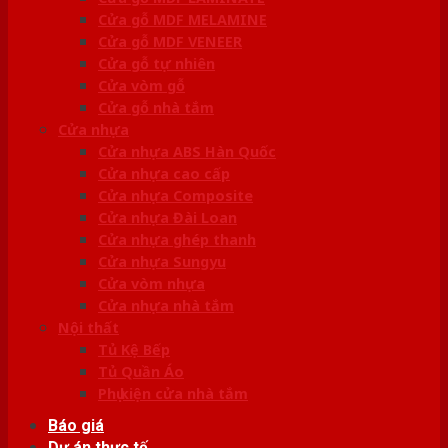
Cửa gỗ MDF MELAMINE
Cửa gỗ MDF VENEER
Cửa gỗ tự nhiên
Cửa vòm gỗ
Cửa gỗ nhà tắm
Cửa nhựa
Cửa nhựa ABS Hàn Quốc
Cửa nhựa cao cấp
Cửa nhựa Composite
Cửa nhựa Đài Loan
Cửa nhựa ghép thanh
Cửa nhựa Sungyu
Cửa vòm nhựa
Cửa nhựa nhà tắm
Nội thất
Tủ Kệ Bếp
Tủ Quần Áo
Phụ kiện cửa nhà tắm
Báo giá
Dự án thực tế