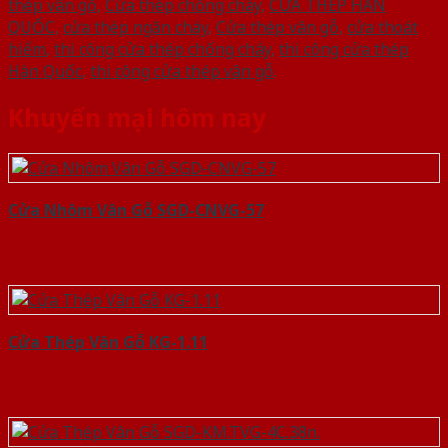
thép vân gỗ
,
Cửa thép chống cháy
,
CỬA THÉP HÀN
QUỐC
,
cửa thép ngăn cháy
,
Cửa thép vân gỗ
,
cửa thoát
hiểm
,
thi công cửa thép chống cháy
,
thi công cửa thép
Hàn Quốc
,
thi công cửa thép vân gỗ
.
Khuyến mại hôm nay
Cửa Nhôm Vân Gỗ SGD-CNVG-57
Cửa Thép Vân Gỗ KG-1.11