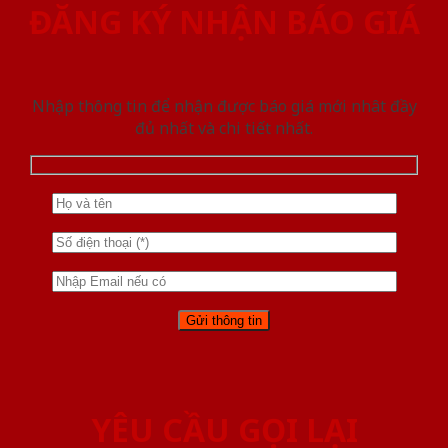
ĐĂNG KÝ NHẬN BÁO GIÁ
Nhập thông tin để nhận được báo giá mới nhât đầy
đủ nhất và chi tiết nhất.
YÊU CẦU GỌI LẠI