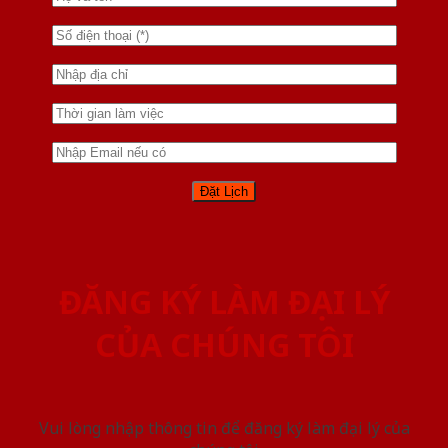
ĐĂNG KÝ LÀM ĐẠI LÝ
CỦA CHÚNG TÔI
Vui lòng nhập thông tin để đăng ký làm đại lý của