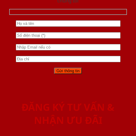
chúng tôi
ĐĂNG KÝ TƯ VẤN &
NHẬN ƯU ĐÃI