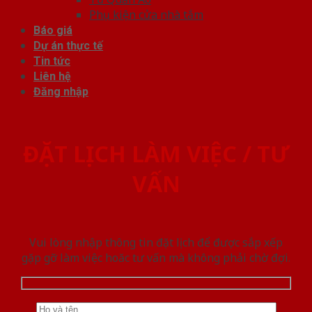
Phụ kiện cửa nhà tắm
Báo giá
Dự án thực tế
Tin tức
Liên hệ
Đăng nhập
ĐẶT LỊCH LÀM VIỆC / TƯ
VẤN
Vui lòng nhập thông tin đặt lịch để được sắp xếp
gặp gỡ làm việc hoăc tư vấn mà không phải chờ đợi.