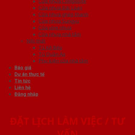
Cửa nhựa Composite
Cửa nhựa Đài Loan
Cửa nhựa ghép thanh
Cửa nhựa Sungyu
Cửa vòm nhựa
Cửa nhựa nhà tắm
Nội thất
Tủ Kệ Bếp
Tủ Quần Áo
Phụ kiện cửa nhà tắm
Báo giá
Dự án thực tế
Tin tức
Liên hệ
Đăng nhập
ĐẶT LỊCH LÀM VIỆC / TƯ
VẤN