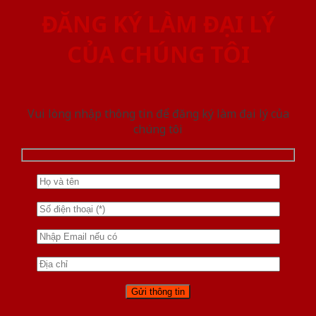
ĐĂNG KÝ LÀM ĐẠI LÝ
CỦA CHÚNG TÔI
Vui lòng nhập thông tin để đăng ký làm đại lý của
chúng tôi