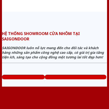
HỆ THỐNG SHOWROOM CỬA NHÔM TẠI
SAIGONDOOR
SAIGONDOOR luôn nỗ lực mang đến cho đối tác và khách
hàng những sản phẩm công nghệ cao cấp, có giá trị gia tăng
tiện ích, sáng tạo cho cộng đồng một tương lai tốt đẹp hơn!
www.baogiacuanhom.com
Tổng đài tư vấn miễn phí: 0824.400.400