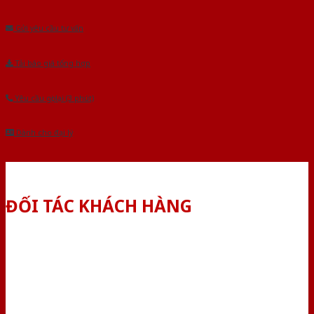
Âu.Chúng tôi tự tin là nhà sản xuất & cung cấp hàng đầu tại Việt Nam!
Gửi yêu cầu tư vấn
Tải báo giá tổng hợp
Yêu cầu gọi lại (3 phút)
Dành cho đại lý
ĐỐI TÁC KHÁCH HÀNG