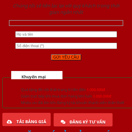
Chúng tôi sẽ liên lạc lại với quý khách trong thời
gian ngắn nhất
Khuyến mại
Quà tặng đồ nội thất trang trí lên đến
1.000.000đ
Giảm trực tiếp khi mua đơn hàng lớn hơn
3.000.000đ
Nhiều ưu đãi lớn khi đăng ký tài khoản thành viên thân thiết
TẢI BẢNG GIÁ
ĐĂNG KÝ TƯ VẤN