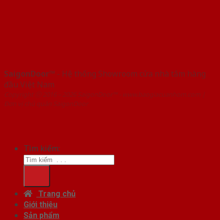
SaigonDoor™
- Hệ thống Showroom cửa nhà tắm hàng
đầu Việt Nam
Copyright ⓒ 2016 – 2026 SaigonDoor™ - www.baogiacuanhom.com |
Đơn vị chủ quản SaigonDoor
Tìm kiếm:
Trang chủ
Giới thiệu
Sản phẩm