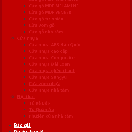
Cửa gỗ MDF MELAMINE
Cửa gỗ MDF VENEER
Cửa gỗ tự nhiên
Cửa vòm gỗ
Cửa gỗ nhà tắm
Cửa nhựa
Cửa nhựa ABS Hàn Quốc
Cửa nhựa cao cấp
Cửa nhựa Composite
Cửa nhựa Đài Loan
Cửa nhựa ghép thanh
Cửa nhựa Sungyu
Cửa vòm nhựa
Cửa nhựa nhà tắm
Nội thất
Tủ Kệ Bếp
Tủ Quần Áo
Phụ kiện cửa nhà tắm
Báo giá
Dự án thực tế