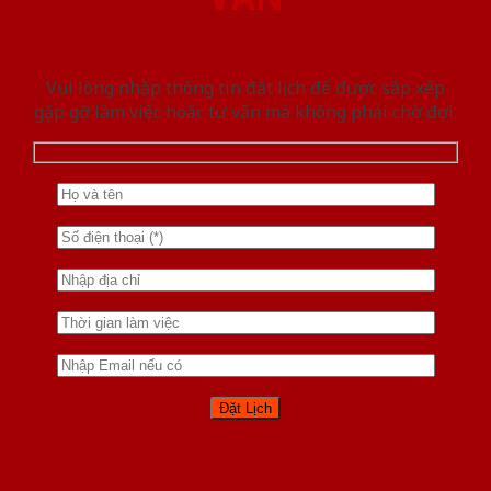
Vui lòng nhập thông tin đặt lịch để được sắp xếp
gặp gỡ làm việc hoăc tư vấn mà không phải chờ đợi.