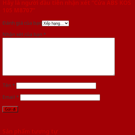
Hãy là người đầu tiên nhận xét “Cửa ABS KOS
105 M8707”
Đánh giá của bạn
Nhận xét của bạn
*
Tên
*
Email
*
Sản phẩm tương tự