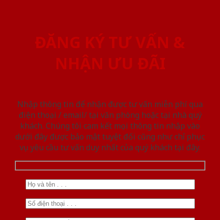
ĐĂNG KÝ TƯ VẤN &
NHẬN ƯU ĐÃI
Nhập thông tin để nhận được tư vấn miễn phí qua
điện thoại / email/ tại văn phòng hoặc tại nhà quý
khách. Chúng tôi cam kết mọi thông tin nhập vào
dưới đây được bảo mật tuyệt đối cũng như chỉ phục
vụ yêu cầu tư vấn duy nhất của quý khách tại đây.