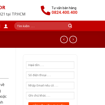
OR
Tư vấn bán hàng
0824.400.400
2021 tại TP.HCM
Tìm
kiếm:
 về
g
hoặc
nh