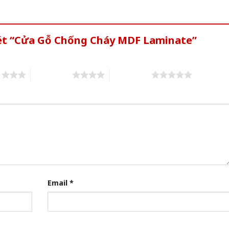
xét “Cửa Gỗ Chống Cháy MDF Laminate”
s
4 of 5 stars
5 of 5 stars
Email
*