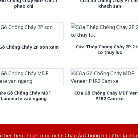
 Gỗ Chống Cháy MDF O4 C1
Cửa Gỗ Chống Cháy P1 ch
phao chi
khach san
Cửa Thép Chống Cháy 2P 2 
Gỗ Chống Cháy 2P son xam
co thuy luc
ửa Gỗ Chống Cháy MDF
Cửa Gỗ Chống Cháy MDF Ven
Laminate van ngang
P1R2 Cam xe
theo tiêu chuẩn công nghệ Châu Âu.Chúng tôi tự tin là nhà 