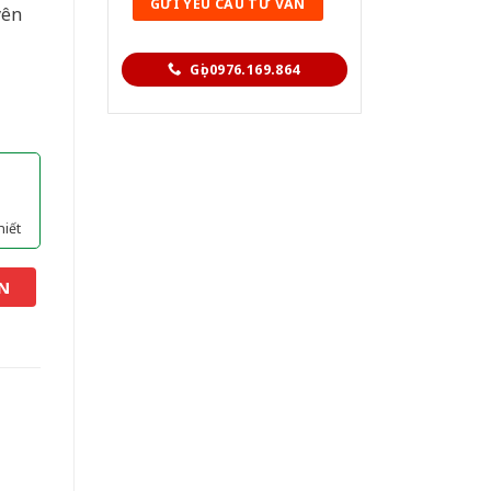
yên
Gọi 0976.169.864
hiết
N