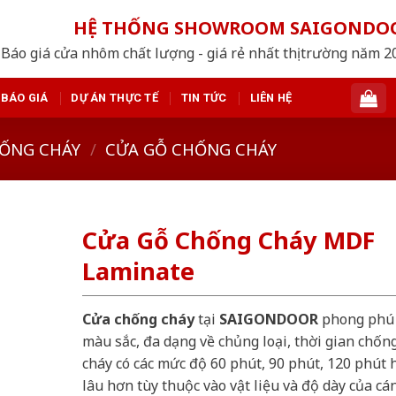
HỆ THỐNG SHOWROOM SAIGONDO
Báo giá cửa nhôm chất lượng - giá rẻ nhất thị trường năm 
BÁO GIÁ
DỰ ÁN THỰC TẾ
TIN TỨC
LIÊN HỆ
ỐNG CHÁY
/
CỬA GỖ CHỐNG CHÁY
Cửa Gỗ Chống Cháy MDF
Laminate
Cửa chống cháy
tại
SAIGONDOOR
phong phú
màu sắc, đa dạng về chủng loại, thời gian chốn
cháy có các mức độ 60 phút, 90 phút, 120 phút 
lâu hơn tùy thuộc vào vật liệu và độ dày của cá