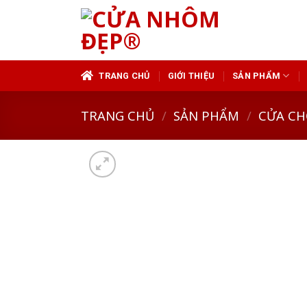
Skip
to
content
TRANG CHỦ
GIỚI THIỆU
SẢN PHẨM
TRANG CHỦ
/
SẢN PHẨM
/
CỬA CH