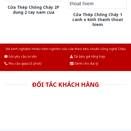
Cửa Thép Chống Cháy 2P
dung 2 tay nam cua
Cửa Thép Chống Cháy 1
canh o kinh thanh thoat
hiem
Với kinh nghiệm nhiêu năm nghiên cứu cửa theo tiêu chuẩn công nghệ Châu
Âu.Chúng tôi tự tin là nhà sản xuất & cung cấp hàng đầu tại Việt Nam!
Gửi yêu cầu tư vấn
Tải báo giá tổng hợp
Yêu cầu gọi lại (3 phút)
Dành cho đại lý
ĐỐI TÁC KHÁCH HÀNG