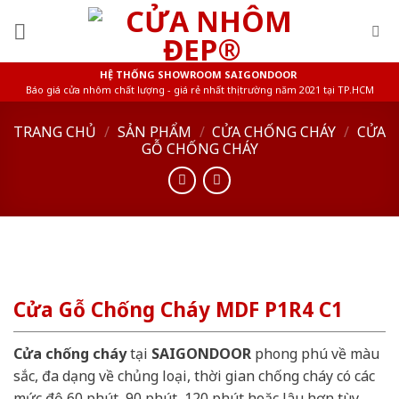
Skip
to
content
HỆ THỐNG SHOWROOM SAIGONDOOR
Báo giá cửa nhôm chất lượng - giá rẻ nhất thị trường năm 2021 tại TP.HCM
TRANG CHỦ
/
SẢN PHẨM
/
CỬA CHỐNG CHÁY
/
CỬA
GỖ CHỐNG CHÁY
Cửa Gỗ Chống Cháy MDF P1R4 C1
Cửa chống cháy
tại
SAIGONDOOR
phong phú về màu
sắc, đa dạng về chủng loại, thời gian chống cháy có các
mức độ 60 phút, 90 phút, 120 phút hoặc lâu hơn tùy