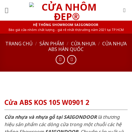
Skip
to
content
HỆ THỐNG SHOWROOM SAIGONDOOR
Báo giá cửa nhôm chất lượng - giá rẻ nhất thị trường năm 2021 tại TP.HCM
TRANG CHỦ
/
SẢN PHẨM
/
CỬA NHỰA
/
CỬA NHỰA
ABS HÀN QUỐC
Cửa ABS KOS 105 W0901 2
Cửa nhựa và nhựa gỗ tại SAIGONDOOR
là thương
hiệu sản phẩm các dòng cửa trong một chuỗi các hệ
thống Showroom
SAIGONDOOR
. Chuyên sản xuất và