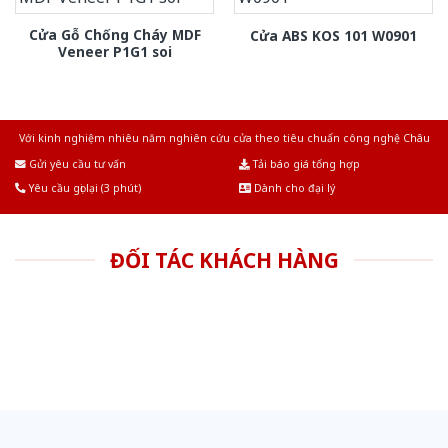
Cửa Gỗ Chống Cháy MDF
Cửa ABS KOS 101 W0901
Veneer P1G1 soi
Với kinh nghiệm nhiêu năm nghiên cứu cửa theo tiêu chuẩn công nghệ Châu
Âu.Chúng tôi tự tin là nhà sản xuất & cung cấp hàng đầu tại Việt Nam!
Gửi yêu cầu tư vấn
Tải báo giá tổng hợp
Yêu cầu gọi lại (3 phút)
Dành cho đại lý
ĐỐI TÁC KHÁCH HÀNG