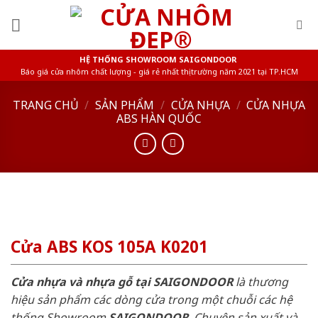
Skip
to
content
HỆ THỐNG SHOWROOM SAIGONDOOR
Báo giá cửa nhôm chất lượng - giá rẻ nhất thị trường năm 2021 tại TP.HCM
TRANG CHỦ
/
SẢN PHẨM
/
CỬA NHỰA
/
CỬA NHỰA
ABS HÀN QUỐC
Cửa ABS KOS 105A K0201
Cửa nhựa và nhựa gỗ tại SAIGONDOOR
là thương
hiệu sản phẩm các dòng cửa trong một chuỗi các hệ
thống Showroom
SAIGONDOOR
. Chuyên sản xuất và