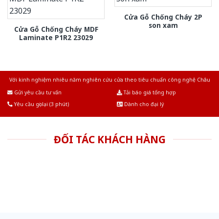
Cửa Gỗ Chống Cháy 2P
son xam
Cửa Gỗ Chống Cháy MDF
Laminate P1R2 23029
Với kinh nghiệm nhiêu năm nghiên cứu cửa theo tiêu chuẩn công nghệ Châu
Âu.Chúng tôi tự tin là nhà sản xuất & cung cấp hàng đầu tại Việt Nam!
Gửi yêu cầu tư vấn
Tải báo giá tổng hợp
Yêu cầu gọi lại (3 phút)
Dành cho đại lý
ĐỐI TÁC KHÁCH HÀNG