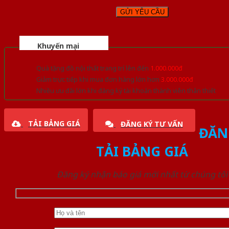
Khuyến mại
Quà tặng đồ nội thất trang trí lên đến
1.000.000đ
Giảm trực tiếp khi mua đơn hàng lớn hơn
3.000.000đ
Nhiều ưu đãi lớn khi đăng ký tài khoản thành viên thân thiết
TẢI BẢNG GIÁ
ĐĂNG KÝ TƯ VẤN
ĐĂN
TẢI BẢNG GIÁ
Đăng ký nhận báo giá mới nhất từ chúng tôi