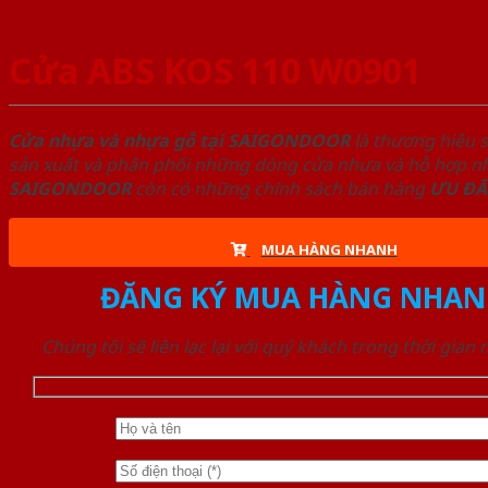
Cửa ABS KOS 110 W0901
Cửa nhựa và nhựa gỗ tại SAIGONDOOR
là thương hiệu 
sản xuất và phân phối những dòng cửa nhựa và hỗ hợp nhự
SAIGONDOOR
còn có những chính sách bán hàng
ƯU ĐÃ
MUA HÀNG NHANH
ĐĂNG KÝ MUA HÀNG NHAN
Chúng tôi sẽ liên lạc lại với quý khách trong thời gian