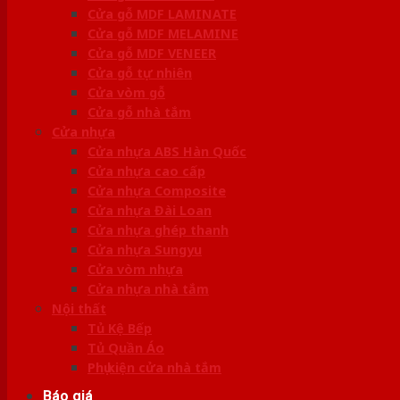
Cửa gỗ MDF LAMINATE
Cửa gỗ MDF MELAMINE
Cửa gỗ MDF VENEER
Cửa gỗ tự nhiên
Cửa vòm gỗ
Cửa gỗ nhà tắm
Cửa nhựa
Cửa nhựa ABS Hàn Quốc
Cửa nhựa cao cấp
Cửa nhựa Composite
Cửa nhựa Đài Loan
Cửa nhựa ghép thanh
Cửa nhựa Sungyu
Cửa vòm nhựa
Cửa nhựa nhà tắm
Nội thất
Tủ Kệ Bếp
Tủ Quần Áo
Phụ kiện cửa nhà tắm
Báo giá