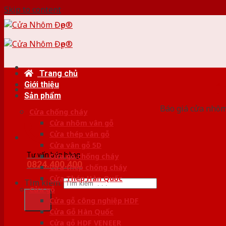
Skip to content
Trang chủ
Giới thiệu
HỆ
Sản phẩm
Báo giá cửa nhôm
Cửa chống cháy
Cửa nhôm vân gỗ
Cửa thép vân gỗ
Cửa vân gỗ 5D
Tư vấn bán hàng
Cửa gỗ chống cháy
0824.400.400
Cửa thép chống cháy
Cửa Thép Hàn Quốc
Tìm kiếm:
Cửa gỗ
Cửa gỗ công nghiệp HDF
Cửa Gỗ Hàn Quốc
Cửa gỗ HDF VENEER