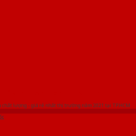
 THỐNG SHOWROOM SAIGONDOOR
 chất lượng - giá rẻ nhất thị trường năm 2021 tại TP.HCM
ốc