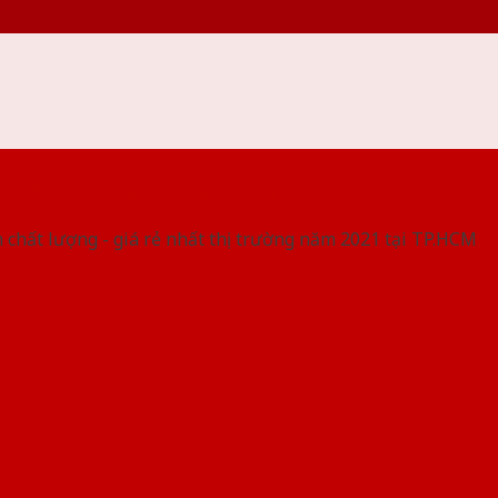
 THỐNG SHOWROOM SAIGONDOOR
 chất lượng - giá rẻ nhất thị trường năm 2021 tại TP.HCM