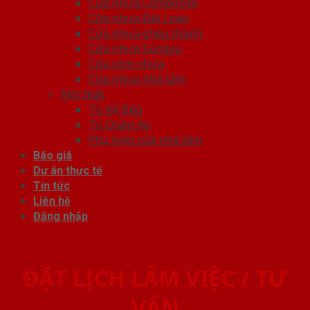
Cửa nhựa Composite
Cửa nhựa Đài Loan
Cửa nhựa ghép thanh
Cửa nhựa Sungyu
Cửa vòm nhựa
Cửa nhựa nhà tắm
Nội thất
Tủ Kệ Bếp
Tủ Quần Áo
Phụ kiện cửa nhà tắm
Báo giá
Dự án thực tế
Tin tức
Liên hệ
Đăng nhập
ĐẶT LỊCH LÀM VIỆC / TƯ
VẤN