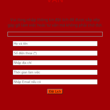
Vui lòng nhập thông tin đặt lịch để được sắp xếp
gặp gỡ làm việc hoăc tư vấn mà không phải chờ đợi.