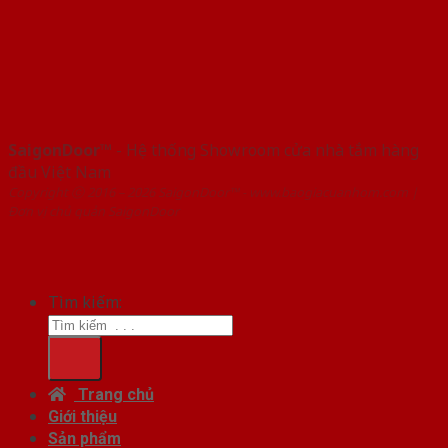
SaigonDoor™
- Hệ thống Showroom cửa nhà tắm hàng
đầu Việt Nam
Copyright ⓒ 2016 – 2026 SaigonDoor™ - www.baogiacuanhom.com |
Đơn vị chủ quản SaigonDoor
Tìm kiếm:
Trang chủ
Giới thiệu
Sản phẩm