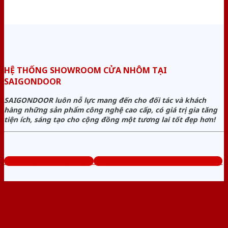
HỆ THỐNG SHOWROOM CỬA NHÔM TẠI
SAIGONDOOR
SAIGONDOOR luôn nỗ lực mang đến cho đối tác và khách
hàng những sản phẩm công nghệ cao cấp, có giá trị gia tăng
tiện ích, sáng tạo cho cộng đồng một tương lai tốt đẹp hơn!
www.baogiacuanhom.com
Tổng đài tư vấn miễn phí: 0824.400.400