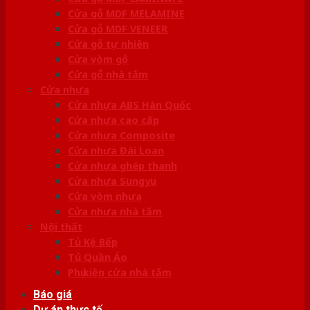
Cửa gỗ MDF MELAMINE
Cửa gỗ MDF VENEER
Cửa gỗ tự nhiên
Cửa vòm gỗ
Cửa gỗ nhà tắm
Cửa nhựa
Cửa nhựa ABS Hàn Quốc
Cửa nhựa cao cấp
Cửa nhựa Composite
Cửa nhựa Đài Loan
Cửa nhựa ghép thanh
Cửa nhựa Sungyu
Cửa vòm nhựa
Cửa nhựa nhà tắm
Nội thất
Tủ Kệ Bếp
Tủ Quần Áo
Phụ kiện cửa nhà tắm
Báo giá
Dự án thực tế