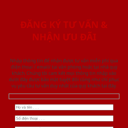
ĐĂNG KÝ TƯ VẤN &
NHẬN ƯU ĐÃI
Nhập thông tin để nhận được tư vấn miễn phí qua
điện thoại / email/ tại văn phòng hoặc tại nhà quý
khách. Chúng tôi cam kết mọi thông tin nhập vào
dưới đây được bảo mật tuyệt đối cũng như chỉ phục
vụ yêu cầu tư vấn duy nhất của quý khách tại đây.