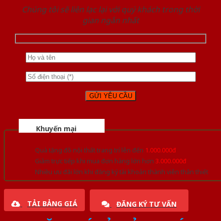
Chúng tôi sẽ liên lạc lại với quý khách trong thời
gian ngắn nhất
Khuyến mại
Quà tặng đồ nội thất trang trí lên đến
1.000.000đ
Giảm trực tiếp khi mua đơn hàng lớn hơn
3.000.000đ
Nhiều ưu đãi lớn khi đăng ký tài khoản thành viên thân thiết
TẢI BẢNG GIÁ
ĐĂNG KÝ TƯ VẤN