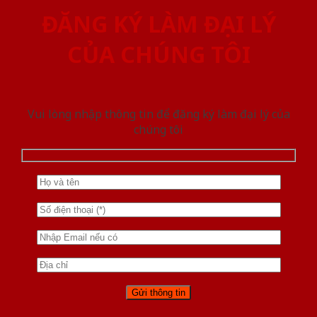
ĐĂNG KÝ LÀM ĐẠI LÝ
CỦA CHÚNG TÔI
Vui lòng nhập thông tin để đăng ký làm đại lý của
chúng tôi