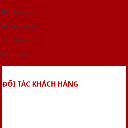
Âu.Chúng tôi tự tin là nhà sản xuất & cung cấp hàng đầu tại Việt Nam!
Gửi yêu cầu tư vấn
Tải báo giá tổng hợp
Yêu cầu gọi lại (3 phút)
Dành cho đại lý
ĐỐI TÁC KHÁCH HÀNG