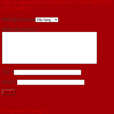
Hãy là người đầu tiên nhận xét “Cửa ABS KOS
202 W0901 2”
Đánh giá của bạn
Nhận xét của bạn
*
Tên
*
Email
*
Sản phẩm tương tự