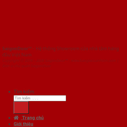
SaigonDoor™
- Hệ thống Showroom cửa nhà tắm hàng
đầu Việt Nam
Copyright ⓒ 2016 – 2026 SaigonDoor™ - www.baogiacuanhom.com |
Đơn vị chủ quản SaigonDoor
Tìm kiếm:
Trang chủ
Giới thiệu