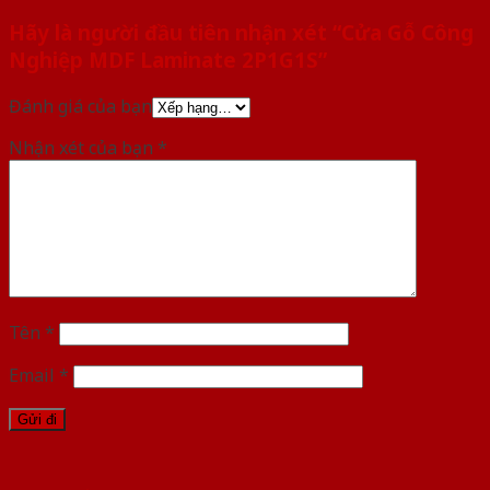
Hãy là người đầu tiên nhận xét “Cửa Gỗ Công
Nghiệp MDF Laminate 2P1G1S”
Đánh giá của bạn
Nhận xét của bạn
*
Tên
*
Email
*