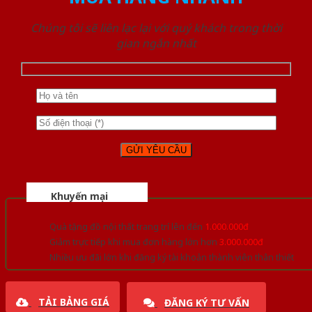
Chúng tôi sẽ liên lạc lại với quý khách trong thời
gian ngắn nhất
Khuyến mại
Quà tặng đồ nội thất trang trí lên đến
1.000.000đ
Giảm trực tiếp khi mua đơn hàng lớn hơn
3.000.000đ
Nhiều ưu đãi lớn khi đăng ký tài khoản thành viên thân thiết
TẢI BẢNG GIÁ
ĐĂNG KÝ TƯ VẤN