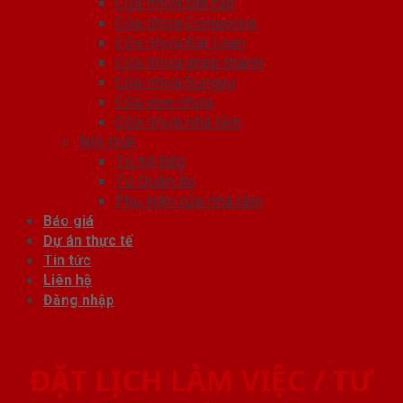
Cửa nhựa cao cấp
Cửa nhựa Composite
Cửa nhựa Đài Loan
Cửa nhựa ghép thanh
Cửa nhựa Sungyu
Cửa vòm nhựa
Cửa nhựa nhà tắm
Nội thất
Tủ Kệ Bếp
Tủ Quần Áo
Phụ kiện cửa nhà tắm
Báo giá
Dự án thực tế
Tin tức
Liên hệ
Đăng nhập
ĐẶT LỊCH LÀM VIỆC / TƯ