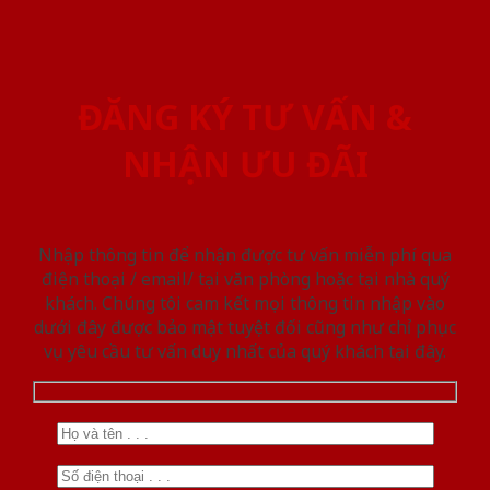
ĐĂNG KÝ TƯ VẤN &
NHẬN ƯU ĐÃI
Nhập thông tin để nhận được tư vấn miễn phí qua
điện thoại / email/ tại văn phòng hoặc tại nhà quý
khách. Chúng tôi cam kết mọi thông tin nhập vào
dưới đây được bảo mật tuyệt đối cũng như chỉ phục
vụ yêu cầu tư vấn duy nhất của quý khách tại đây.