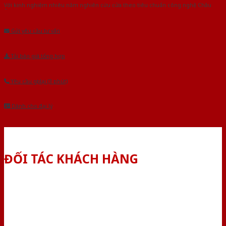
Với kinh nghiệm nhiêu năm nghiên cứu cửa theo tiêu chuẩn công nghệ Châu
Âu.Chúng tôi tự tin là nhà sản xuất & cung cấp hàng đầu tại Việt Nam!
Gửi yêu cầu tư vấn
Tải báo giá tổng hợp
Yêu cầu gọi lại (3 phút)
Dành cho đại lý
ĐỐI TÁC KHÁCH HÀNG