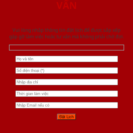
VẤN
Vui lòng nhập thông tin đặt lịch để được sắp xếp
gặp gỡ làm việc hoăc tư vấn mà không phải chờ đợi.