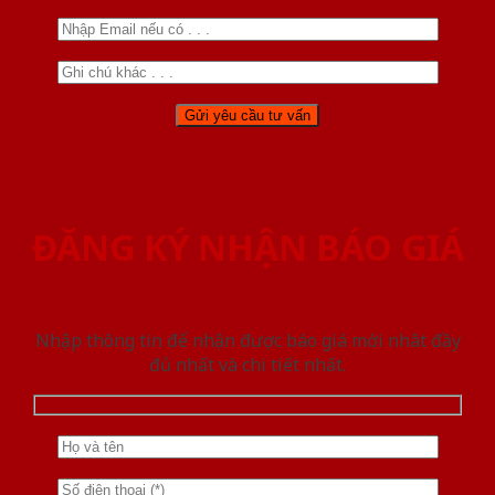
ĐĂNG KÝ NHẬN BÁO GIÁ
Nhập thông tin để nhận được báo giá mới nhât đầy
đủ nhất và chi tiết nhất.