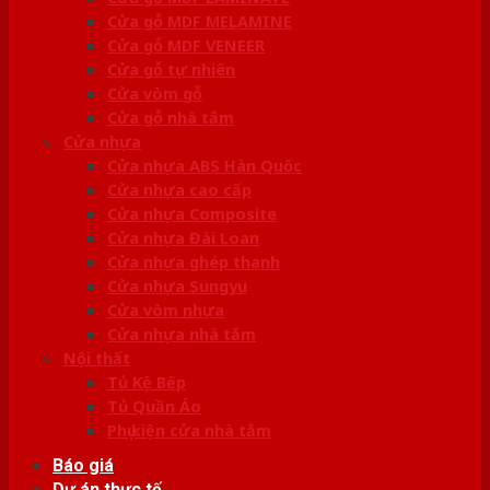
Cửa gỗ MDF MELAMINE
Cửa gỗ MDF VENEER
Cửa gỗ tự nhiên
Cửa vòm gỗ
Cửa gỗ nhà tắm
Cửa nhựa
Cửa nhựa ABS Hàn Quốc
Cửa nhựa cao cấp
Cửa nhựa Composite
Cửa nhựa Đài Loan
Cửa nhựa ghép thanh
Cửa nhựa Sungyu
Cửa vòm nhựa
Cửa nhựa nhà tắm
Nội thất
Tủ Kệ Bếp
Tủ Quần Áo
Phụ kiện cửa nhà tắm
Báo giá
Dự án thực tế