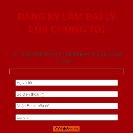
ĐĂNG KÝ LÀM ĐẠI LÝ
CỦA CHÚNG TÔI
Vui lòng nhập thông tin để đăng ký làm đại lý của
chúng tôi