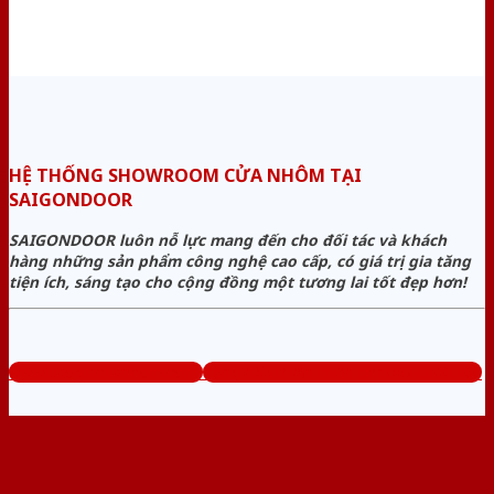
HỆ THỐNG SHOWROOM CỬA NHÔM TẠI
SAIGONDOOR
SAIGONDOOR luôn nỗ lực mang đến cho đối tác và khách
hàng những sản phẩm công nghệ cao cấp, có giá trị gia tăng
tiện ích, sáng tạo cho cộng đồng một tương lai tốt đẹp hơn!
www.baogiacuanhom.com
Tổng đài tư vấn miễn phí: 0824.400.400