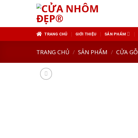
Skip
to
content
TRANG CHỦ
GIỚI THIỆU
SẢN PHẨM
TRANG CHỦ
/
SẢN PHẨM
/
CỬA GỖ