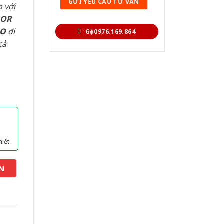
 với
OOR
AO
đi
Gọi 0976.169.864
cả
hiết
N