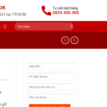
OR
Tư vấn bán hàng
0824.400.400
2021 tại TP.HCM
Tìm
kiếm:
t
a gỗ