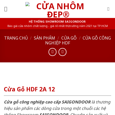
Skip
to
content
HỆ THỐNG SHOWROOM SAIGONDOOR
Báo giá cửa nhôm chất lượng - giá rẻ nhất thị trường năm 2021 tại TP.HCM
TRANG CHỦ
/
SẢN PHẨM
/
CỬA GỖ
/
CỬA GỖ CÔNG
NGHIỆP HDF
Cửa Gỗ HDF 2A 12
Cửa gỗ công nghiệp cao cấp SAIGONDOOR
là thương
hiệu sản phẩm các dòng cửa trong một chuỗi các hệ
thống Showroom
SAIGONDOOR
. Chuyên sản xuất và