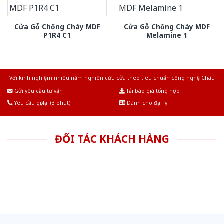
Cửa Gỗ Chống Cháy MDF
Cửa Gỗ Chống Cháy MDF
P1R4 C1
Melamine 1
Với kinh nghiệm nhiêu năm nghiên cứu cửa theo tiêu chuẩn công nghệ Châu
Âu.Chúng tôi tự tin là nhà sản xuất & cung cấp hàng đầu tại Việt Nam!
Gửi yêu cầu tư vấn
Tải báo giá tổng hợp
Yêu cầu gọi lại (3 phút)
Dành cho đại lý
ĐỐI TÁC KHÁCH HÀNG