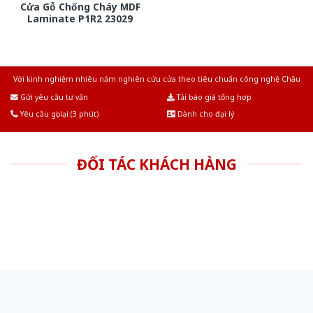
Cửa Gỗ Chống Cháy MDF
Laminate P1R2 23029
Với kinh nghiệm nhiêu năm nghiên cứu cửa theo tiêu chuẩn công nghệ Châu
Âu.Chúng tôi tự tin là nhà sản xuất & cung cấp hàng đầu tại Việt Nam!
Gửi yêu cầu tư vấn
Tải báo giá tổng hợp
Yêu cầu gọi lại (3 phút)
Dành cho đại lý
ĐỐI TÁC KHÁCH HÀNG