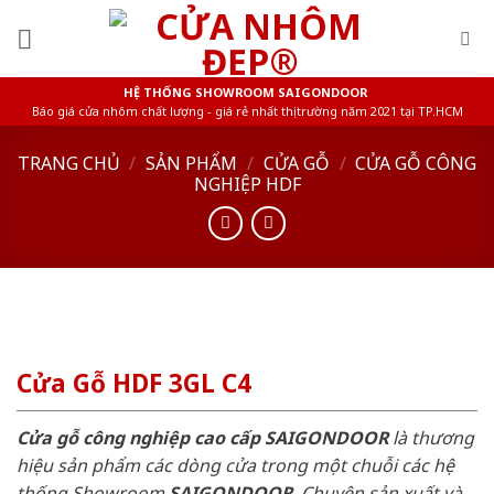
Skip
to
content
HỆ THỐNG SHOWROOM SAIGONDOOR
Báo giá cửa nhôm chất lượng - giá rẻ nhất thị trường năm 2021 tại TP.HCM
TRANG CHỦ
/
SẢN PHẨM
/
CỬA GỖ
/
CỬA GỖ CÔNG
NGHIỆP HDF
Cửa Gỗ HDF 3GL C4
Cửa gỗ công nghiệp cao cấp SAIGONDOOR
là thương
hiệu sản phẩm các dòng cửa trong một chuỗi các hệ
thống Showroom
SAIGONDOOR
. Chuyên sản xuất và