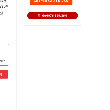
OOR
AO
đi
cả
Gọi 0976.169.864
hiết
N