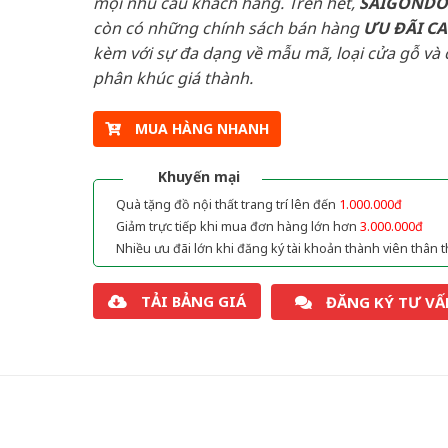
mọi nhu cầu khách hàng. Trên hết,
SAIGOND
còn có những chính sách bán hàng
ƯU ĐÃI
C
kèm với sự đa dạng về mẫu mã, loại cửa gỗ và 
phân khúc giá thành.
MUA HÀNG NHANH
Khuyến mại
Quà tặng đồ nội thất trang trí lên đến
1.000.000đ
Giảm trực tiếp khi mua đơn hàng lớn hơn
3.000.000đ
Nhiều ưu đãi lớn khi đăng ký tài khoản thành viên thân t
TẢI BẢNG GIÁ
ĐĂNG KÝ TƯ VẤ