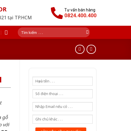
OR
Tư vấn bán hàng
0824.400.400
2021 tại TP.HCM
Tìm
kiếm:
1
t
a gỗ
 với