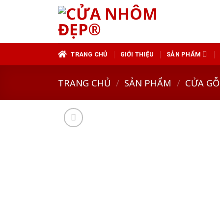
Skip
to
content
TRANG CHỦ
GIỚI THIỆU
SẢN PHẨM
TRANG CHỦ
/
SẢN PHẨM
/
CỬA GỖ