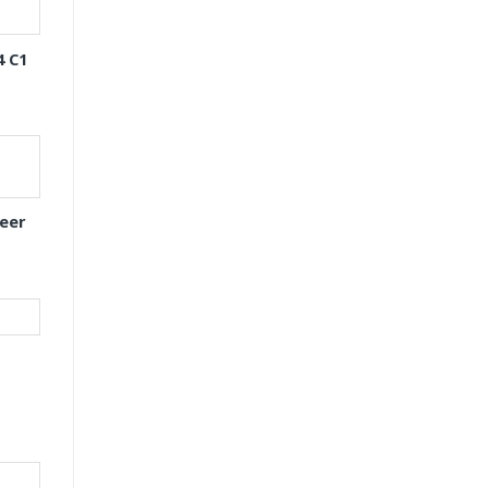
4 C1
eer