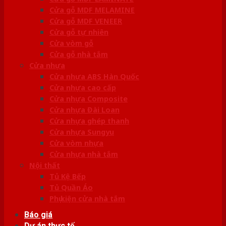
Cửa gỗ MDF MELAMINE
Cửa gỗ MDF VENEER
Cửa gỗ tự nhiên
Cửa vòm gỗ
Cửa gỗ nhà tắm
Cửa nhựa
Cửa nhựa ABS Hàn Quốc
Cửa nhựa cao cấp
Cửa nhựa Composite
Cửa nhựa Đài Loan
Cửa nhựa ghép thanh
Cửa nhựa Sungyu
Cửa vòm nhựa
Cửa nhựa nhà tắm
Nội thất
Tủ Kệ Bếp
Tủ Quần Áo
Phụ kiện cửa nhà tắm
Báo giá
Dự án thực tế