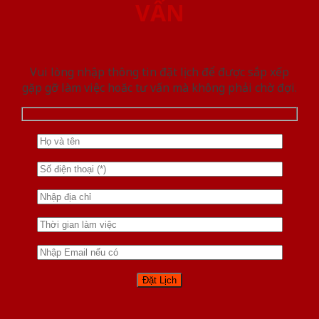
VẤN
Vui lòng nhập thông tin đặt lịch để được sắp xếp
gặp gỡ làm việc hoăc tư vấn mà không phải chờ đợi.