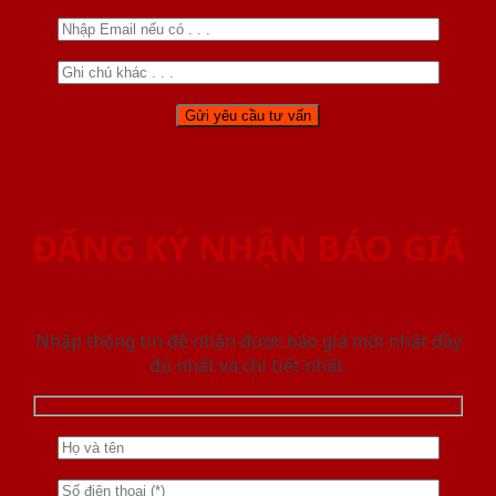
ĐĂNG KÝ NHẬN BÁO GIÁ
Nhập thông tin để nhận được báo giá mới nhât đầy
đủ nhất và chi tiết nhất.