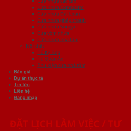
Cửa nhựa cao cấp
Cửa nhựa Composite
Cửa nhựa Đài Loan
Cửa nhựa ghép thanh
Cửa nhựa Sungyu
Cửa vòm nhựa
Cửa nhựa nhà tắm
Nội thất
Tủ Kệ Bếp
Tủ Quần Áo
Phụ kiện cửa nhà tắm
Báo giá
Dự án thực tế
Tin tức
Liên hệ
Đăng nhập
ĐẶT LỊCH LÀM VIỆC / TƯ