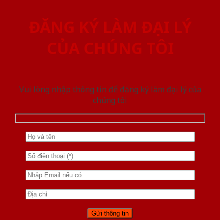
ĐĂNG KÝ LÀM ĐẠI LÝ
CỦA CHÚNG TÔI
Vui lòng nhập thông tin để đăng ký làm đại lý của
chúng tôi