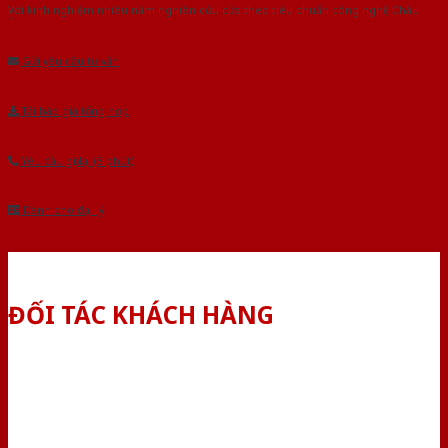
Với kinh nghiệm nhiêu năm nghiên cứu cửa theo tiêu chuẩn công nghệ Châu
Âu.Chúng tôi tự tin là nhà sản xuất & cung cấp hàng đầu tại Việt Nam!
Gửi yêu cầu tư vấn
Tải báo giá tổng hợp
Yêu cầu gọi lại (3 phút)
Dành cho đại lý
ĐỐI TÁC KHÁCH HÀNG