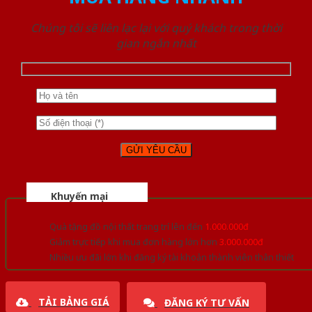
Chúng tôi sẽ liên lạc lại với quý khách trong thời
gian ngắn nhất
Khuyến mại
Quà tặng đồ nội thất trang trí lên đến
1.000.000đ
Giảm trực tiếp khi mua đơn hàng lớn hơn
3.000.000đ
Nhiều ưu đãi lớn khi đăng ký tài khoản thành viên thân thiết
TẢI BẢNG GIÁ
ĐĂNG KÝ TƯ VẤN