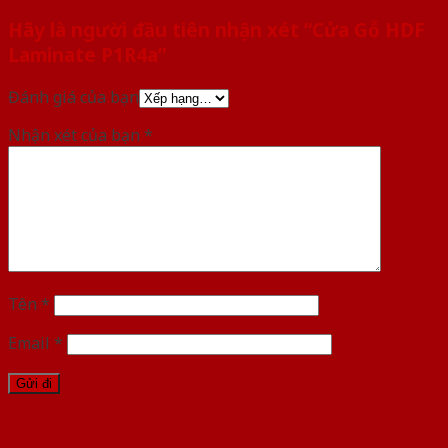
Hãy là người đầu tiên nhận xét “Cửa Gỗ HDF
Laminate P1R4a”
Đánh giá của bạn
Nhận xét của bạn
*
Tên
*
Email
*