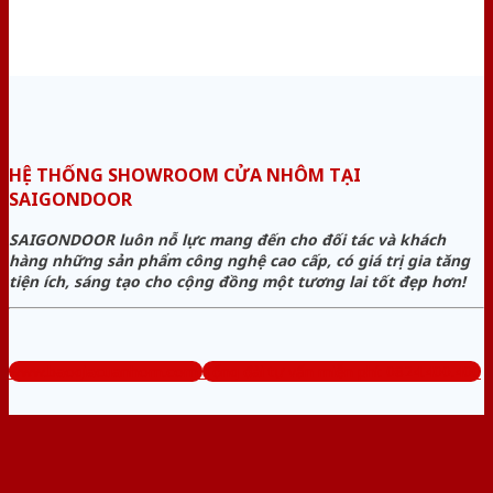
HỆ THỐNG SHOWROOM CỬA NHÔM TẠI
SAIGONDOOR
SAIGONDOOR luôn nỗ lực mang đến cho đối tác và khách
hàng những sản phẩm công nghệ cao cấp, có giá trị gia tăng
tiện ích, sáng tạo cho cộng đồng một tương lai tốt đẹp hơn!
www.baogiacuanhom.com
Tổng đài tư vấn miễn phí: 0824.400.400