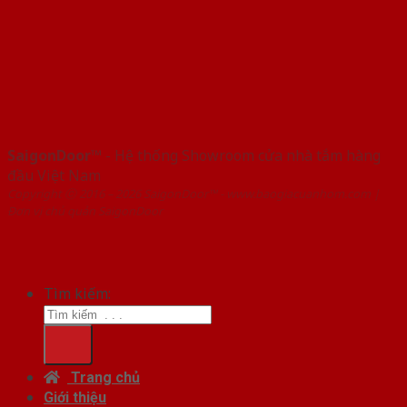
SaigonDoor™
- Hệ thống Showroom cửa nhà tắm hàng
đầu Việt Nam
Copyright ⓒ 2016 – 2026 SaigonDoor™ - www.baogiacuanhom.com |
Đơn vị chủ quản SaigonDoor
Tìm kiếm:
Trang chủ
Giới thiệu