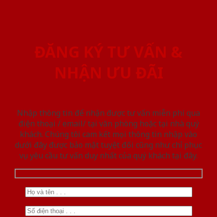
ĐĂNG KÝ TƯ VẤN &
NHẬN ƯU ĐÃI
Nhập thông tin để nhận được tư vấn miễn phí qua
điện thoại / email/ tại văn phòng hoặc tại nhà quý
khách. Chúng tôi cam kết mọi thông tin nhập vào
dưới đây được bảo mật tuyệt đối cũng như chỉ phục
vụ yêu cầu tư vấn duy nhất của quý khách tại đây.