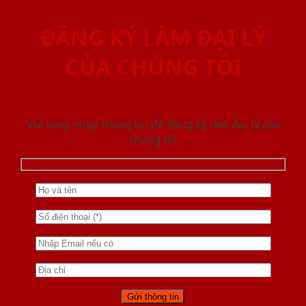
ĐĂNG KÝ LÀM ĐẠI LÝ
CỦA CHÚNG TÔI
Vui lòng nhập thông tin để đăng ký làm đại lý của
chúng tôi