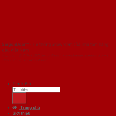
SaigonDoor™
- Hệ thống Showroom cửa nhà tắm hàng
đầu Việt Nam
Copyright ⓒ 2016 – 2026 SaigonDoor™ - www.baogiacuanhom.com |
Đơn vị chủ quản SaigonDoor
Tìm kiếm:
Trang chủ
Giới thiệu