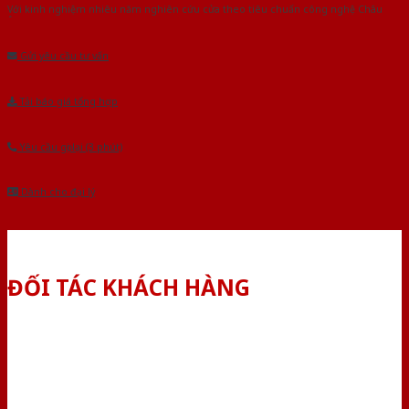
Với kinh nghiệm nhiêu năm nghiên cứu cửa theo tiêu chuẩn công nghệ Châu
Âu.Chúng tôi tự tin là nhà sản xuất & cung cấp hàng đầu tại Việt Nam!
Gửi yêu cầu tư vấn
Tải báo giá tổng hợp
Yêu cầu gọi lại (3 phút)
Dành cho đại lý
ĐỐI TÁC KHÁCH HÀNG