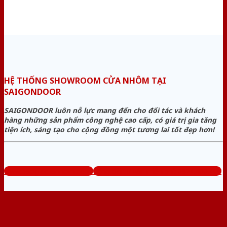
HỆ THỐNG SHOWROOM CỬA NHÔM TẠI
SAIGONDOOR
SAIGONDOOR luôn nỗ lực mang đến cho đối tác và khách
hàng những sản phẩm công nghệ cao cấp, có giá trị gia tăng
tiện ích, sáng tạo cho cộng đồng một tương lai tốt đẹp hơn!
www.baogiacuanhom.com
Tổng đài tư vấn miễn phí: 0824.400.400