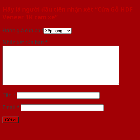
Hãy là người đầu tiên nhận xét “Cửa Gỗ HDF
Veneer 1K cam xe”
Đánh giá của bạn
Nhận xét của bạn
*
Tên
*
Email
*