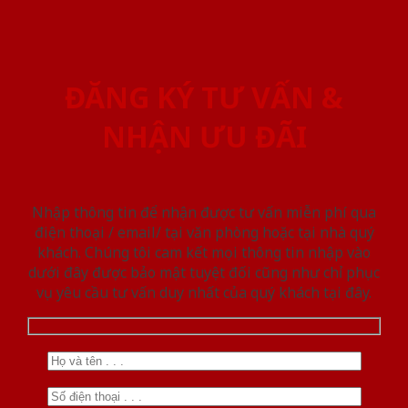
ĐĂNG KÝ TƯ VẤN &
NHẬN ƯU ĐÃI
Nhập thông tin để nhận được tư vấn miễn phí qua
điện thoại / email/ tại văn phòng hoặc tại nhà quý
khách. Chúng tôi cam kết mọi thông tin nhập vào
dưới đây được bảo mật tuyệt đối cũng như chỉ phục
vụ yêu cầu tư vấn duy nhất của quý khách tại đây.