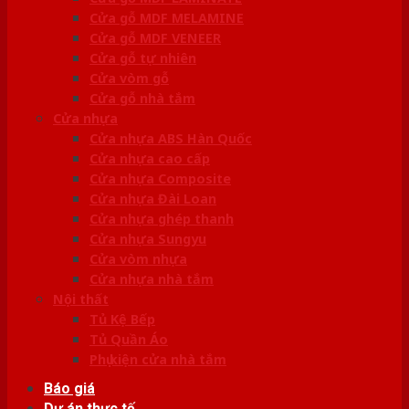
Cửa gỗ MDF MELAMINE
Cửa gỗ MDF VENEER
Cửa gỗ tự nhiên
Cửa vòm gỗ
Cửa gỗ nhà tắm
Cửa nhựa
Cửa nhựa ABS Hàn Quốc
Cửa nhựa cao cấp
Cửa nhựa Composite
Cửa nhựa Đài Loan
Cửa nhựa ghép thanh
Cửa nhựa Sungyu
Cửa vòm nhựa
Cửa nhựa nhà tắm
Nội thất
Tủ Kệ Bếp
Tủ Quần Áo
Phụ kiện cửa nhà tắm
Báo giá
Dự án thực tế