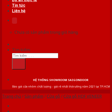
Tin tức
Liên hệ
Chưa có sản phẩm trong giỏ hàng.
Tìm kiếm:
HỆ THỐNG SHOWROOM SAIGONDOOR
Báo giá cửa nhôm chất lượng - giá rẻ nhất thị trường năm 2021 tại TP.HCM
Trang chủ
/
Sản phẩm
/
Cửa gỗ
/
Cửa gỗ HDF VENEER