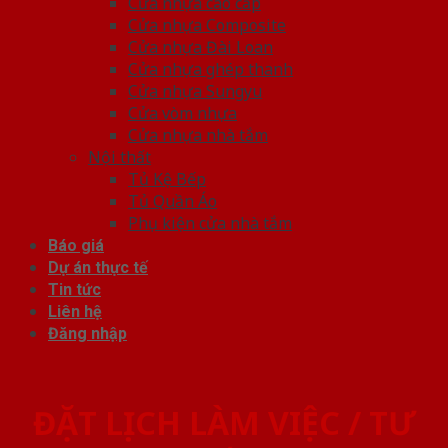
Cửa nhựa cao cấp
Cửa nhựa Composite
Cửa nhựa Đài Loan
Cửa nhựa ghép thanh
Cửa nhựa Sungyu
Cửa vòm nhựa
Cửa nhựa nhà tắm
Nội thất
Tủ Kệ Bếp
Tủ Quần Áo
Phụ kiện cửa nhà tắm
Báo giá
Dự án thực tế
Tin tức
Liên hệ
Đăng nhập
ĐẶT LỊCH LÀM VIỆC / TƯ