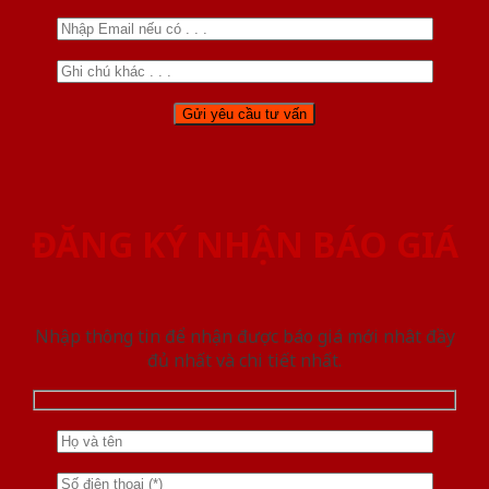
ĐĂNG KÝ NHẬN BÁO GIÁ
Nhập thông tin để nhận được báo giá mới nhât đầy
đủ nhất và chi tiết nhất.