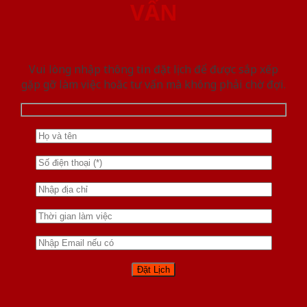
VẤN
Vui lòng nhập thông tin đặt lịch để được sắp xếp
gặp gỡ làm việc hoăc tư vấn mà không phải chờ đợi.