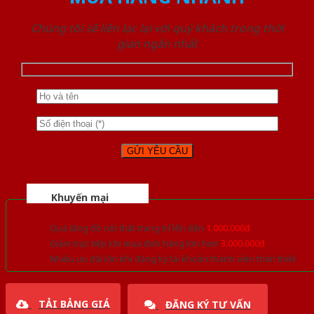
Chúng tôi sẽ liên lạc lại với quý khách trong thời
gian ngắn nhất
Khuyến mại
Quà tặng đồ nội thất trang trí lên đến
1.000.000đ
Giảm trực tiếp khi mua đơn hàng lớn hơn
3.000.000đ
Nhiều ưu đãi lớn khi đăng ký tài khoản thành viên thân thiết
TẢI BẢNG GIÁ
ĐĂNG KÝ TƯ VẤN