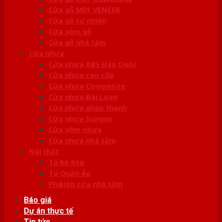
Cửa gỗ MDF VENEER
Cửa gỗ tự nhiên
Cửa vòm gỗ
Cửa gỗ nhà tắm
Cửa nhựa
Cửa nhựa ABS Hàn Quốc
Cửa nhựa cao cấp
Cửa nhựa Composite
Cửa nhựa Đài Loan
Cửa nhựa ghép thanh
Cửa nhựa Sungyu
Cửa vòm nhựa
Cửa nhựa nhà tắm
Nội thất
Tủ Kệ Bếp
Tủ Quần Áo
Phụ kiện cửa nhà tắm
Báo giá
Dự án thực tế
Tin tức