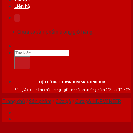
Liên hệ
Chưa có sản phẩm trong giỏ hàng.
Tìm
kiếm:
HỆ THỐNG SHOWROOM SAIGONDOOR
Báo giá cửa nhôm chất lượng - giá rẻ nhất thị trường năm 2021 tại TP.HCM
Trang chủ
/
Sản phẩm
/
Cửa gỗ
/
Cửa gỗ HDF VENEER