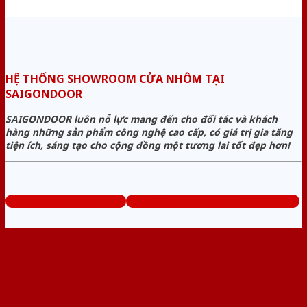
HỆ THỐNG SHOWROOM CỬA NHÔM TẠI
SAIGONDOOR
SAIGONDOOR luôn nỗ lực mang đến cho đối tác và khách
hàng những sản phẩm công nghệ cao cấp, có giá trị gia tăng
tiện ích, sáng tạo cho cộng đồng một tương lai tốt đẹp hơn!
www.baogiacuanhom.com
Tổng đài tư vấn miễn phí: 0824.400.400