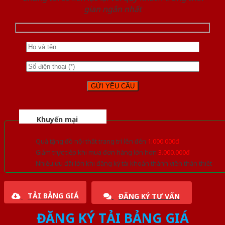
gian ngắn nhất
Khuyến mại
Quà tặng đồ nội thất trang trí lên đến
1.000.000đ
Giảm trực tiếp khi mua đơn hàng lớn hơn
3.000.000đ
Nhiều ưu đãi lớn khi đăng ký tài khoản thành viên thân thiết
TẢI BẢNG GIÁ
ĐĂNG KÝ TƯ VẤN
ĐĂNG KÝ TẢI BẢNG GIÁ