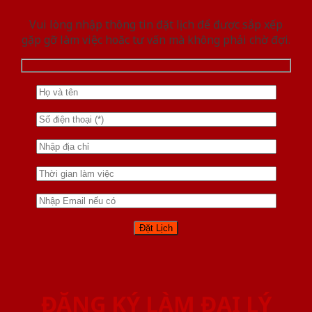
Vui lòng nhập thông tin đặt lịch để được sắp xếp
gặp gỡ làm việc hoăc tư vấn mà không phải chờ đợi.
ĐĂNG KÝ LÀM ĐẠI LÝ