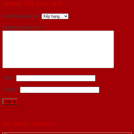
Veneer 6GL Cam xe 2”
Đánh giá của bạn
Nhận xét của bạn
*
Tên
*
Email
*
Sản phẩm tương tự