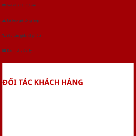
Gửi yêu cầu tư vấn
Tải báo giá tổng hợp
Yêu cầu gọi lại (3 phút)
Dành cho đại lý
ĐỐI TÁC KHÁCH HÀNG