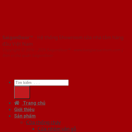
SaigonDoor™
- Hệ thống Showroom cửa nhà tắm hàng
đầu Việt Nam
Copyright ⓒ 2016 – 2026 SaigonDoor™ - www.baogiacuanhom.com |
Đơn vị chủ quản SaigonDoor
Tìm
kiếm:
Trang chủ
Giới thiệu
Sản phẩm
Cửa chống cháy
Cửa nhôm vân gỗ