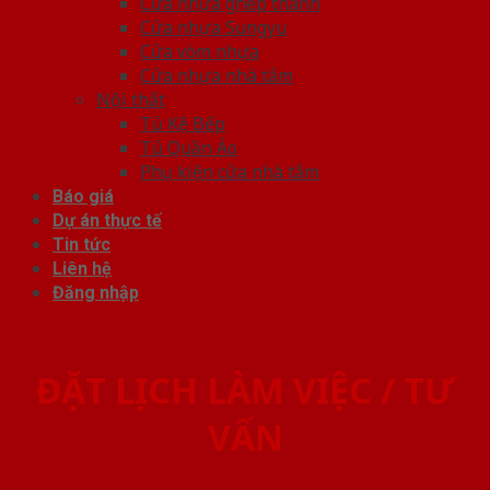
Cửa nhựa ghép thanh
Cửa nhựa Sungyu
Cửa vòm nhựa
Cửa nhựa nhà tắm
Nội thất
Tủ Kệ Bếp
Tủ Quần Áo
Phụ kiện cửa nhà tắm
Báo giá
Dự án thực tế
Tin tức
Liên hệ
Đăng nhập
ĐẶT LỊCH LÀM VIỆC / TƯ
VẤN