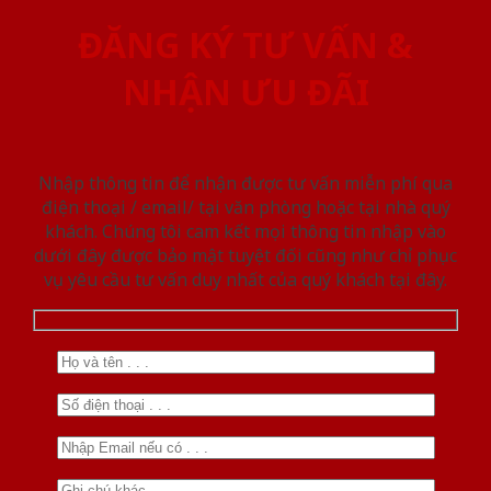
ĐĂNG KÝ TƯ VẤN &
NHẬN ƯU ĐÃI
Nhập thông tin để nhận được tư vấn miễn phí qua
điện thoại / email/ tại văn phòng hoặc tại nhà quý
khách. Chúng tôi cam kết mọi thông tin nhập vào
dưới đây được bảo mật tuyệt đối cũng như chỉ phục
vụ yêu cầu tư vấn duy nhất của quý khách tại đây.