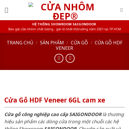
Skip
to
content
HỆ THỐNG SHOWROOM SAIGONDOOR
Báo giá cửa nhôm chất lượng - giá rẻ nhất thị trường năm 2021 tại TP.HCM
TRANG CHỦ
/
SẢN PHẨM
/
CỬA GỖ
/
CỬA GỖ HDF
VENEER
Cửa Gỗ HDF Veneer 6GL cam xe
Cửa gỗ công nghiệp cao cấp SAIGONDOOR
là thương
hiệu sản phẩm các dòng cửa trong một chuỗi các hệ
thống Showroom
SAIGONDOOR
. Chuyên sản xuất và