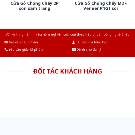
Cửa Gỗ Chống Cháy 2P
Cửa Gỗ Chống Cháy MDF
son xam trang
Veneer P1G1 soi
Với kinh nghiệm nhiêu năm nghiên cứu cửa theo tiêu chuẩn công nghệ Châu
Âu.Chúng tôi tự tin là nhà sản xuất & cung cấp hàng đầu tại Việt Nam!
Gửi yêu cầu tư vấn
Tải báo giá tổng hợp
Yêu cầu gọi lại (3 phút)
Dành cho đại lý
ĐỐI TÁC KHÁCH HÀNG