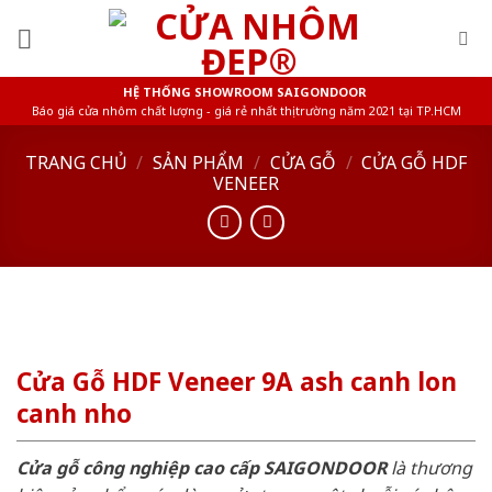
Skip
to
content
HỆ THỐNG SHOWROOM SAIGONDOOR
Báo giá cửa nhôm chất lượng - giá rẻ nhất thị trường năm 2021 tại TP.HCM
TRANG CHỦ
/
SẢN PHẨM
/
CỬA GỖ
/
CỬA GỖ HDF
VENEER
Cửa Gỗ HDF Veneer 9A ash canh lon
canh nho
Cửa gỗ công nghiệp cao cấp SAIGONDOOR
là thương