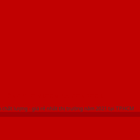
 THỐNG SHOWROOM SAIGONDOOR
 chất lượng - giá rẻ nhất thị trường năm 2021 tại TP.HCM