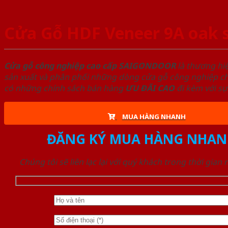
Cửa Gỗ HDF Veneer 9A oak s
Cửa gỗ công nghiệp cao cấp SAIGONDOOR
là thương hi
sản xuất và phân phối những dòng cửa gỗ công nghiệp chấ
có những chính sách bán hàng
ƯU ĐÃI
CAO
đi kèm với sự
MUA HÀNG NHANH
ĐĂNG KÝ MUA HÀNG NHAN
Chúng tôi sẽ liên lạc lại với quý khách trong thời gian