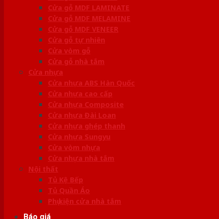
Cửa gỗ MDF LAMINATE
Cửa gỗ MDF MELAMINE
Cửa gỗ MDF VENEER
Cửa gỗ tự nhiên
Cửa vòm gỗ
Cửa gỗ nhà tắm
Cửa nhựa
Cửa nhựa ABS Hàn Quốc
Cửa nhựa cao cấp
Cửa nhựa Composite
Cửa nhựa Đài Loan
Cửa nhựa ghép thanh
Cửa nhựa Sungyu
Cửa vòm nhựa
Cửa nhựa nhà tắm
Nội thất
Tủ Kệ Bếp
Tủ Quần Áo
Phụ kiện cửa nhà tắm
Báo giá