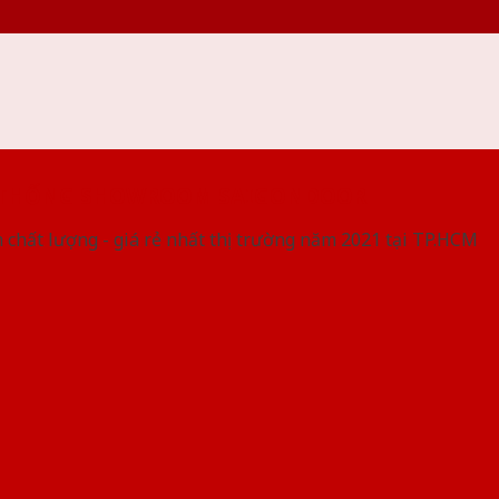
 THỐNG SHOWROOM SAIGONDOOR
 chất lượng - giá rẻ nhất thị trường năm 2021 tại TP.HCM