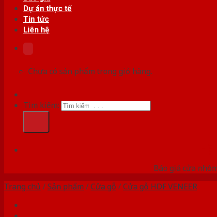
Dự án thực tế
Tin tức
Liên hệ
Chưa có sản phẩm trong giỏ hàng.
Tìm kiếm:
HỆ
Báo giá cửa nhôm
Trang chủ
/
Sản phẩm
/
Cửa gỗ
/
Cửa gỗ HDF VENEER