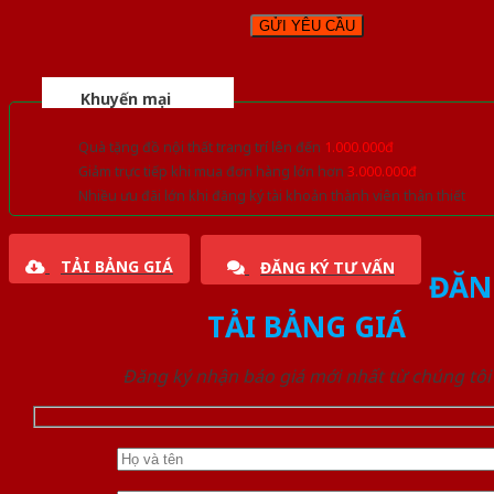
Khuyến mại
Quà tặng đồ nội thất trang trí lên đến
1.000.000đ
Giảm trực tiếp khi mua đơn hàng lớn hơn
3.000.000đ
Nhiều ưu đãi lớn khi đăng ký tài khoản thành viên thân thiết
TẢI BẢNG GIÁ
ĐĂNG KÝ TƯ VẤN
ĐĂN
TẢI BẢNG GIÁ
Đăng ký nhận báo giá mới nhất từ chúng tôi