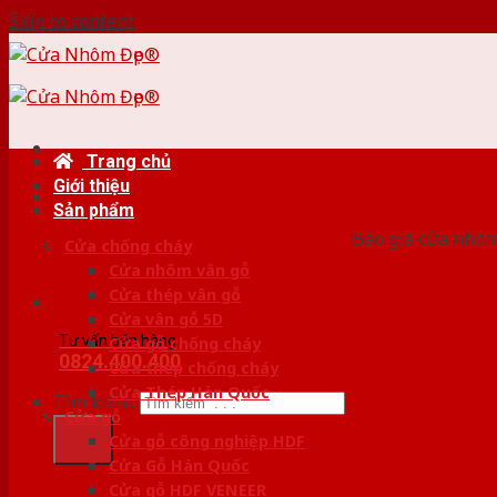
Skip to content
Trang chủ
Giới thiệu
HỆ
Sản phẩm
Báo giá cửa nhôm
Cửa chống cháy
Cửa nhôm vân gỗ
Cửa thép vân gỗ
Cửa vân gỗ 5D
Tư vấn bán hàng
Cửa gỗ chống cháy
0824.400.400
Cửa thép chống cháy
Cửa Thép Hàn Quốc
Tìm kiếm:
Cửa gỗ
Cửa gỗ công nghiệp HDF
Cửa Gỗ Hàn Quốc
Cửa gỗ HDF VENEER