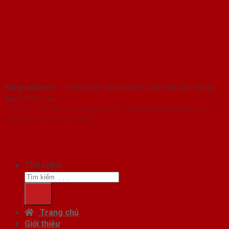
SaigonDoor™
- Hệ thống Showroom cửa nhà tắm hàng
đầu Việt Nam
Copyright ⓒ 2016 – 2026 SaigonDoor™ - www.baogiacuanhom.com |
Đơn vị chủ quản SaigonDoor
Tìm kiếm:
Trang chủ
Giới thiệu