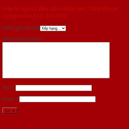
Hãy là người đầu tiên nhận xét “Cửa Nhựa
Composite SGD 26CSG1”
Đánh giá của bạn
Nhận xét của bạn
*
Tên
*
Email
*