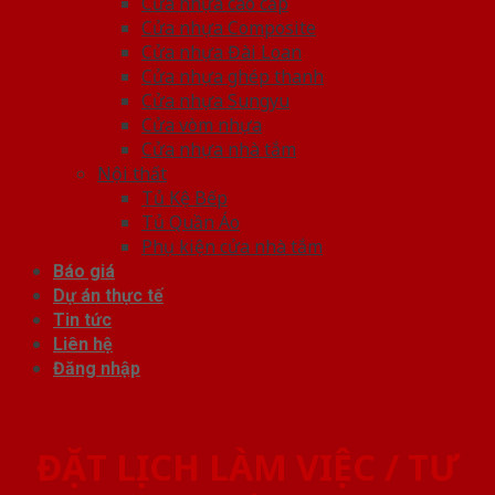
Cửa nhựa cao cấp
Cửa nhựa Composite
Cửa nhựa Đài Loan
Cửa nhựa ghép thanh
Cửa nhựa Sungyu
Cửa vòm nhựa
Cửa nhựa nhà tắm
Nội thất
Tủ Kệ Bếp
Tủ Quần Áo
Phụ kiện cửa nhà tắm
Báo giá
Dự án thực tế
Tin tức
Liên hệ
Đăng nhập
ĐẶT LỊCH LÀM VIỆC / TƯ