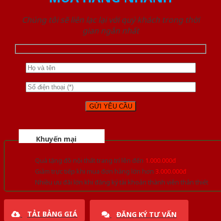
Chúng tôi sẽ liên lạc lại với quý khách trong thời
gian ngắn nhất
Khuyến mại
Quà tặng đồ nội thất trang trí lên đến
1.000.000đ
Giảm trực tiếp khi mua đơn hàng lớn hơn
3.000.000đ
Nhiều ưu đãi lớn khi đăng ký tài khoản thành viên thân thiết
TẢI BẢNG GIÁ
ĐĂNG KÝ TƯ VẤN