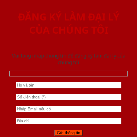
ĐĂNG KÝ LÀM ĐẠI LÝ
CỦA CHÚNG TÔI
Vui lòng nhập thông tin để đăng ký làm đại lý của
chúng tôi