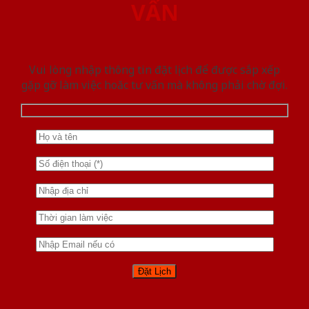
VẤN
Vui lòng nhập thông tin đặt lịch để được sắp xếp
gặp gỡ làm việc hoăc tư vấn mà không phải chờ đợi.