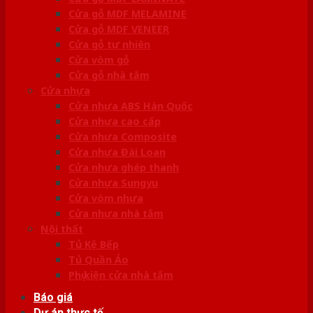
Cửa gỗ MDF MELAMINE
Cửa gỗ MDF VENEER
Cửa gỗ tự nhiên
Cửa vòm gỗ
Cửa gỗ nhà tắm
Cửa nhựa
Cửa nhựa ABS Hàn Quốc
Cửa nhựa cao cấp
Cửa nhựa Composite
Cửa nhựa Đài Loan
Cửa nhựa ghép thanh
Cửa nhựa Sungyu
Cửa vòm nhựa
Cửa nhựa nhà tắm
Nội thất
Tủ Kệ Bếp
Tủ Quần Áo
Phụ kiện cửa nhà tắm
Báo giá
Dự án thực tế