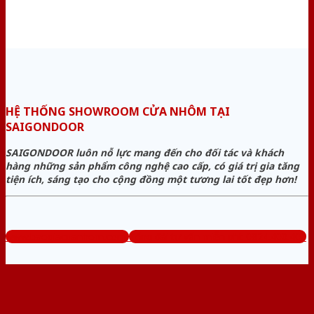
HỆ THỐNG SHOWROOM CỬA NHÔM TẠI
SAIGONDOOR
SAIGONDOOR luôn nỗ lực mang đến cho đối tác và khách
hàng những sản phẩm công nghệ cao cấp, có giá trị gia tăng
tiện ích, sáng tạo cho cộng đồng một tương lai tốt đẹp hơn!
www.baogiacuanhom.com
Tổng đài tư vấn miễn phí: 0824.400.400