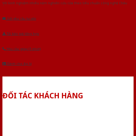
Với kinh nghiệm nhiêu năm nghiên cứu cửa theo tiêu chuẩn công nghệ Châu
Âu.Chúng tôi tự tin là nhà sản xuất & cung cấp hàng đầu tại Việt Nam!
Gửi yêu cầu tư vấn
Tải báo giá tổng hợp
Yêu cầu gọi lại (3 phút)
Dành cho đại lý
ĐỐI TÁC KHÁCH HÀNG