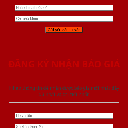
ĐĂNG KÝ NHẬN BÁO GIÁ
Nhập thông tin để nhận được báo giá mới nhât đầy
đủ nhất và chi tiết nhất.