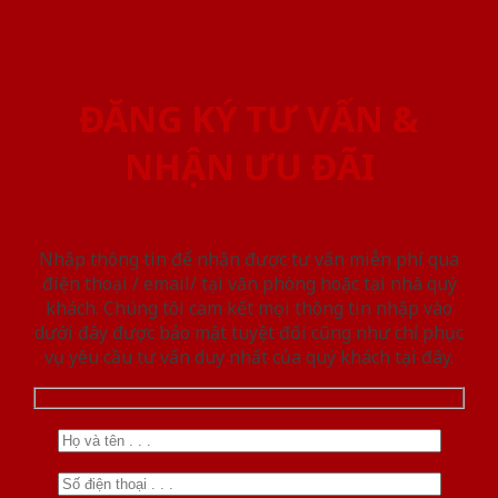
ĐĂNG KÝ TƯ VẤN &
NHẬN ƯU ĐÃI
Nhập thông tin để nhận được tư vấn miễn phí qua
điện thoại / email/ tại văn phòng hoặc tại nhà quý
khách. Chúng tôi cam kết mọi thông tin nhập vào
dưới đây được bảo mật tuyệt đối cũng như chỉ phục
vụ yêu cầu tư vấn duy nhất của quý khách tại đây.