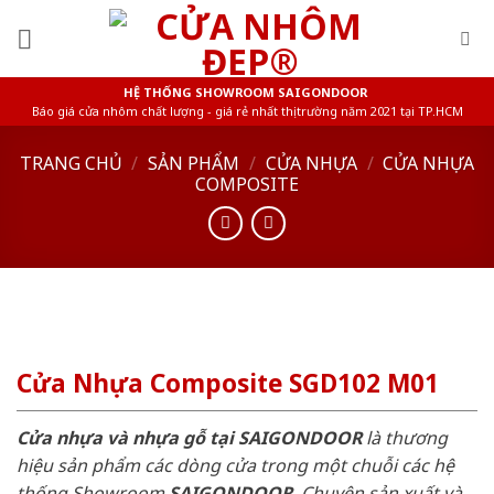
Skip
to
content
HỆ THỐNG SHOWROOM SAIGONDOOR
Báo giá cửa nhôm chất lượng - giá rẻ nhất thị trường năm 2021 tại TP.HCM
TRANG CHỦ
/
SẢN PHẨM
/
CỬA NHỰA
/
CỬA NHỰA
COMPOSITE
Cửa Nhựa Composite SGD102 M01
Cửa nhựa và nhựa gỗ tại SAIGONDOOR
là thương
hiệu sản phẩm các dòng cửa trong một chuỗi các hệ
thống Showroom
SAIGONDOOR
. Chuyên sản xuất và