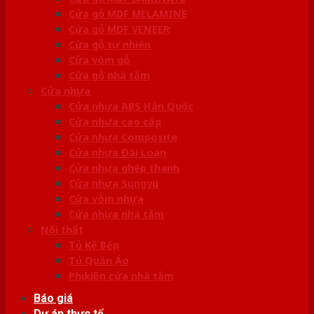
Cửa gỗ MDF MELAMINE
Cửa gỗ MDF VENEER
Cửa gỗ tự nhiên
Cửa vòm gỗ
Cửa gỗ nhà tắm
Cửa nhựa
Cửa nhựa ABS Hàn Quốc
Cửa nhựa cao cấp
Cửa nhựa Composite
Cửa nhựa Đài Loan
Cửa nhựa ghép thanh
Cửa nhựa Sungyu
Cửa vòm nhựa
Cửa nhựa nhà tắm
Nội thất
Tủ Kệ Bếp
Tủ Quần Áo
Phụ kiện cửa nhà tắm
Báo giá
Dự án thực tế