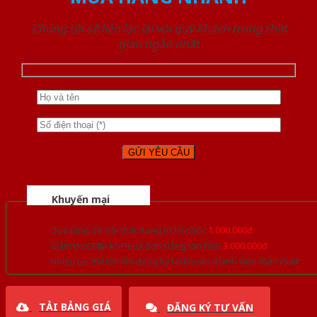
Chúng tôi sẽ liên lạc lại với quý khách trong thời
gian ngắn nhất
Khuyến mại
Quà tặng đồ nội thất trang trí lên đến
1.000.000đ
Giảm trực tiếp khi mua đơn hàng lớn hơn
3.000.000đ
Nhiều ưu đãi lớn khi đăng ký tài khoản thành viên thân thiết
TẢI BẢNG GIÁ
ĐĂNG KÝ TƯ VẤN