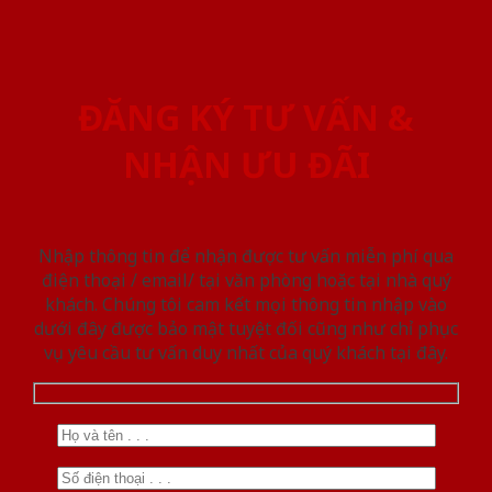
ĐĂNG KÝ TƯ VẤN &
NHẬN ƯU ĐÃI
Nhập thông tin để nhận được tư vấn miễn phí qua
điện thoại / email/ tại văn phòng hoặc tại nhà quý
khách. Chúng tôi cam kết mọi thông tin nhập vào
dưới đây được bảo mật tuyệt đối cũng như chỉ phục
vụ yêu cầu tư vấn duy nhất của quý khách tại đây.