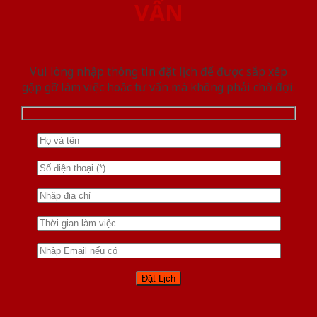
VẤN
Vui lòng nhập thông tin đặt lịch để được sắp xếp
gặp gỡ làm việc hoăc tư vấn mà không phải chờ đợi.