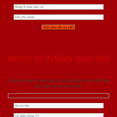
ĐĂNG KÝ NHẬN BÁO GIÁ
Nhập thông tin để nhận được báo giá mới nhât đầy
đủ nhất và chi tiết nhất.