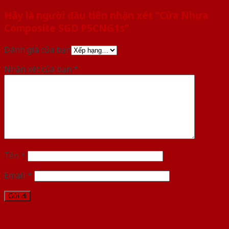
Hãy là người đầu tiên nhận xét “Cửa Nhựa
Composite SGD P5CNG1s”
Đánh giá của bạn
Nhận xét của bạn
*
Tên
*
Email
*