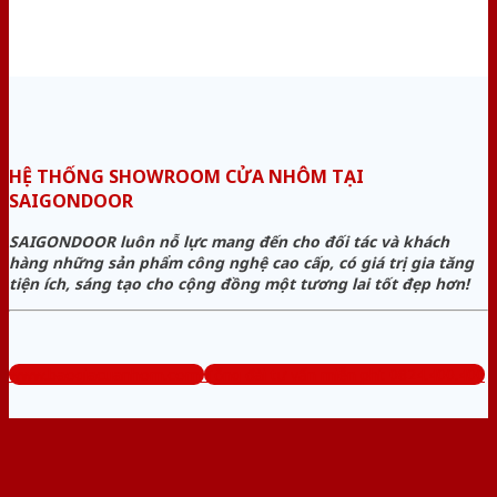
HỆ THỐNG SHOWROOM CỬA NHÔM TẠI
SAIGONDOOR
SAIGONDOOR luôn nỗ lực mang đến cho đối tác và khách
hàng những sản phẩm công nghệ cao cấp, có giá trị gia tăng
tiện ích, sáng tạo cho cộng đồng một tương lai tốt đẹp hơn!
www.baogiacuanhom.com
Tổng đài tư vấn miễn phí: 0824.400.400