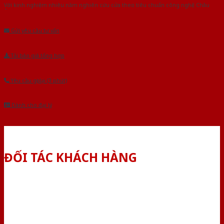
Với kinh nghiệm nhiêu năm nghiên cứu cửa theo tiêu chuẩn công nghệ Châu
Âu.Chúng tôi tự tin là nhà sản xuất & cung cấp hàng đầu tại Việt Nam!
Gửi yêu cầu tư vấn
Tải báo giá tổng hợp
Yêu cầu gọi lại (3 phút)
Dành cho đại lý
ĐỐI TÁC KHÁCH HÀNG