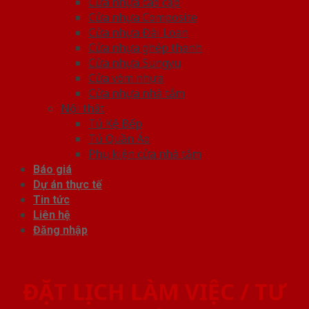
Cửa nhựa cao cấp
Cửa nhựa Composite
Cửa nhựa Đài Loan
Cửa nhựa ghép thanh
Cửa nhựa Sungyu
Cửa vòm nhựa
Cửa nhựa nhà tắm
Nội thất
Tủ Kệ Bếp
Tủ Quần Áo
Phụ kiện cửa nhà tắm
Báo giá
Dự án thực tế
Tin tức
Liên hệ
Đăng nhập
ĐẶT LỊCH LÀM VIỆC / TƯ