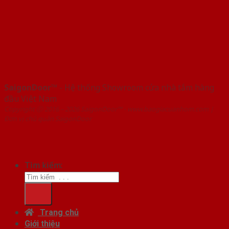
SaigonDoor™
- Hệ thống Showroom cửa nhà tắm hàng
đầu Việt Nam
Copyright ⓒ 2016 – 2026 SaigonDoor™ - www.baogiacuanhom.com |
Đơn vị chủ quản SaigonDoor
Tìm kiếm:
Trang chủ
Giới thiệu