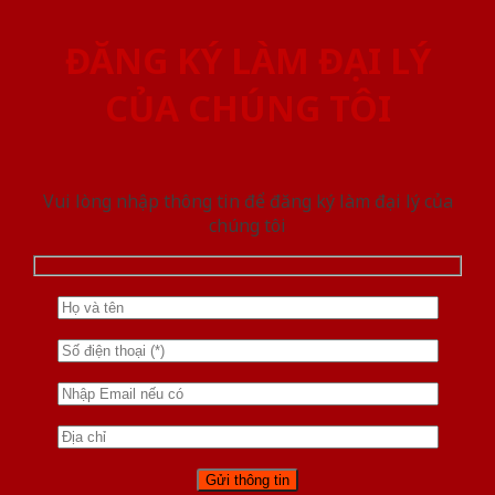
ĐĂNG KÝ LÀM ĐẠI LÝ
CỦA CHÚNG TÔI
Vui lòng nhập thông tin để đăng ký làm đại lý của
chúng tôi