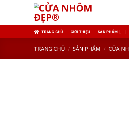
Skip
to
content
TRANG CHỦ
GIỚI THIỆU
SẢN PHẨM
TRANG CHỦ
/
SẢN PHẨM
/
CỬA N