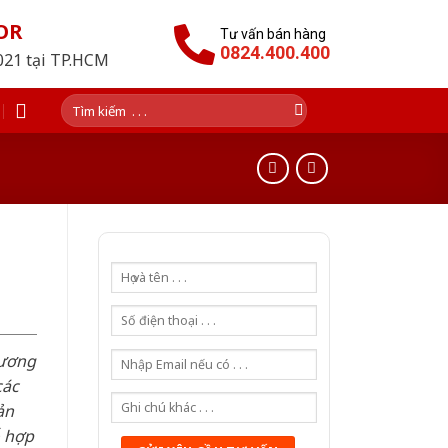
OR
Tư vấn bán hàng
0824.400.400
2021 tại TP.HCM
Tìm
kiếm:
hương
các
ản
ỗ hợp