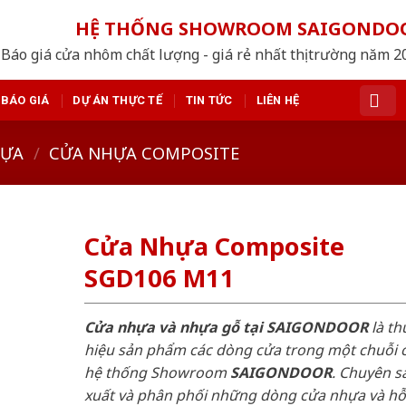
HỆ THỐNG SHOWROOM SAIGONDO
Báo giá cửa nhôm chất lượng - giá rẻ nhất thị trường năm 
BÁO GIÁ
DỰ ÁN THỰC TẾ
TIN TỨC
LIÊN HỆ
HỰA
/
CỬA NHỰA COMPOSITE
Cửa Nhựa Composite
SGD106 M11
Cửa nhựa và nhựa gỗ tại SAIGONDOOR
là t
hiệu sản phẩm các dòng cửa trong một chuỗi 
hệ thống Showroom
SAIGONDOOR
. Chuyên s
xuất và phân phối những dòng cửa nhựa và h