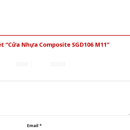
xét “Cửa Nhựa Composite SGD106 M11”
of 5 stars
5 of 5 stars
Email
*