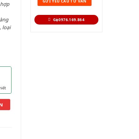
 hợp
hàng
Gọi 0976.169.864
 loại
hiết
N