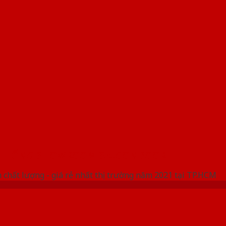
 THỐNG SHOWROOM SAIGONDOOR
 chất lượng - giá rẻ nhất thị trường năm 2021 tại TP.HCM