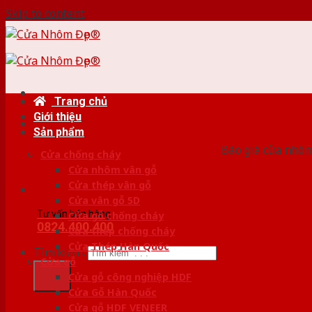
Skip to content
Trang chủ
Giới thiệu
HỆ
Sản phẩm
Báo giá cửa nhôm
Cửa chống cháy
Cửa nhôm vân gỗ
Cửa thép vân gỗ
Cửa vân gỗ 5D
Tư vấn bán hàng
Cửa gỗ chống cháy
0824.400.400
Cửa thép chống cháy
Cửa Thép Hàn Quốc
Tìm kiếm:
Cửa gỗ
Cửa gỗ công nghiệp HDF
Cửa Gỗ Hàn Quốc
Cửa gỗ HDF VENEER