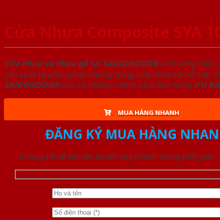
Cửa Nhựa Composite SYA 1
Cửa nhựa và nhựa gỗ tại SAIGONDOOR
là thương hiệu 
sản xuất và phân phối những dòng cửa nhựa và hỗ hợp nhự
SAIGONDOOR
còn có những chính sách bán hàng
ƯU ĐÃ
MUA HÀNG NHANH
ĐĂNG KÝ MUA HÀNG NHAN
Chúng tôi sẽ liên lạc lại với quý khách trong thời gian