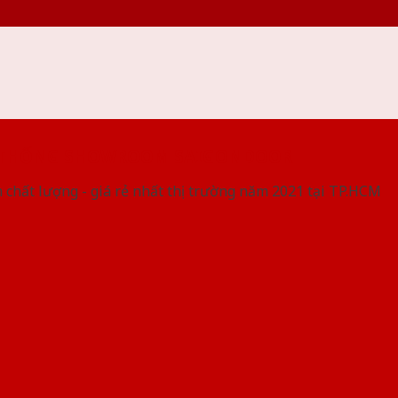
 THỐNG SHOWROOM SAIGONDOOR
 chất lượng - giá rẻ nhất thị trường năm 2021 tại TP.HCM