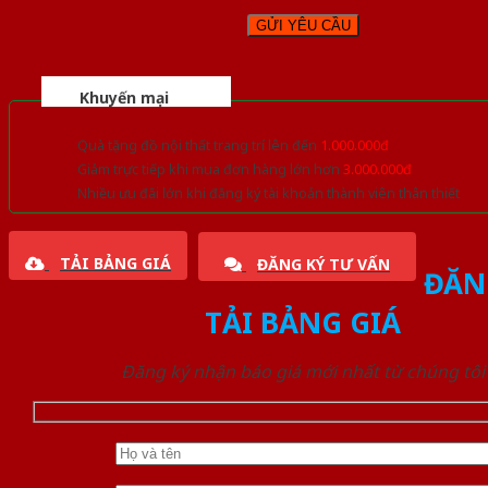
Khuyến mại
Quà tặng đồ nội thất trang trí lên đến
1.000.000đ
Giảm trực tiếp khi mua đơn hàng lớn hơn
3.000.000đ
Nhiều ưu đãi lớn khi đăng ký tài khoản thành viên thân thiết
TẢI BẢNG GIÁ
ĐĂNG KÝ TƯ VẤN
ĐĂN
TẢI BẢNG GIÁ
Đăng ký nhận báo giá mới nhất từ chúng tôi