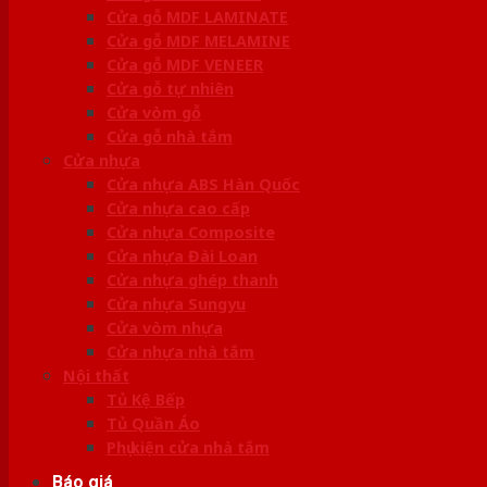
Cửa gỗ MDF LAMINATE
Cửa gỗ MDF MELAMINE
Cửa gỗ MDF VENEER
Cửa gỗ tự nhiên
Cửa vòm gỗ
Cửa gỗ nhà tắm
Cửa nhựa
Cửa nhựa ABS Hàn Quốc
Cửa nhựa cao cấp
Cửa nhựa Composite
Cửa nhựa Đài Loan
Cửa nhựa ghép thanh
Cửa nhựa Sungyu
Cửa vòm nhựa
Cửa nhựa nhà tắm
Nội thất
Tủ Kệ Bếp
Tủ Quần Áo
Phụ kiện cửa nhà tắm
Báo giá