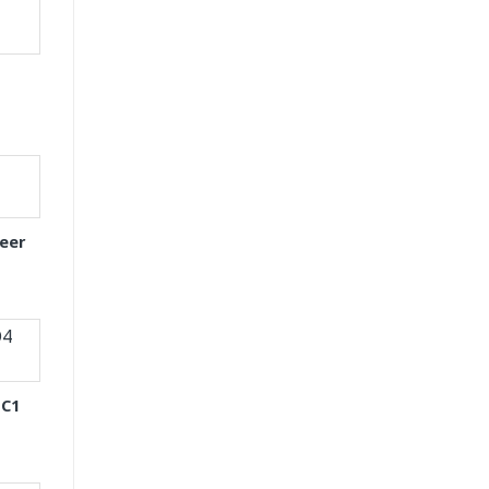
eer
 C1