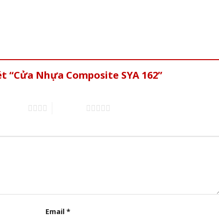
xét “Cửa Nhựa Composite SYA 162”
of 5 stars
5 of 5 stars
Email
*