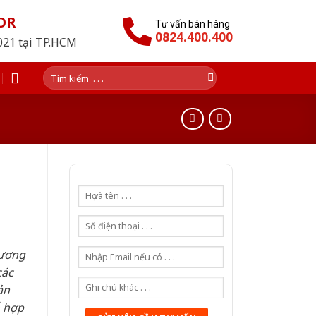
OR
Tư vấn bán hàng
0824.400.400
2021 tại TP.HCM
Tìm
kiếm:
hương
các
ản
ỗ hợp