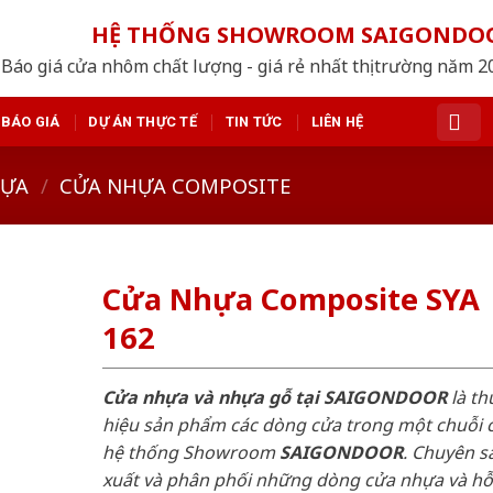
HỆ THỐNG SHOWROOM SAIGONDO
Báo giá cửa nhôm chất lượng - giá rẻ nhất thị trường năm 
BÁO GIÁ
DỰ ÁN THỰC TẾ
TIN TỨC
LIÊN HỆ
HỰA
/
CỬA NHỰA COMPOSITE
Cửa Nhựa Composite SYA
162
Cửa nhựa và nhựa gỗ tại SAIGONDOOR
là t
hiệu sản phẩm các dòng cửa trong một chuỗi 
hệ thống Showroom
SAIGONDOOR
. Chuyên s
xuất và phân phối những dòng cửa nhựa và h