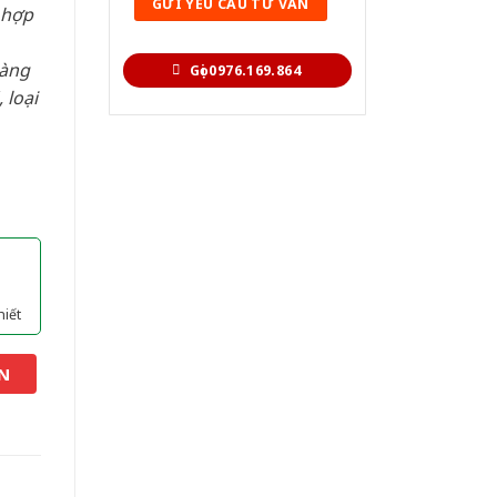
 hợp
hàng
Gọi 0976.169.864
 loại
hiết
N