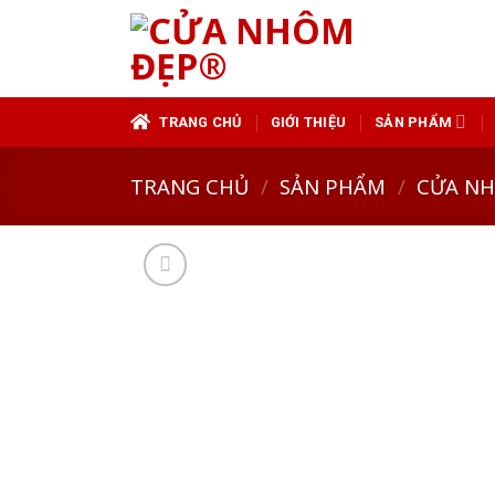
Skip
to
content
TRANG CHỦ
GIỚI THIỆU
SẢN PHẨM
TRANG CHỦ
/
SẢN PHẨM
/
CỬA N