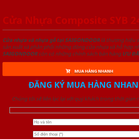
Cửa Nhựa Composite SYB 2
Cửa nhựa và nhựa gỗ tại SAIGONDOOR
là thương hiệu 
sản xuất và phân phối những dòng cửa nhựa và hỗ hợp nhự
SAIGONDOOR
còn có những chính sách bán hàng
ƯU ĐÃ
MUA HÀNG NHANH
ĐĂNG KÝ MUA HÀNG NHAN
Chúng tôi sẽ liên lạc lại với quý khách trong thời gian