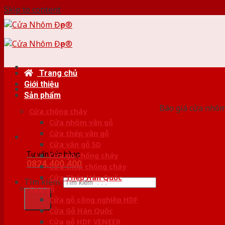
Skip to content
Trang chủ
Giới thiệu
HỆ
Sản phẩm
Báo giá cửa nhôm
Cửa chống cháy
Cửa nhôm vân gỗ
Cửa thép vân gỗ
Cửa vân gỗ 5D
Tư vấn bán hàng
Cửa gỗ chống cháy
0824.400.400
Cửa thép chống cháy
Cửa Thép Hàn Quốc
Tìm kiếm:
Cửa gỗ
Cửa gỗ công nghiệp HDF
Cửa Gỗ Hàn Quốc
Cửa gỗ HDF VENEER