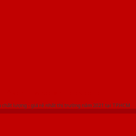
 THỐNG SHOWROOM SAIGONDOOR
 chất lượng - giá rẻ nhất thị trường năm 2021 tại TP.HCM