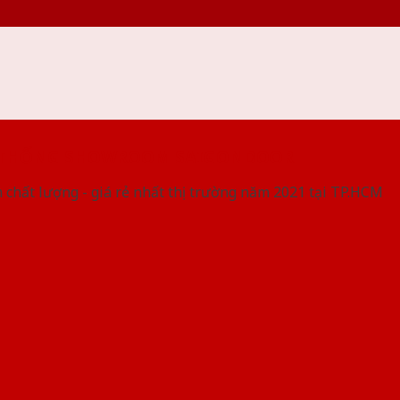
 THỐNG SHOWROOM SAIGONDOOR
 chất lượng - giá rẻ nhất thị trường năm 2021 tại TP.HCM