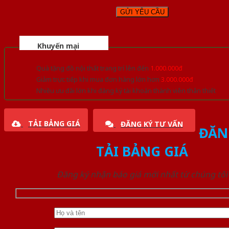
Khuyến mại
Quà tặng đồ nội thất trang trí lên đến
1.000.000đ
Giảm trực tiếp khi mua đơn hàng lớn hơn
3.000.000đ
Nhiều ưu đãi lớn khi đăng ký tài khoản thành viên thân thiết
TẢI BẢNG GIÁ
ĐĂNG KÝ TƯ VẤN
ĐĂN
TẢI BẢNG GIÁ
Đăng ký nhận báo giá mới nhất từ chúng tôi