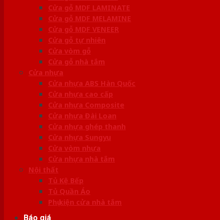
Cửa gỗ MDF LAMINATE
Cửa gỗ MDF MELAMINE
Cửa gỗ MDF VENEER
Cửa gỗ tự nhiên
Cửa vòm gỗ
Cửa gỗ nhà tắm
Cửa nhựa
Cửa nhựa ABS Hàn Quốc
Cửa nhựa cao cấp
Cửa nhựa Composite
Cửa nhựa Đài Loan
Cửa nhựa ghép thanh
Cửa nhựa Sungyu
Cửa vòm nhựa
Cửa nhựa nhà tắm
Nội thất
Tủ Kệ Bếp
Tủ Quần Áo
Phụ kiện cửa nhà tắm
Báo giá